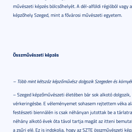
művészeti képzés bölcsőhelyét. A dél-alföldi régióból vagy 
képzőhely Szeged, mint a fővárosi művészeti egyetem.
Összművészeti képzés
– Több mint kétszáz képzőművész dolgozik Szegeden és környék
– Szeged képzőművészeti életében bár sok alkotó dolgozik,
vérkeringésbe. E véleményemet sohasem rejtettem véka alá. 
festészeti biennálén is csak néhányan jutottak be a tárlatra,
néhány alkotó évek óta távol tartja magát az itteni bemuta
a zsűri elé. Ez is indokolja, hogy az SZTE összművészeti kép