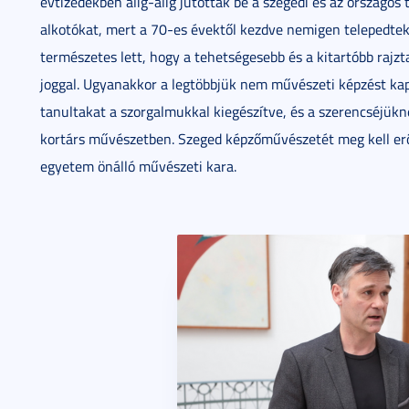
évtizedekben alig-alig jutottak be a szegedi és az országos t
alkotókat, mert a 70-es évektől kezdve nemigen telepedte
természetes lett, hogy a tehetségesebb és a kitartóbb rajzt
joggal. Ugyanakkor a legtöbbjük nem művészeti képzést k
tanultakat a szorgalmukkal kiegészítve, és a szerencséjü
kortárs művészetben. Szeged képzőművészetét meg kell erősí
egyetem önálló művészeti kara.