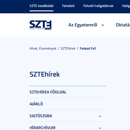
SZTE kezdőoldal
Felvételi
Felvett hallgatóknak
Hall
Az Egyetemről
Oktatá
Hírek, Események
SZTEhírek
Fedezd Fel!
SZTEhírek
SZTEHÍREK FŐOLDAL
AJÁNLÓ
SAJTÓSZOBA
HÍRARCHÍVUM