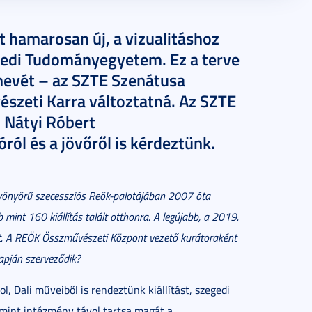
 hamarosan új, a vizualitáshoz
gedi Tudományegyetem. Ez a terve
nevét – az SZTE Szenátusa
szeti Karra változtatná. Az SZTE
l Nátyi Róbert
ról és a jövőről is kérdeztünk.
gyönyörű szecessziós Reök-palotájában 2007 óta
int 160 kiállítás talált otthonra. A legújabb, a 2019.
ókat. A REÖK Összművészeti Központ vezető kurátoraként
alapján szerveződik?
, Dali műveiből is rendeztünk kiállítást, szegedi
mint intézmény távol tartsa magát a