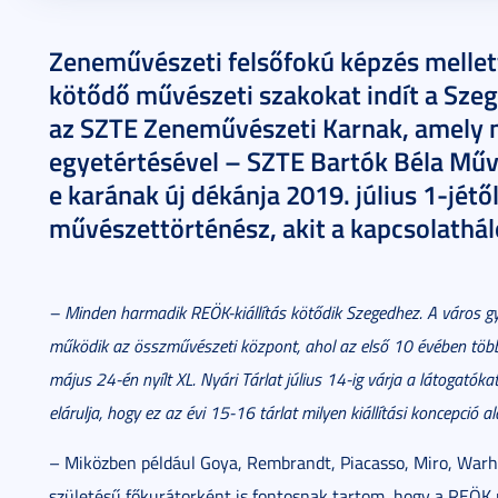
2019. június 27.
8 perc
Zeneművészeti felsőfokú képzés mellett
kötődő művészeti szakokat indít a Sze
az SZTE Zeneművészeti Karnak, amely 
egyetértésével – SZTE Bartók Béla Művé
e karának új dékánja 2019. július 1-jétő
művészettörténész, akit a kapcsolatháló
– Minden harmadik REÖK-kiállítás kötődik Szegedhez. A város 
működik az összművészeti központ, ahol az első 10 évében több m
május 24-én nyílt XL. Nyári Tárlat július 14-ig várja a látogat
elárulja, hogy ez az évi 15-16 tárlat milyen kiállítási koncepció 
– Miközben például Goya, Rembrandt, Piacasso, Miro, Warhol
születésű főkurátorként is fontosnak tartom, hogy a REÖK 