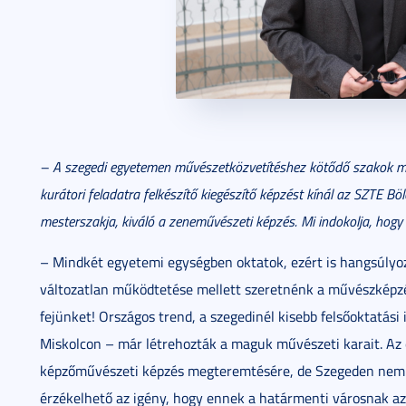
– A szegedi egyetemen művészetközvetítéshez kötődő szakok 
kurátori feladatra felkészítő kiegészítő képzést kínál az SZTE B
mesterszakja, kiváló a zeneművészeti képzés. Mi indokolja, hogy
– Mindkét egyetemi egységben oktatok, ezért is hangsúly
változatlan működtetése mellett szeretnénk a művészképz
fejünket! Országos trend, a szegedinél kisebb felsőoktatás
Miskolcon – már létrehozták a maguk művészeti karait. Az e
képzőművészeti képzés megteremtésére, de Szegeden nem si
érzékelhető az igény, hogy ennek a határmenti városnak az