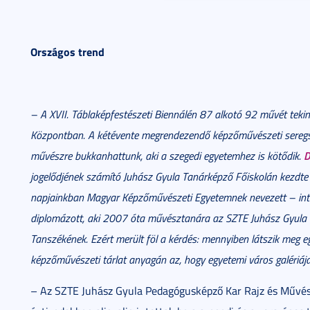
Országos trend
– A XVII. Táblaképfestészeti Biennálén 87 alkotó 92 művét te
Központban. A kétévente megrendezendő képzőművészeti seregs
D
művészre bukkanhattunk, aki a szegedi egyetemhez is kötődik.
jogelődjének számító Juhász Gyula Tanárképző Főiskolán kezdt
napjainkban Magyar Képzőművészeti Egyetemnek nevezett – int
diplomázott, aki 2007 óta művésztanára az SZTE Juhász Gyula
Tanszékének. Ezért merült föl a kérdés: mennyiben látszik meg 
képzőművészeti tárlat anyagán az, hogy egyetemi város galériáj
– Az SZTE Juhász Gyula Pedagógusképző Kar Rajz és Művész