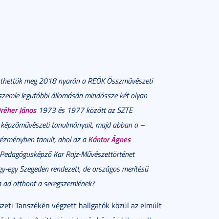
kinthettük meg 2018 nyarán a REÖK Összművészeti
zemle legutóbbi állomásán mindössze két olyan
réher János
1973 és 1977 között az SZTE
e képzőművészeti tanulmányait, majd abban a –
Kántor Ágnes
ézményben tanult, ahol az a
 Pedagógusképző Kar Rajz-Művészettörténet
egy-egy Szegeden rendezett, de országos merítésű
a ad otthont a seregszemlének?
eti Tanszékén végzett hallgatók közül az elmúlt