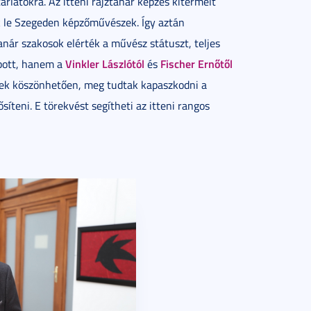
árlatokra. Az itteni rajztanár képzés kitermelt
k le Szegeden képzőművészek. Így aztán
anár szakosok elérték a művész státuszt, teljes
Vinkler Lászlótól
Fischer Ernőtől
apott, hanem a
és
knek köszönhetően, meg tudtak kapaszkodni a
teni. E törekvést segítheti az itteni rangos