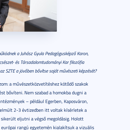
működnek a Juhász Gyula Pedagógusképző Karon,
ölcsészet- és Társadalomtudományi Kar filozófia
 az SZTE a jövőben bővítse saját művészeti képzését?
ozom: a művészetközvetítéshez kötődő szakok
ést bővíteni. Nem szabad a homokba dugni a
i intézmények – például Egerben, Kaposváron,
lmúlt 2-3 évtizedben itt voltak kísérletek a
került eljutni a végső megoldásig. Holott
 európai rangú egyetemén kialakítsuk a vizuális