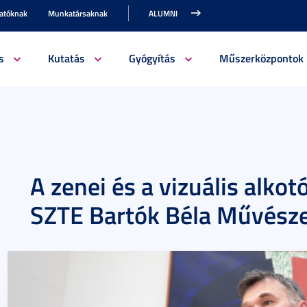
gatóknak
Munkatársaknak
ALUMNI
s
Kutatás
Gyógyítás
Műszerközpontok
A zenei és a vizuális alkot
SZTE Bartók Béla Művésze