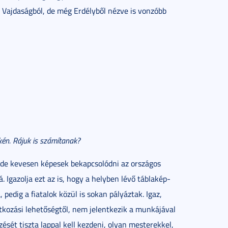
a Vajdaságból, de még Erdélyből nézve is vonzóbb
én. Rájuk is számítanak?
 de kevesen képesek bekapcsolódni az országos
Igazolja ezt az is, hogy a helyben lévő táblakép-
 pedig a fiatalok közül is sokan pályáztak. Igaz,
tkozási lehetőségtől, nem jelentkezik a munkájával
zését tiszta lappal kell kezdeni, olyan mesterekkel,