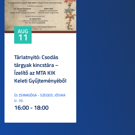
AUG
11
Tárlatnyitó: Csodás
tárgyak kincstára –
Ízelítő az MTA KIK
Keleti Gyűjteményéből
ÚJ ZSINAGÓGA - SZEGED, JÓSIKA
U. 10.
16:00 - 18:00