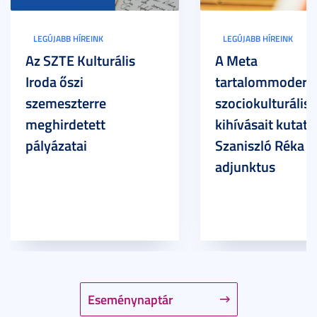
LEGÚJABB HÍREINK
LEGÚJABB HÍREINK
Az SZTE Kulturális
A Meta
Iroda őszi
tartalommoderác
szemeszterre
szociokulturális
meghirdetett
kihívásait kutatja
pályázatai
Szaniszló Réka Br
adjunktus
Eseménynaptár