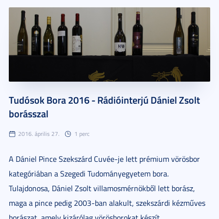
Tudósok Bora 2016 - Rádióinterjú Dániel Zsolt
borásszal
2016. április 27.
1 perc
A Dániel Pince Szekszárd Cuvée-je lett prémium vörösbor
kategóriában a Szegedi Tudományegyetem bora.
Tulajdonosa, Dániel Zsolt villamosmérnökből lett borász,
maga a pince pedig 2003-ban alakult, szekszárdi kézműves
borászat, amely kizárólag vörösborokat készít.