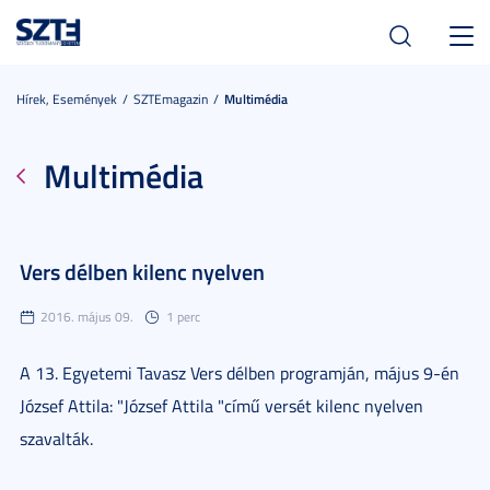
Toggl
navig
Hírek, Események
SZTEmagazin
Multimédia
Multimédia
Vers délben kilenc nyelven
2016. május 09.
1 perc
A 13. Egyetemi Tavasz Vers délben programján, május 9-én
József Attila: "József Attila "című versét kilenc nyelven
szavalták.