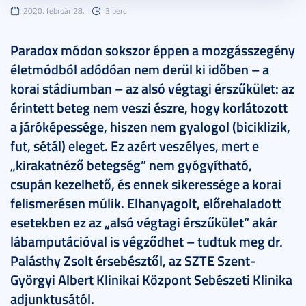
2020. február 28.
3 perc
Paradox módon sokszor éppen a mozgásszegény
életmódból adódóan nem derül ki időben – a
korai stádiumban – az alsó végtagi érszűkület: az
érintett beteg nem veszi észre, hogy korlátozott
a járóképessége, hiszen nem gyalogol (biciklizik,
fut, sétál) eleget. Ez azért veszélyes, mert e
„kirakatnéző betegség” nem gyógyítható,
csupán kezelhető, és ennek sikeressége a korai
felismerésen múlik. Elhanyagolt, előrehaladott
esetekben ez az „alsó végtagi érszűkület” akár
lábamputációval is végződhet – tudtuk meg dr.
Palásthy Zsolt érsebésztől, az SZTE Szent-
Györgyi Albert Klinikai Központ Sebészeti Klinika
adjunktusától.