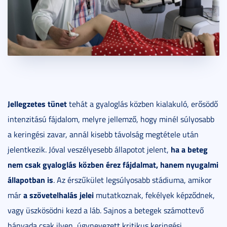
Jellegzetes tünet
tehát a gyaloglás közben kialakuló, erősödő
intenzitású fájdalom, melyre jellemző, hogy minél súlyosabb
a keringési zavar, annál kisebb távolság megtétele után
ha a beteg
jelentkezik. Jóval veszélyesebb állapotot jelent,
nem csak gyaloglás közben érez fájdalmat, hanem nyugalmi
állapotban is
. Az érszűkület legsúlyosabb stádiuma, amikor
a szövetelhalás jelei
már
mutatkoznak, fekélyek képződnek,
vagy üszkösödni kezd a láb. Sajnos a betegek számottevő
hányada csak ilyen, úgynevezett kritikus keringési