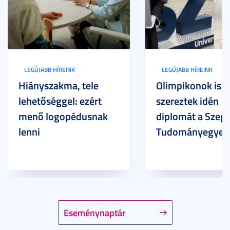
LEGÚJABB HÍREINK
LEGÚJABB HÍREINK
Hiányszakma, tele
Olimpikonok is
lehetőséggel: ezért
szereztek idén
menő logopédusnak
diplomát a Szege
lenni
Tudományegyet
Eseménynaptár