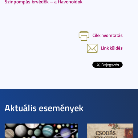
Színpompás érvédők – a flavonoidok
Cikk nyomtatás
Link küldés
Aktuális események