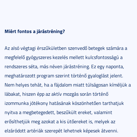
Miért fontos a járástréning?
Az alsó végtagi érszűkületben szenvedő betegek számára a
megfelelő gyógyszeres kezelés mellett kulcsfontosságú a
rendszeres séta, más néven járástréning. Ez egy naponta,
meghatározott program szerint történő gyaloglást jelent.
Nem helyes tehát, ha a fájdalom miatt túlságosan kíméljük a
lábakat, hiszen épp az aktív mozgás során történő
izommunka jótékony hatásának köszönhetően tarthatjuk
nyitva a megbetegedett, beszűkült ereket, valamint
erősíthetjük meg azokat a kis ütőereket is, melyek az
elzáródott artériák szerepét lehetnek képesek átvenni.