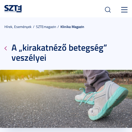
Toggl
navig
Hírek, Események
SZTEmagazin
Klinika Magazin
A „kirakatnéző betegség”
veszélyei