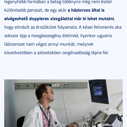
legenyhébb formában a beteg többnyire még nem észlel
a háziorvos által is
különösebb panaszt, de egy akár
elvégezhető doppleres vizsgálattal már ki lehet mutatni
,
hogy elindult az érszűkület folyamata. A kései felismerés oka
sokszor épp a mozgásszegény életmód, ilyenkor ugyanis
lábizomzat nem végez annyi munkát, melynek
következtében a szövetekben oxigénadósság lépne fel.