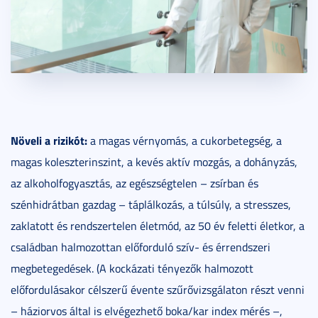
Növeli a rizikót:
a magas vérnyomás, a cukorbetegség, a
magas koleszterinszint, a kevés aktív mozgás, a dohányzás,
az alkoholfogyasztás, az egészségtelen – zsírban és
szénhidrátban gazdag – táplálkozás, a túlsúly, a stresszes,
zaklatott és rendszertelen életmód, az 50 év feletti életkor, a
családban halmozottan előforduló szív- és érrendszeri
megbetegedések. (A kockázati tényezők halmozott
előfordulásakor célszerű évente szűrővizsgálaton részt venni
– háziorvos által is elvégezhető boka/kar index mérés –,