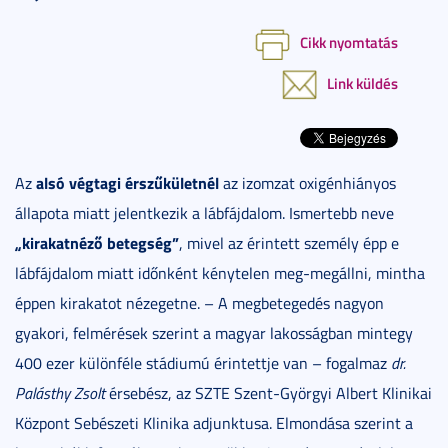
Cikk nyomtatás
Link küldés
alsó végtagi érszűkületnél
Az
az izomzat oxigénhiányos
állapota miatt jelentkezik a lábfájdalom. Ismertebb neve
„kirakatnéző betegség”
, mivel az érintett személy épp e
lábfájdalom miatt időnként kénytelen meg-megállni, mintha
éppen kirakatot nézegetne. – A megbetegedés nagyon
gyakori, felmérések szerint a magyar lakosságban mintegy
400 ezer különféle stádiumú érintettje van – fogalmaz
dr.
Palásthy Zsolt
érsebész, az SZTE Szent-Györgyi Albert Klinikai
Központ Sebészeti Klinika adjunktusa. Elmondása szerint a