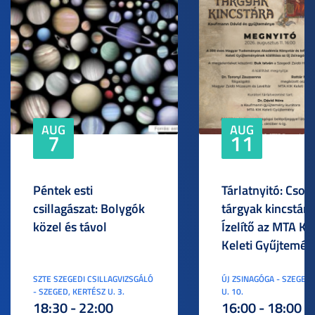
AUG
AUG
7
11
Péntek esti
Tárlatnyitó: Csod
csillagászat: Bolygók
tárgyak kincstára
közel és távol
Ízelítő az MTA KI
Keleti Gyűjtemén
SZTE SZEGEDI CSILLAGVIZSGÁLÓ
ÚJ ZSINAGÓGA - SZEGED,
- SZEGED, KERTÉSZ U. 3.
U. 10.
18:30 - 22:00
16:00 - 18:00