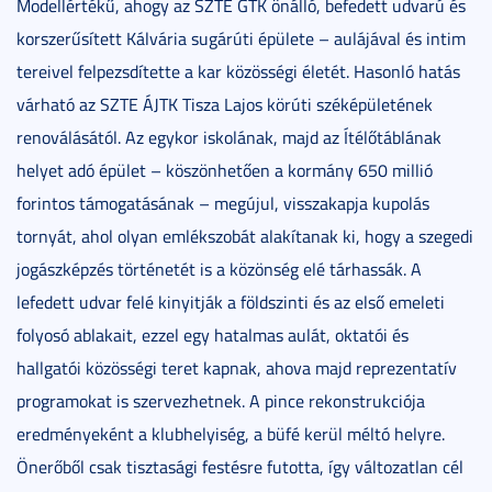
Modellértékű, ahogy az SZTE GTK önálló, befedett udvarú és
korszerűsített Kálvária sugárúti épülete – aulájával és intim
tereivel felpezsdítette a kar közösségi életét. Hasonló hatás
várható az SZTE ÁJTK Tisza Lajos körúti széképületének
renoválásától. Az egykor iskolának, majd az Ítélőtáblának
helyet adó épület – köszönhetően a kormány 650 millió
forintos támogatásának – megújul, visszakapja kupolás
tornyát, ahol olyan emlékszobát alakítanak ki, hogy a szegedi
jogászképzés történetét is a közönség elé tárhassák. A
lefedett udvar felé kinyitják a földszinti és az első emeleti
folyosó ablakait, ezzel egy hatalmas aulát, oktatói és
hallgatói közösségi teret kapnak, ahova majd reprezentatív
programokat is szervezhetnek. A pince rekonstrukciója
eredményeként a klubhelyiség, a büfé kerül méltó helyre.
Önerőből csak tisztasági festésre futotta, így változatlan cél