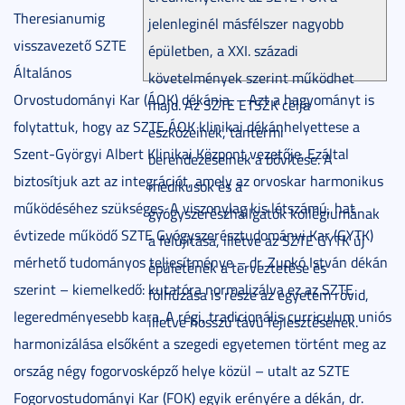
Theresianumig
jelenleginél másfélszer nagyobb
visszavezető SZTE
épületben, a XXI. századi
Általános
követelmények szerint működhet
Orvostudományi Kar (ÁOK) dékánja. – Azt a hagyományt is
majd. Az SZTE ETSZK célja
folytattuk, hogy az SZTE ÁOK klinikai dékánhelyettese a
eszközeinek, tantermi
Szent-Györgyi Albert Klinikai Központ vezetője. Ezáltal
berendezéseinek a bővítése. A
biztosítjuk azt az integrációt, amely az orvoskar harmonikus
medikusok és a
működéséhez szükséges. A viszonylag kis létszámú, hat
gyógyszerészhallgatók kollégiumának
évtizede működő SZTE Gyógyszerésztudományi Kar (GYTK)
a felújítása, illetve az SZTE GYTK új
mérhető tudományos teljesítménye – dr. Zupkó István dékán
épületének a terveztetése és
szerint – kiemelkedő: kutatóra normalizálva ez az SZTE
fölhúzása is része az egyetem rövid,
legeredményesebb kara. A régi, tradicionális curriculum uniós
illetve hosszú távú fejlesztésének.
harmonizálása elsőként a szegedi egyetemen történt meg az
ország négy fogorvosképző helye közül – utalt az SZTE
Fogorvostudományi Kar (FOK) egyik erényére a dékán, dr.