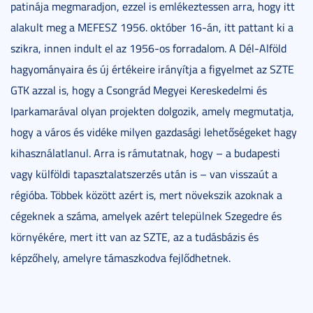
patinája megmaradjon, ezzel is emlékeztessen arra, hogy itt
alakult meg a MEFESZ 1956. október 16-án, itt pattant ki a
szikra, innen indult el az 1956-os forradalom. A Dél-Alföld
hagyományaira és új értékeire irányítja a figyelmet az SZTE
GTK azzal is, hogy a Csongrád Megyei Kereskedelmi és
Iparkamarával olyan projekten dolgozik, amely megmutatja,
hogy a város és vidéke milyen gazdasági lehetőségeket hagy
kihasználatlanul. Arra is rámutatnak, hogy – a budapesti
vagy külföldi tapasztalatszerzés után is – van visszaút a
régióba. Többek között azért is, mert növekszik azoknak a
cégeknek a száma, amelyek azért települnek Szegedre és
környékére, mert itt van az SZTE, az a tudásbázis és
képzőhely, amelyre támaszkodva fejlődhetnek.