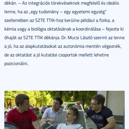
dékán. – Az integrációs törekvéseknek megfelelő és ideális
lenne, ha az „egy tudomány – egy egyetemi egység”
szellemében az SZTE TTIK-hoz kerülne például a fizika, a
kémia vagy a biológia oktatásának a koordinálása – fejezte ki
óhaját az SZTE TTIK dékánja. Dr. Mucsi László szerint az lenne
a jó, ha az alapkutatásokat az autonómia mentén végeznék,
de az oktatást a jó kutatási csoportok mellett lehetne
pozicionálni.