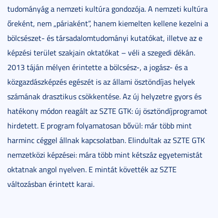
tudományág a nemzeti kultúra gondozója. A nemzeti kultúra
őreként, nem „páriaként”, hanem kiemelten kellene kezelni a
bölcsészet- és társadalomtudományi kutatókat, illetve az e
képzési terület szakjain oktatókat – véli a szegedi dékán.
2013 táján mélyen érintette a bölcsész-, a jogász- és a
közgazdászképzés egészét is az állami ösztöndíjas helyek
számának drasztikus csökkentése. Az új helyzetre gyors és
hatékony módon reagált az SZTE GTK: új ösztöndíjprogramot
hirdetett. E program folyamatosan bővül: már több mint
harminc céggel állnak kapcsolatban. Elindultak az SZTE GTK
nemzetközi képzései: mára több mint kétszáz egyetemistát
oktatnak angol nyelven. E mintát követték az SZTE
változásban érintett karai.