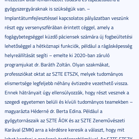
gyógyszergyáraknak is szükségük van. –
Implantátumfejlesztéssel kapcsolatos pályázatban veszünk
részt egy versenyszférában érintett céggel, amely a
fogágybetegséggel küzdő páciensek számára új fogbeültetési
lehetőséggel a hétköznapi funkciók, például a rágásképesség
helyreállítását segíti – emelte ki 2020-ban záruló
programjukat dr. Baráth Zoltán. Olyan szakmákat,
professziókat oktat az SZTE ETSZK, melyek tudományos
elismertsége legfeljebb néhány évtizedre vezethető vissza.
Ennek hátrányait úgy ellensúlyozzák, hogy részt vesznek a
szegedi egyetemen belüli és kívüli tudományos teamekben –
magyarázta Héderné dr. Berta Edina. Például a
gyógytornászaik az SZTE ÁOK és az SZTE Zeneművészeti
Karával (ZMK) arra a kérdésre keresik a választ, hogy mit