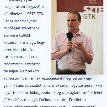
meghatározó közgazdász
képzőhelye az SZTE GTK.
Ezt az eredményt és
minőséget szeretnénk
átvinni a külföldi
képzéseinkre is úgy, hogy
az értékes oktatási
tartalomhoz modern
módszertani eszköztár
társuljon. Nemzetközi
konzorciumban, annak vezetőjeként megnyertünk egy
gamifikációs pályázatot, amelynek célja, hogy partnereinkkel
együttműködve kidolgozzuk: a közgazdaságtant miként lehet
játékosítással, vagyis játékosan oktatni. Emellett a
digitalizáció szerepét is fontosnak tartjuk: a magas szintű,