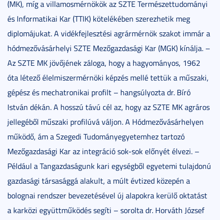
(MK), míg a villamosmérnökök az SZTE Természettudományi
és Informatikai Kar (TTIK) kötelékében szerezhetik meg
diplomájukat. A vidékfejlesztési agrármérnök szakot immár a
hódmezővásárhelyi SZTE Mezőgazdasági Kar (MGK) kínálja. –
Az SZTE MK jövőjének záloga, hogy a hagyományos, 1962
óta létező élelmiszermérnöki képzés mellé tettük a műszaki,
gépész és mechatronikai profilt – hangsúlyozta dr. Bíró
István dékán. A hosszú távú cél az, hogy az SZTE MK agráros
jellegéből műszaki profilúvá váljon. A Hódmezővásárhelyen
működő, ám a Szegedi Tudományegyetemhez tartozó
Mezőgazdasági Kar az integráció sok-sok előnyét élvezi. –
Például a Tangazdaságunk kari egységből egyetemi tulajdonú
gazdasági társasággá alakult, a múlt évtized közepén a
bolognai rendszer bevezetésével új alapokra kerülő oktatást
a karközi együttműködés segíti – sorolta dr. Horváth József