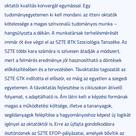
oktatói kvalitás konvergál egymással. Egy
tudományegyetemen ki kell mondani: az itteni oktatók
kötelessége a magas színvonalú tudományos munka –
hangsúlyozta a dékán. A munkatársak terhelésmérését
immár öt éve végzi el az SZTE BTK Szociológia Tanszéke. Az
SZTE többi kara számára is szívesen átadják a módszert,
mert a felmérés eredménye jól hasznosítható a döntések
előkészítésében és a tervezésben. Távoktatási tagozatát az
SZTE GTK indította el először, ez máig az egyetlen a szegedi
egyetemen. A távoktatás fejlesztése is ciklusokon átívelő
folyamat, s adaptálható is. Ám látni kell: e képzési formának
magas a működtetési költsége, illetve a tananyagok,
segédanyagok felépítése a hagyományoshoz képest új logikát
igényel az oktatóktól is. Erre az újfajta gondolkodásra
ösztönöznek az SZTE EFOP-pályázatai, amelyek bővítik az