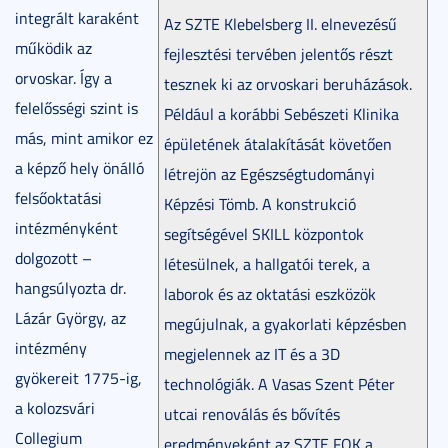
integrált karaként
Az SZTE Klebelsberg II. elnevezésű
működik az
fejlesztési tervében jelentős részt
orvoskar. Így a
tesznek ki az orvoskari beruházások.
felelősségi szint is
Például a korábbi Sebészeti Klinika
más, mint amikor ez
épületének átalakítását követően
a képző hely önálló
létrejön az Egészségtudományi
felsőoktatási
Képzési Tömb. A konstrukció
intézményként
segítségével SKILL központok
dolgozott –
létesülnek, a hallgatói terek, a
hangsúlyozta dr.
laborok és az oktatási eszközök
Lázár György, az
megújulnak, a gyakorlati képzésben
intézmény
megjelennek az IT és a 3D
gyökereit 1775-ig,
technológiák. A Vasas Szent Péter
a kolozsvári
utcai renoválás és bővítés
Collegium
eredményeként az SZTE FOK a