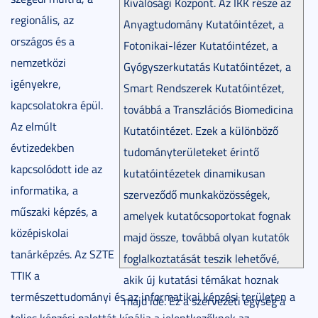
Kiválósági Központ. Az IKK része az
regionális, az
Anyagtudomány Kutatóintézet, a
országos és a
Fotonikai-lézer Kutatóintézet, a
nemzetközi
Gyógyszerkutatás Kutatóintézet, a
igényekre,
Smart Rendszerek Kutatóintézet,
kapcsolatokra épül.
továbbá a Transzlációs Biomedicina
Az elmúlt
Kutatóintézet. Ezek a különböző
évtizedekben
tudományterületeket érintő
kapcsolódott ide az
kutatóintézetek dinamikusan
informatika, a
szerveződő munkaközösségek,
műszaki képzés, a
amelyek kutatócsoportokat fognak
középiskolai
majd össze, továbbá olyan kutatók
tanárképzés. Az SZTE
foglalkoztatását teszik lehetővé,
TTIK a
akik új kutatási témákat hoznak
természettudományi és az informatikai képzési területen a
majd ide. Ez a szervezeti egység a