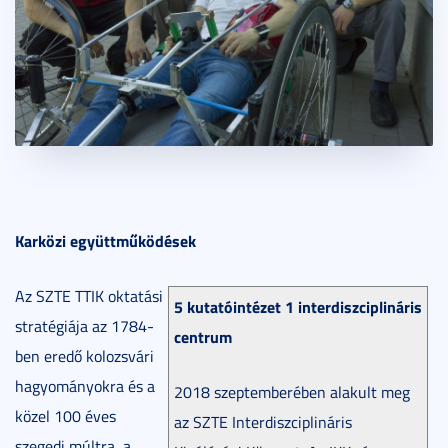
Karközi együttműködések
Az SZTE TTIK oktatási
5 kutatóintézet 1 interdiszciplináris
stratégiája az 1784-
centrum
ben eredő kolozsvári
hagyományokra és a
2018 szeptemberében alakult meg
közel 100 éves
az SZTE Interdiszciplináris
szegedi múltra, a