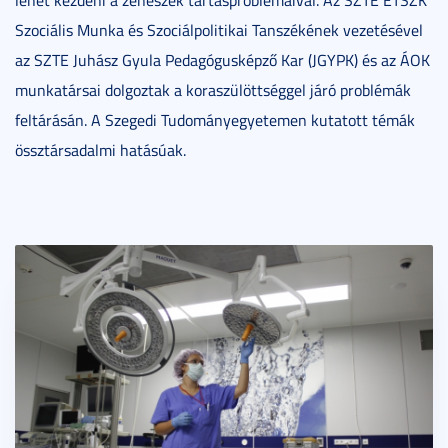
lehet kezdeni a zenészek tartásproblémáival. Az SZTE ETSZK
Szociális Munka és Szociálpolitikai Tanszékének vezetésével
az SZTE Juhász Gyula Pedagógusképző Kar (JGYPK) és az ÁOK
munkatársai dolgoztak a koraszülöttséggel járó problémák
feltárásán. A Szegedi Tudományegyetemen kutatott témák
össztársadalmi hatásúak.