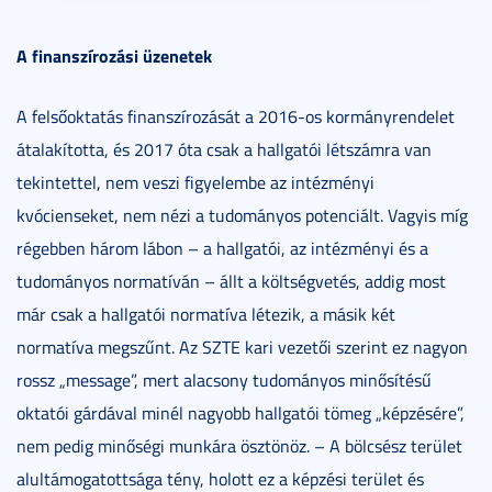
A finanszírozási üzenetek
A felsőoktatás finanszírozását a 2016-os kormányrendelet
átalakította, és 2017 óta csak a hallgatói létszámra van
tekintettel, nem veszi figyelembe az intézményi
kvócienseket, nem nézi a tudományos potenciált. Vagyis míg
régebben három lábon – a hallgatói, az intézményi és a
tudományos normatíván – állt a költségvetés, addig most
már csak a hallgatói normatíva létezik, a másik két
normatíva megszűnt. Az SZTE kari vezetői szerint ez nagyon
rossz „message”, mert alacsony tudományos minősítésű
oktatói gárdával minél nagyobb hallgatói tömeg „képzésére”,
nem pedig minőségi munkára ösztönöz. – A bölcsész terület
alultámogatottsága tény, holott ez a képzési terület és