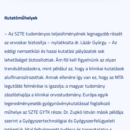
Kutatóműhelyek
– Az SZTE tudományos teljesítményének legnagyobb részét
az orvoskar biztosítja – nyilatkozta dr. Lázár György. – Az
eddigi nemzetközi és hazai kutatási pályázatok sok
lehetőséget biztosítottak. Ám föl kell figyelnünk az olyan
trendváltozásokra, mint például az, hogy a klinikai kutatások
alulfinanszírozottak. Annak ellenére így van ez, hogy az MTA
legutóbbi felmérése is igazolja: a magyar tudomány
zászlóshajója a klinikai orvostudomány. Európa egyik
legeredményesebb gyógynövénykutatással foglalkozó
műhelye az SZTE GYTK része. Dr. Zupkó István másik példája
szerint a Gyógyszertechnológiai és Gyógyszerfelügyeleti
Intézetük által felhalmozott tudásra és tapasztalatra a