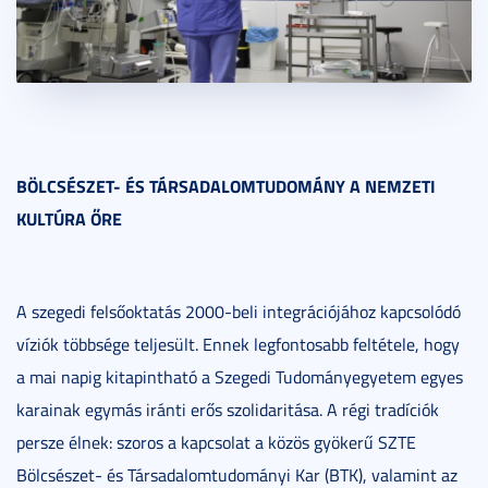
BÖLCSÉSZET- ÉS TÁRSADALOMTUDOMÁNY A NEMZETI
KULTÚRA ŐRE
A szegedi felsőoktatás 2000-beli integrációjához kapcsolódó
víziók többsége teljesült. Ennek legfontosabb feltétele, hogy
a mai napig kitapintható a Szegedi Tudományegyetem egyes
karainak egymás iránti erős szolidaritása. A régi tradíciók
persze élnek: szoros a kapcsolat a közös gyökerű SZTE
Bölcsészet- és Társadalomtudományi Kar (BTK), valamint az