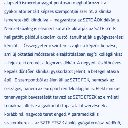
alapvető ismeretanyagot pontosan meghatározzuk a
gyakorlatorientált képzés szempontjai szerint, a klinikai
ismeretekből kiindulva – magyarázta az SZTE ÁOK dékánja.
Nemzetközileg is elismert kutatók oktatják az SZTE GYTK
hallgatóit, például akadémikustól tanulhatják a gyógyszerészi
kémiát. – Összegyetemi szinten is zajlik a képzők képzése,
ami új oktatási módszerek elsajátításában segíti kollégáinkat
– fejezte ki örömét a fogorvos dékán. A negyed- és ötödéves
képzés döntően klinikai gyakorlatot jelent, a betegellátásra
épül. E szempontból az élen áll az SZTE FOK, nemcsak az
országos, hanem az európai trendek alapján is. Elektronikus
tananyagok bevezetését tervezi az SZTE ETSZK az elméleti
témáknál, illetve a gyakorlati tapasztalatszerzésnek a
korábbinál nagyobb teret enged. A paramedikális
szakemberek – az SZTE ETSZK ápoló, gyógytornász, védőnő,