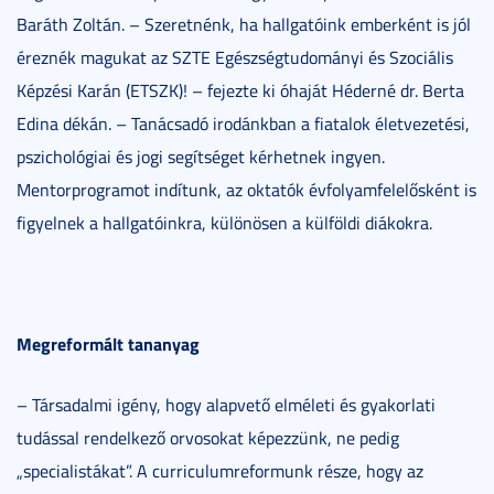
Baráth Zoltán. – Szeretnénk, ha hallgatóink emberként is jól
éreznék magukat az SZTE Egészségtudományi és Szociális
Képzési Karán (ETSZK)! – fejezte ki óhaját Héderné dr. Berta
Edina dékán. – Tanácsadó irodánkban a fiatalok életvezetési,
pszichológiai és jogi segítséget kérhetnek ingyen.
Mentorprogramot indítunk, az oktatók évfolyamfelelősként is
figyelnek a hallgatóinkra, különösen a külföldi diákokra.
Megreformált tananyag
– Társadalmi igény, hogy alapvető elméleti és gyakorlati
tudással rendelkező orvosokat képezzünk, ne pedig
„specialistákat”. A curriculumreformunk része, hogy az