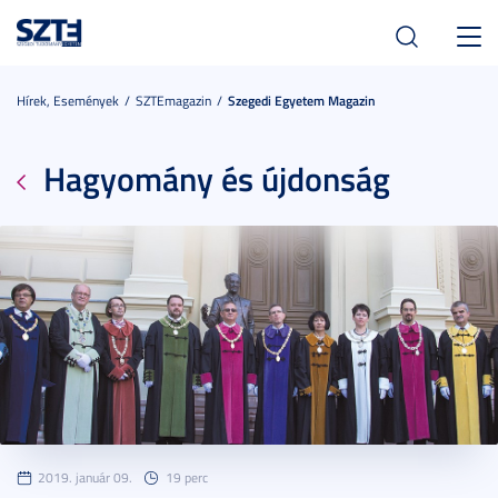
Toggl
navig
Hírek, Események
SZTEmagazin
Szegedi Egyetem Magazin
Hagyomány és újdonság
2019. január 09.
19 perc