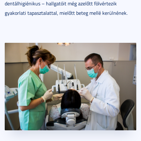
dentálhigiénikus – hallgatóit még azelőtt fölvértezik
gyakorlati tapasztalattal, mielőtt beteg mellé kerülnének.