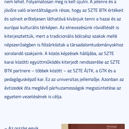
nem lehet. Folyamatosan meg is kell újulni. A jelenre és a
jövőre való orientáltságunk része, hogy az SZTE BTK értékeit
és színeit erőteljesen láthatóvá kívánjuk tenni a hazai és az
európai kulturális térképen. Az elnevezésünk rövidítését is
kiterjesztettük, mert a tradicionális bölcsész szakok mellé
népszerűségben is fölzárkóztak a társadalomtudományokhoz
sorolandó szakjaink. A közös képzések hálójába, az SZTE
karai közötti együttműködés kiterjedt rendszerébe az SZTE
BTK partnere – többek között – az SZTE ÁJTK, a GTK és a
pedagógusképző kar. Ez az universitas jellemzője. Azonban az
évtizedek óta meglévő párhuzamosságok megszüntetése az
egyetem vezetésének is célja.
– Az ország egyik