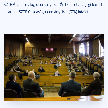
SZTE Állam- és Jogtudományi Kar (ÁJTK), illetve a jogi karból
kisarjadt SZTE Gazdaságtudományi Kar (GTK) között.