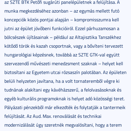
az SZTE BTK Petőfi sugárúti panelépületnek a felújítása. A
munka megkezdéséhez azonban – az egymás mellett futó
koncepciók közös pontjai alapján – kompromisszumra kell
jutni az épület jövőbeni funkcióiról. Ezzel párhuzamosan a
bölcsészek újításainak – például az Altajisztika Tanszékhez
kötődő török és kazah csoportnak, vagy a bővíteni tervezett
hungarológiai képzésnek, továbbá az SZTE GTK-val együtt
szervezendő művészeti menedzsment szaknak – helyet kell
biztosítani az Egyetem utcai rózsaszín palotában. Az épületen
belüli helyzeten javítana, ha a volt tornateremből végre ki
tudnának alakítani egy kávéházszerű, a felolvasásoknak és
egyéb kulturális programoknak is helyet adó közösségi teret.
Pályázati pénzekből már elkezdték és folytatják a tantermeik
felújítását. Az Aud. Max. renoválását és technikai
modernizálását úgy szeretnék megvalósítani, hogy a terem