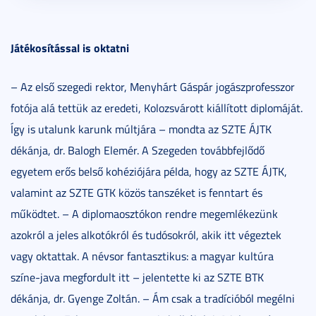
Játékosítással is oktatni
– Az első szegedi rektor, Menyhárt Gáspár jogászprofesszor
fotója alá tettük az eredeti, Kolozsvárott kiállított diplomáját.
Így is utalunk karunk múltjára – mondta az SZTE ÁJTK
dékánja, dr. Balogh Elemér. A Szegeden továbbfejlődő
egyetem erős belső kohéziójára példa, hogy az SZTE ÁJTK,
valamint az SZTE GTK közös tanszéket is fenntart és
működtet. – A diplomaosztókon rendre megemlékezünk
azokról a jeles alkotókról és tudósokról, akik itt végeztek
vagy oktattak. A névsor fantasztikus: a magyar kultúra
színe-java megfordult itt – jelentette ki az SZTE BTK
dékánja, dr. Gyenge Zoltán. – Ám csak a tradícióból megélni