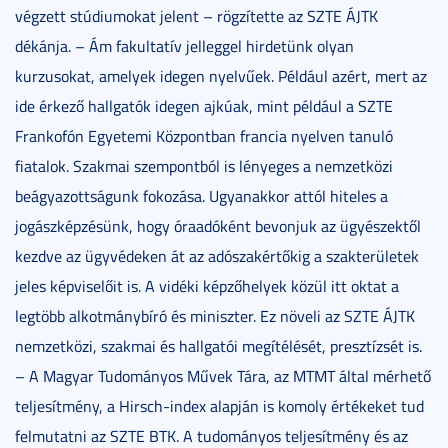
végzett stúdiumokat jelent – rögzítette az SZTE ÁJTK
dékánja. – Ám fakultatív jelleggel hirdetünk olyan
kurzusokat, amelyek idegen nyelvűek. Például azért, mert az
ide érkező hallgatók idegen ajkúak, mint például a SZTE
Frankofón Egyetemi Központban francia nyelven tanuló
fiatalok. Szakmai szempontból is lényeges a nemzetközi
beágyazottságunk fokozása. Ugyanakkor attól hiteles a
jogászképzésünk, hogy óraadóként bevonjuk az ügyészektől
kezdve az ügyvédeken át az adószakértőkig a szakterületek
jeles képviselőit is. A vidéki képzőhelyek közül itt oktat a
legtöbb alkotmánybíró és miniszter. Ez növeli az SZTE ÁJTK
nemzetközi, szakmai és hallgatói megítélését, presztízsét is.
– A Magyar Tudományos Művek Tára, az MTMT által mérhető
teljesítmény, a Hirsch-index alapján is komoly értékeket tud
felmutatni az SZTE BTK. A tudományos teljesítmény és az