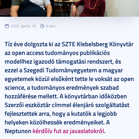
2025. április 10.
6 perc
Tíz éve dolgozta ki az SZTE Klebelsberg Könyvtár
az open access tudományos publikációs
modellhez igazodó támogatási rendszert, és
ezzel a Szegedi Tudományegyetem a magyar
egyetemek közül elsőként tette le voksát az open
science, a tudományos eredmények szabad
hozzáférése mellett. A könyvtárban időközben
Szerzői eszköztár címmel élenjáró szolgáltatást
fejlesztettek arra, hogy a kutatók a legjobb
helyeken közölhessék eredményeiket. A
Neptunon
kérdőív fut az javaslatokról
.