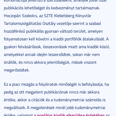
kombinációja jellemző a szerződésekre, amelyek jóval több
publikációs lehetőséget és kedvezményt tartalmaznak.
Hoczopán Szabolcs, az SZTE Klebelsberg Könyvtár
Tartalomszolgáltatási Osztály vezetője szerint a szabad
hozzáférésű publikálás gyorsan változó terület, amelyen
folyamatosan kell követni a kiadói portfóliók átalakulását. A
gyakori felvásárlások, összevonások miatt ama kiadók közül,
amelyekkel annak idején leszerződtek, sokan már nem
önállók, és nincs akkora jelentőségük, mások viszont
megerősödtek.
Ez a piaci mozgás a folyóiratok minőségét is befolyásolja, ha
pedig az ott megjelent publikációnak nincs már akkora
értéke, akkor a citációk és a tudománymetriai számolás is
megváltozik. A megjelenések minél jobb tudománymetriai
a predátor kiadók elkerülése érdekében
értéke, valamint
az