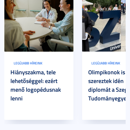
LEGÚJABB HÍREINK
LEGÚJABB HÍREINK
Hiányszakma, tele
Olimpikonok is
lehetőséggel: ezért
szereztek idén
menő logopédusnak
diplomát a Szege
lenni
Tudományegyet