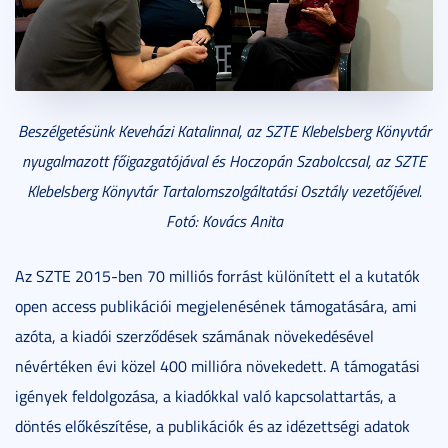
Beszélgetésünk Keveházi Katalinnal, az SZTE Klebelsberg Könyvtár
nyugalmazott főigazgatójával és Hoczopán Szabolccsal, az SZTE
Klebelsberg Könyvtár Tartalomszolgáltatási Osztály vezetőjével.
Fotó: Kovács Anita
Az SZTE 2015-ben 70 milliós forrást különített el a kutatók
open access publikációi megjelenésének támogatására, ami
azóta, a kiadói szerződések számának növekedésével
névértéken évi közel 400 millióra növekedett. A támogatási
igények feldolgozása, a kiadókkal való kapcsolattartás, a
döntés előkészítése, a publikációk és az idézettségi adatok