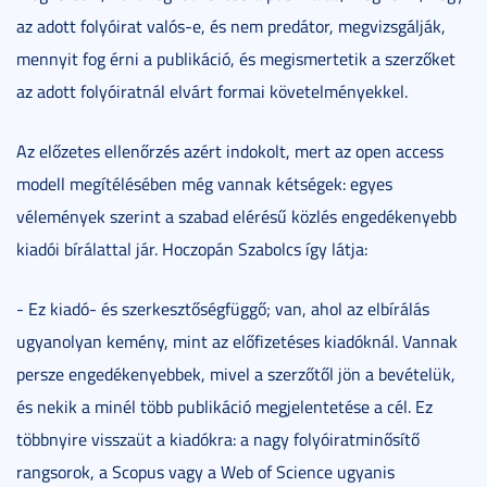
az adott folyóirat valós-e, és nem predátor, megvizsgálják,
mennyit fog érni a publikáció, és megismertetik a szerzőket
az adott folyóiratnál elvárt formai követelményekkel.
Az előzetes ellenőrzés azért indokolt, mert az open access
modell megítélésében még vannak kétségek: egyes
vélemények szerint a szabad elérésű közlés engedékenyebb
kiadói bírálattal jár. Hoczopán Szabolcs így látja:
- Ez kiadó- és szerkesztőségfüggő; van, ahol az elbírálás
ugyanolyan kemény, mint az előfizetéses kiadóknál. Vannak
persze engedékenyebbek, mivel a szerzőtől jön a bevételük,
és nekik a minél több publikáció megjelentetése a cél. Ez
többnyire visszaüt a kiadókra: a nagy folyóiratminősítő
rangsorok, a Scopus vagy a Web of Science ugyanis