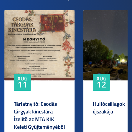
AUG
AUG
11
12
Tárlatnyitó: Csodás
Hullócsillagok
tárgyak kincstára –
éjszakája
Ízelítő az MTA KIK
Keleti Gyűjteményéből