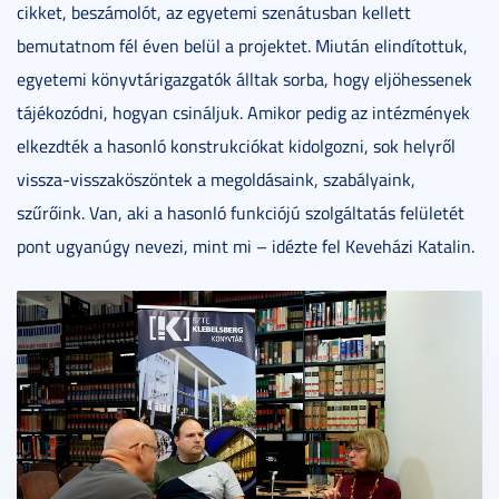
cikket, beszámolót, az egyetemi szenátusban kellett
bemutatnom fél éven belül a projektet. Miután elindítottuk,
egyetemi könyvtárigazgatók álltak sorba, hogy eljöhessenek
tájékozódni, hogyan csináljuk. Amikor pedig az intézmények
elkezdték a hasonló konstrukciókat kidolgozni, sok helyről
vissza-visszaköszöntek a megoldásaink, szabályaink,
szűrőink. Van, aki a hasonló funkciójú szolgáltatás felületét
pont ugyanúgy nevezi, mint mi – idézte fel Keveházi Katalin.