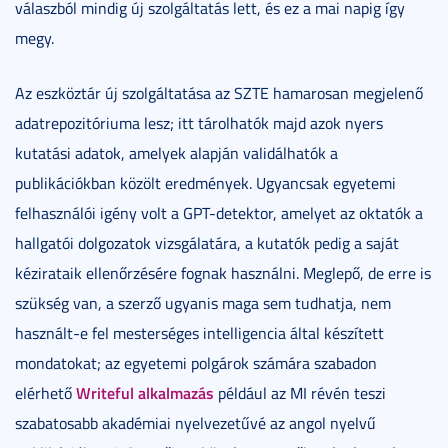
válaszból mindig új szolgáltatás lett, és ez a mai napig így
megy.
Az eszköztár új szolgáltatása az SZTE hamarosan megjelenő
adatrepozitóriuma lesz; itt tárolhatók majd azok nyers
kutatási adatok, amelyek alapján validálhatók a
publikációkban közölt eredmények. Ugyancsak egyetemi
felhasználói igény volt a GPT-detektor, amelyet az oktatók a
hallgatói dolgozatok vizsgálatára, a kutatók pedig a saját
kézirataik ellenőrzésére fognak használni. Meglepő, de erre is
szükség van, a szerző ugyanis maga sem tudhatja, nem
használt-e fel mesterséges intelligencia által készített
mondatokat; az egyetemi polgárok számára szabadon
Writeful alkalmazás
elérhető
például az MI révén teszi
szabatosabb akadémiai nyelvezetűvé az angol nyelvű