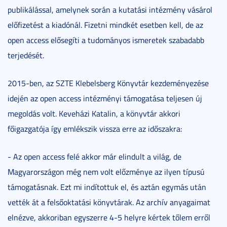
publikálással, amelynek során a kutatási intézmény vásárol
előfizetést a kiadónál. Fizetni mindkét esetben kell, de az
open access elősegíti a tudományos ismeretek szabadabb
terjedését.
2015-ben, az SZTE Klebelsberg Könyvtár kezdeményezése
idején az open access intézményi támogatása teljesen új
megoldás volt. Keveházi Katalin, a könyvtár akkori
főigazgatója így emlékszik vissza erre az időszakra:
- Az open access felé akkor már elindult a világ, de
Magyarországon még nem volt előzménye az ilyen típusú
támogatásnak. Ezt mi indítottuk el, és aztán egymás után
vették át a felsőoktatási könyvtárak. Az archív anyagaimat
elnézve, akkoriban egyszerre 4-5 helyre kértek tőlem erről