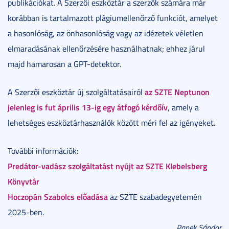
publikációkat. A Szerzői eszköztár a szerzők számára már
korábban is tartalmazott plágiumellenőrző funkciót, amelyet
a hasonlóság, az önhasonlóság vagy az idézetek véletlen
elmaradásának ellenőrzésére használhatnak; ehhez járul
majd hamarosan a GPT-detektor.
az SZTE Neptunon
A Szerzői eszköztár új szolgáltatásairól
jelenleg is fut április 13-ig egy átfogó kérdőív
, amely a
lehetséges eszköztárhasználók között méri fel az igényeket.
További információk:
Predátor-vadász szolgáltatást nyújt az SZTE Klebelsberg
Könyvtár
Hoczopán Szabolcs előadása
az SZTE szabadegyetemén
2025-ben.
Panek Sándor