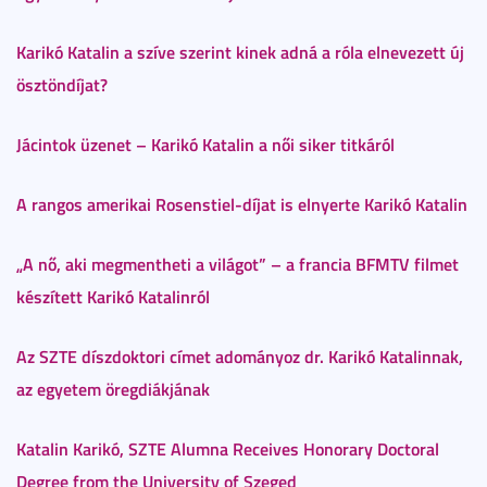
Karikó Katalin a szíve szerint kinek adná a róla elnevezett új
ösztöndíjat?
Jácintok üzenet – Karikó Katalin a női siker titkáról
A rangos amerikai Rosenstiel-díjat is elnyerte Karikó Katalin
„A nő, aki megmentheti a világot” – a francia BFMTV filmet
készített Karikó Katalinról
Az SZTE díszdoktori címet adományoz dr. Karikó Katalinnak,
az egyetem öregdiákjának
Katalin Karikó, SZTE Alumna Receives Honorary Doctoral
Degree from the University of Szeged