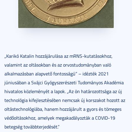
„Karikó Katalin hozzájárulása az mRNS-kutatásokhoz,
valamint az oltásokban és az orvostudományban való
alkalmazásban alapvető fontosságú” – idézték 2021
júniusában a Svájci Gyógyszerészeti Tudományos Akadémia
hivatalos közleményét a lapok. „Az ön határozottsága az új
technológia kifejlesztésében nemcsak új korszakot hozott az
oltástechnológiába, hanem hozzájárult a gyors és tömeges
védőoltásokhoz, amelyek megakadályozták a COVID-19
betegség továbbterjedését.”