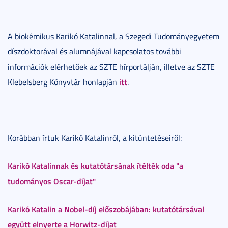
A biokémikus Karikó Katalinnal, a Szegedi Tudományegyetem
díszdoktorával és alumnájával kapcsolatos további
információk elérhetőek az SZTE hírportálján, illetve az SZTE
itt
Klebelsberg Könyvtár honlapján
.
Korábban írtuk Karikó Katalinról, a kitüntetéseiről:
Karikó Katalinnak és kutatótársának ítélték oda "a
tudományos Oscar-díjat"
Karikó Katalin a Nobel-díj előszobájában: kutatótársával
együtt elnyerte a Horwitz-díjat