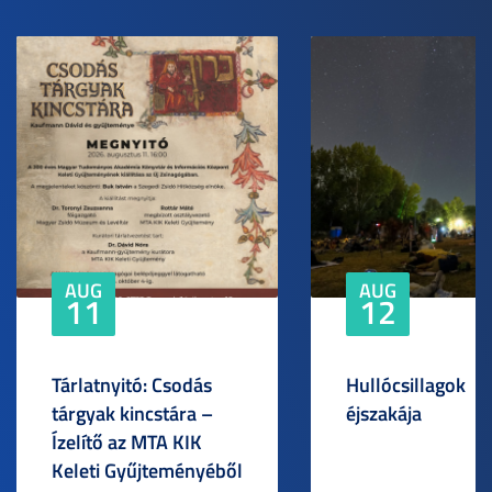
AUG
AUG
11
12
Tárlatnyitó: Csodás
Hullócsillagok
tárgyak kincstára –
éjszakája
Ízelítő az MTA KIK
Keleti Gyűjteményéből