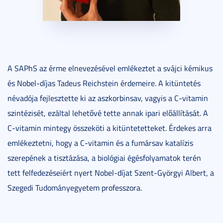
A SAPhS az érme elnevezésével emlékeztet a svájci kémikus
és Nobel-díjas Tadeus Reichstein érdemeire. A kitüntetés
névadója fejlesztette ki az aszkorbinsav, vagyis a C-vitamin
szintézisét, ezáltal lehetővé tette annak ipari előállítását. A
C-vitamin mintegy összeköti a kitüntetetteket. Érdekes arra
emlékeztetni, hogy a C-vitamin és a fumársav katalízis
szerepének a tisztázása, a biológiai égésfolyamatok terén
tett felfedezéseiért nyert Nobel-díjat Szent-Györgyi Albert, a
Szegedi Tudományegyetem professzora.