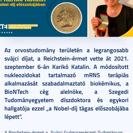
2021. szeptember 09.
3 perc
Az orvostudomány területén a legrangosabb
svájci díjat, a Reichstein-érmet vette át 2021.
szeptember 6-án Karikó Katalin. A módosított
nukleozidokat tartalmazó mRNS terápiás
alkalmazását szabadalmaztató biokémikus, a
BioNTech cég alelnöke, a Szegedi
Tudományegyetem díszdoktora és egykori
hallgatója ezzel „a Nobel-díj tágas előszobájába
lépett”.
A Reichstein-érmet a „Svájci Gyógyszerészeti Tudományos