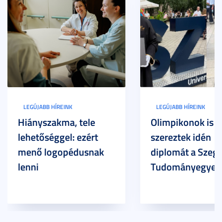
LEGÚJABB HÍREINK
LEGÚJABB HÍREINK
Hiányszakma, tele
Olimpikonok is
lehetőséggel: ezért
szereztek idén
menő logopédusnak
diplomát a Szege
lenni
Tudományegyet