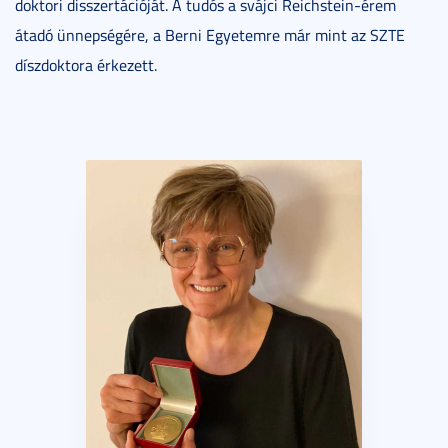
doktori disszertációját. A tudós a svájci Reichstein-érem
átadó ünnepségére, a Berni Egyetemre már mint az SZTE
díszdoktora érkezett.