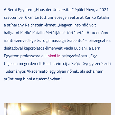
A Berni Egyetem „Haus der Universität” épületében, a 2021.
szeptember 6-án tartott ünnepségen vette át Karikó Katalin
a színarany Reichstein-érmet. „Nagyon inspiráló volt
hallgatni Karikó Katalin életútjának történetét. A tudomány
iránti szenvedélye és rugalmassága észbontó” – összegezte a
díjátadóval kapcsolatos élményeit Paola Luciani, a Berni
Linked in
Egyetem professzora a
bejegyzésében. „Egy
teljesen megérdemelt Reichstein-díj a Svájci Gyógyszerészeti
Tudományos Akadémiától egy olyan nőnek, aki soha nem
szűnt meg hinni a tudományban.”