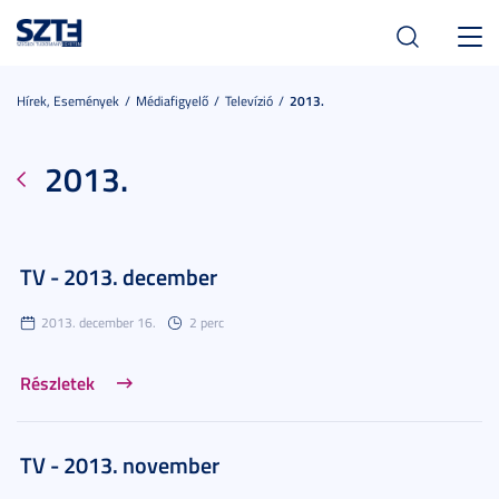
Toggl
navig
Hírek, Események
Médiafigyelő
Televízió
2013.
2013.
TV - 2013. december
2013. december 16.
2 perc
Részletek
TV - 2013. november