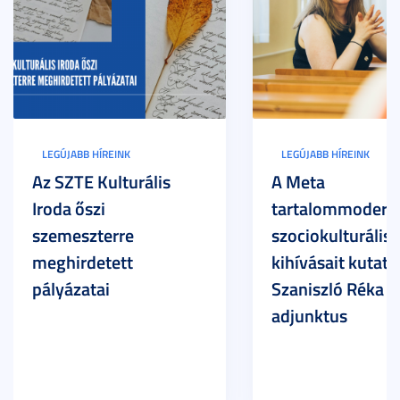
LEGÚJABB HÍREINK
LEGÚJABB HÍREINK
Az SZTE Kulturális
A Meta
Iroda őszi
tartalommoderác
szemeszterre
szociokulturális
meghirdetett
kihívásait kutatja
pályázatai
Szaniszló Réka Br
adjunktus