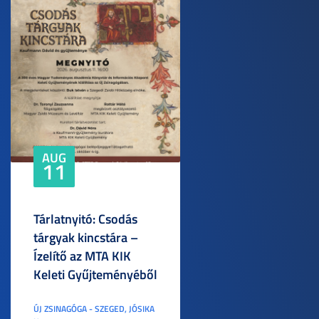
AUG
11
Tárlatnyitó: Csodás
tárgyak kincstára –
Ízelítő az MTA KIK
Keleti Gyűjteményéből
ÚJ ZSINAGÓGA - SZEGED, JÓSIKA