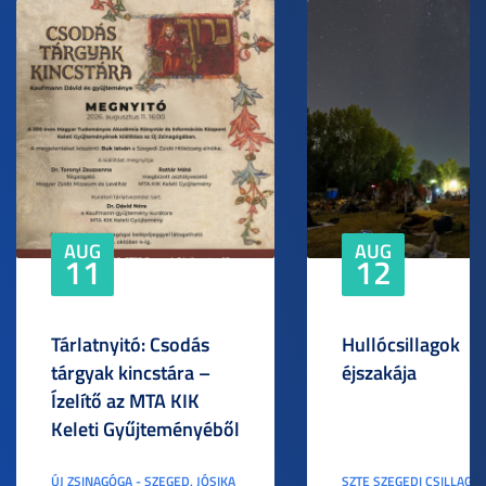
AUG
AUG
11
12
Tárlatnyitó: Csodás
Hullócsillagok
tárgyak kincstára –
éjszakája
Ízelítő az MTA KIK
Keleti Gyűjteményéből
ÚJ ZSINAGÓGA - SZEGED, JÓSIKA
SZTE SZEGEDI CSILLAGV