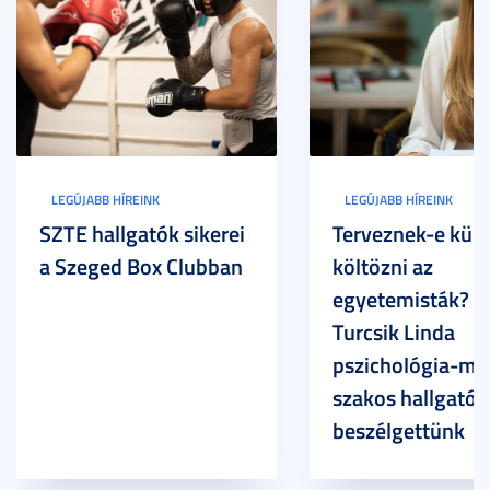
LEGÚJABB HÍREINK
LEGÚJABB HÍREINK
SZTE hallgatók sikerei
Terveznek-e külf
a Szeged Box Clubban
költözni az
egyetemisták? –
Turcsik Linda
pszichológia-ma
szakos hallgatóv
beszélgettünk