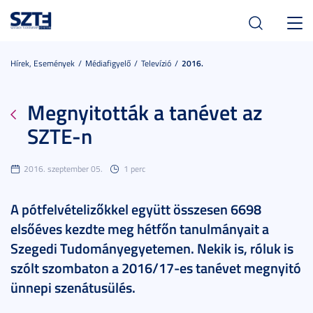
Toggl
navig
Hírek, Események
Médiafigyelő
Televízió
2016.
Megnyitották a tanévet az
SZTE-n
2016. szeptember 05.
1 perc
A pótfelvételizőkkel együtt összesen 6698
elsőéves kezdte meg hétfőn tanulmányait a
Szegedi Tudományegyetemen. Nekik is, róluk is
szólt szombaton a 2016/17-es tanévet megnyitó
ünnepi szenátusülés.