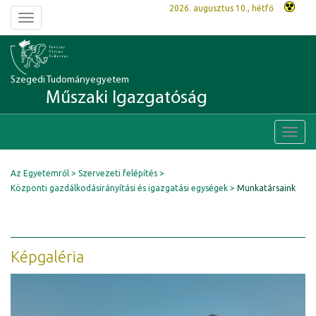
2026. augusztus 10., hétfő
Toggle
navigation
Szegedi Tudományegyetem
Műszaki Igazgatóság
Toggl
navig
Az Egyetemről
Szervezeti felépítés
Központi gazdálkodásirányítási és igazgatási egységek
Munkatársaink
Képgaléria