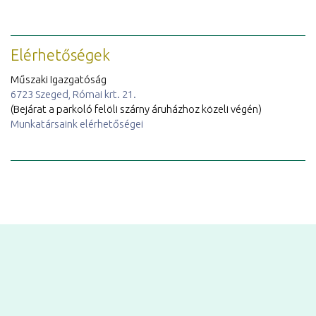
Elérhetőségek
Műszaki Igazgatóság
6723 Szeged, Római krt. 21.
(Bejárat a parkoló felöli szárny áruházhoz közeli végén)
Munkatársaink elérhetőségei