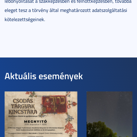
lebonyolítását a szakképzésben és felnőttképzésben, továbbá
eleget tesz a törvény által meghatározott adatszolgáltatási
kötelezettségeinek.
Aktuális események