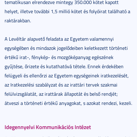
tematikusan elrendezve mintegy 350.000 kötet kapott
helyet, illetve további 1,5 millió kötet és folyóirat található a
raktárakban.
A Levéltár alapvető feladata az Egyetem valamennyi
egységében és mindazok jogelődeiben keletkezett történeti
értékű irat-, fénykép- és mozgóképanyag egészének
gyűjtése, őrizete és kutathatóvá tétele. Ennek érdekében
felügyeli és ellenőrzi az Egyetem egységeinek iratkezelését,
az Iratkezelési szabályzat és az irattári tervek szakmai
felülvizsgálatát, az irattárak állapotát és belső rendjét;
átveszi a történeti értékű anyagokat, s azokat rendezi, kezeli.
Idegennyelvi Kommunikációs Intézet