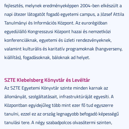
fejlesztés, melynek eredményeképpen 2004-ben elkészült a
napi ötezer látogatót fogadó egyetemi campus, a József Attila
Tanulmányi és Információs Központ. Az eurorégióban
egyedülálló Kongresszusi Központ hazai és nemzetközi
konferenciáknak, egyetemi és üzleti rendezvényeknek,
valamint kulturális és karitatív programoknak (hangverseny,
kiállítás), fogadásoknak, báloknak ad helyet.
SZTE Klebelsberg Könyvtár és Levéltár
Az SZTE Egyetemi Könyvtár szinte minden karnak az
állományát, szolgáltatásait, infrastruktúráját egyesíti. A
Központban egyidejűleg több mint ezer fő tud egyszerre
tanulni, ezzel ez az ország legnagyobb befogadó képességű
tanulási tere. A négy szabadpolcos olvasótermi szinten,