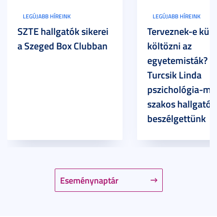
LEGÚJABB HÍREINK
LEGÚJABB HÍREINK
SZTE hallgatók sikerei
Terveznek-e külf
a Szeged Box Clubban
költözni az
egyetemisták? –
Turcsik Linda
pszichológia-ma
szakos hallgatóv
beszélgettünk
Eseménynaptár