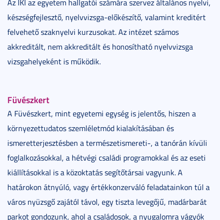
Az IKI az egyetem hallgatói számára szervez általános nyelvi,
készségfejlesztő, nyelvvizsga-előkészítő, valamint kreditért
felvehető szaknyelvi kurzusokat. Az intézet számos
akkreditált, nem akkreditált és honosítható nyelvvizsga
vizsgahelyeként is működik.
Füvészkert
A Füvészkert, mint egyetemi egység is jelentős, hiszen a
környezettudatos szemléletmód kialakításában és
ismeretterjesztésben a természetismereti-, a tanórán kívüli
foglalkozásokkal, a hétvégi családi programokkal és az eseti
kiállításokkal is a közoktatás segítőtársai vagyunk. A
határokon átnyúló, vagy értékkonzerváló feladatainkon túl a
város nyüzsgő zajától távol, egy tiszta levegőjű, madárbarát
parkot gondozunk, ahol a családosok, a nyugalomra vágyók