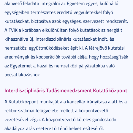
alapvető feladata integrálni az Egyetem egyes, különálló
egységeiben természetes eredetű vegyületekkel folyó
kutatásokat, biztosítva azok egységes, szervezett rendszerét.
A TVIK a korábban elkülönülten folyó kutatások szinergiáit
kihasználva új, interdiszciplináris kutatásokat indít, és
nemzetközi együttműködéseket épít ki. A létrejövő kutatási
eredmények és kooperációk további célja, hogy hozzásegítsék
az Egyetemet a hazai és nemzetközi pályázatokba való
becsatlakozáshoz.
Interdiszciplináris Tudásmenedzsment Kutatóközpont
A Kutatóközpont munkáját a a kancellár irányítása alatt és a
rektor szakmai felügyelete mellett a központvezető
vezetésével végzi. A központvezető köteles gondoskodni
akadályoztatás esetére történő helyettesítéséről.