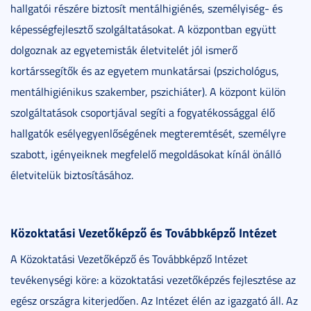
hallgatói részére biztosít mentálhigiénés, személyiség- és
képességfejlesztő szolgáltatásokat. A központban együtt
dolgoznak az egyetemisták életvitelét jól ismerő
kortárssegítők és az egyetem munkatársai (pszichológus,
mentálhigiénikus szakember, pszichiáter). A központ külön
szolgáltatások csoportjával segíti a fogyatékossággal élő
hallgatók esélyegyenlőségének megteremtését, személyre
szabott, igényeiknek megfelelő megoldásokat kínál önálló
életvitelük biztosításához.
Közoktatási Vezetőképző és Továbbképző Intézet
A Közoktatási Vezetőképző és Továbbképző Intézet
tevékenységi köre: a közoktatási vezetőképzés fejlesztése az
egész országra kiterjedően. Az Intézet élén az igazgató áll. Az