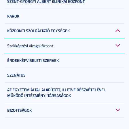
SZENT-GYÖRGYI ALBERT KLINIKAI KÖZPONT
KAROK
KÖZPONTI SZOLGÁLTATÓ EGYSÉGEK
Szakképzési Vizsgaközpont
ÉRDEKKÉPVISELETI SZERVEK
SZENÁTUS
AZ EGYETEM ÁLTAL ALAPÍTOTT, ILLETVE RÉSZVÉTELÉVEL
MŰKÖDŐ INTÉZMÉNYI TÁRSASÁGOK
BIZOTTSÁGOK