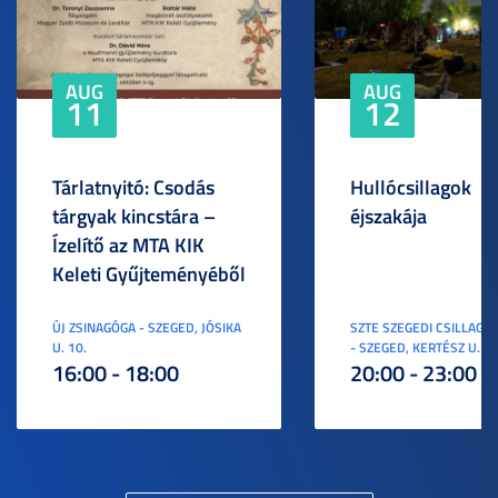
AUG
AUG
11
12
Tárlatnyitó: Csodás
Hullócsillagok
tárgyak kincstára –
éjszakája
Ízelítő az MTA KIK
Keleti Gyűjteményéből
ÚJ ZSINAGÓGA - SZEGED, JÓSIKA
SZTE SZEGEDI CSILLAGV
U. 10.
- SZEGED, KERTÉSZ U. 3.
16:00 - 18:00
20:00 - 23:00