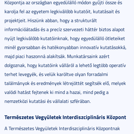
Központja az országban egyedülálló módon gyűjti össze és
karolja fel az egyetem legkiválóbb kutatóit, kutatásait és
projektjeit. Hiszünk abban, hogy a strukturált
információátadás és a precíz szervezeti háttér biztos alapot
nyújt legkiválóbb kutatóinknak, hogy egyedülálló ötleteiket
minél gyorsabban és hatékonyabban innovatív kutatásokká,
majd piaci haszonná alakítsák. Munkatársaink azért
dolgoznak, hogy kutatóink válláról a lehető legtöbb operatív
terhet levegyék, és velük karöltve olyan forradalmi
találmányok és eredmények létrejöttét segítsék elő, melyek
valódi hatást fejtenek ki mind a hazai, mind pedig a
nemzetközi kutatási és vállalati szférában.
Természetes Vegyületek Interdiszciplináris Központ
A Természetes Vegyületek Interdiszciplináris Központnak