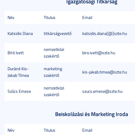
Igazgatósági Titkárság
Név
Titulus
Email
Katsidis Diana
titkárságvezető
katsidis.diana[@]szte.hu
nemzetközi
Bíró Ivett
biro.ivett@szte.hu
szakértő
Duráné Kis-
marketing
kis-jakab.timea@szte.hu
Jakab Tímea
szakértő
nemzetközi
Szűcs Emese
szucs.emese@szte.hu
szakértő
Beiskolázási és Marketing Iroda
Név
Titulus
Email