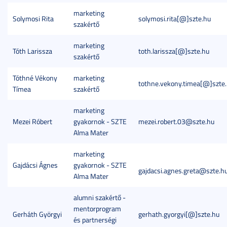
marketing
Solymosi Rita
solymosi.rita[@]szte.hu
szakértő
marketing
Tóth Larissza
toth.larissza[@]szte.hu
szakértő
Tóthné Vékony
marketing
tothne.vekony.timea[@]szte
Tímea
szakértő
marketing
Mezei Róbert
gyakornok - SZTE
mezei.robert.03@szte.hu
Alma Mater
marketing
Gajdácsi Ágnes
gyakornok - SZTE
gajdacsi.agnes.greta@szte.h
Alma Mater
alumni szakértő -
mentorprogram
Gerháth Györgyi
gerhath.gyorgyi[@]szte.hu
és partnerségi