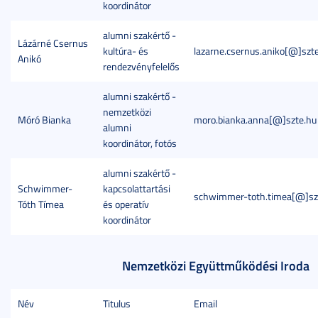
koordinátor
alumni szakértő -
Lázárné Csernus
kultúra- és
lazarne.csernus.aniko[@]szt
Anikó
rendezvényfelelős
alumni szakértő -
nemzetközi
Móró Bianka
moro.bianka.anna[@]szte.hu
alumni
koordinátor, fotós
alumni szakértő -
Schwimmer-
kapcsolattartási
schwimmer-toth.timea[@]sz
Tóth Tímea
és operatív
koordinátor
Nemzetközi Együttműködési Iroda
Név
Titulus
Email