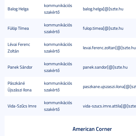
kommunikációs
Balog Helga
balog.helga[@]szte.hu
szakértő
kommunikációs
Fülöp Tímea
fulop.timea[@]szte.hu
szakértő
Lévai Ferenc
kommunikációs
levai.ferenc.zoltan[@]szte.hu
Zoltán
szakértő
kommunikációs
Panek Sándor
panek.sandor[@]szte.hu
szakértő
Pászkáné
kommunikációs
paszkane.ujszaszi.ilona[@]sz
Újszászi Ilona
szakértő
kommunikációs
Vida-Szűcs Imre
vida-szucs.imre.attila[@]szte
szakértő
American Corner