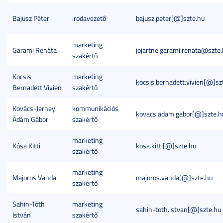
Bajusz Péter
irodavezető
bajusz.peter[@]szte.hu
marketing
Garami Renáta
jojartne.garami.renata@szte
szakértő
Kocsis
marketing
kocsis.bernadett.vivien[@]sz
Bernadett Vivien
szakértő
Kovács-Jerney
kommunikációs
kovacs.adam.gabor[@]szte.h
Ádám Gábor
szakértő
marketing
Kósa Kitti
kosa.kitti[@]szte.hu
szakértő
marketing
Majoros Vanda
majoros.vanda[@]szte.hu
szakértő
Sahin-Tóth
marketing
sahin-toth.istvan[@]szte.hu
István
szakértő