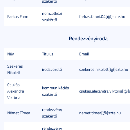
szakértő
nemzetközi
Farkas Fanni
farkas.fanni.04[@]szte.hu
szakértő
Rendezvényiroda
Név
Titulus
Email
Szekeres
irodavezető
szekeres.nikolett[@]szte.hu
Nikolett
Csukás
kommunikációs
Alexandra
csukas.alexandra.viktoria[@]
szakértő
Viktória
rendezvény
Német Tímea
nemet.timea[@]szte.hu
szakértő
rendezvény