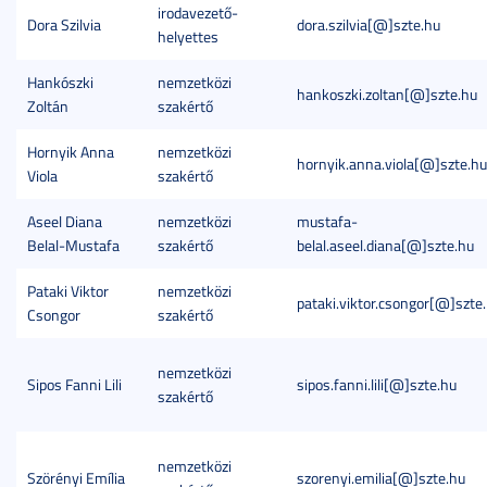
irodavezető-
Dora Szilvia
dora.szilvia[@]szte.hu
helyettes
Hankószki
nemzetközi
hankoszki.zoltan[@]szte.hu
Zoltán
szakértő
Hornyik Anna
nemzetközi
hornyik.anna.viola[@]szte.hu
Viola
szakértő
Aseel Diana
nemzetközi
mustafa-
Belal-Mustafa
szakértő
belal.aseel.diana[@]szte.hu
Pataki Viktor
nemzetközi
pataki.viktor.csongor[@]szte
Csongor
szakértő
nemzetközi
Sipos Fanni Lili
sipos.fanni.lili[@]szte.hu
szakértő
nemzetközi
Szörényi Emília
szorenyi.emilia[@]szte.hu