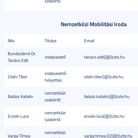
szakértő
Nemzetközi Mobilitási Iroda
Név
Titulus
Email
Bundzsákné Dr.
irodavezető
tanacs.edit[@]szte.hu
Tanács Edit
irodavezető-
Zilahi Tibor
zilahi.tibor[@]szte.hu
helyettes
nemzetközi
Balázs Katalin
balazs.katalin[@]szte.hu
szakértő
nemzetközi
Ecseki Luca
ecseki.luca[@]szte.hu
szakértő
nemzetközi
Varga Tímea
varga.timea.02[@]szte.hu