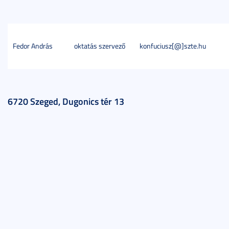
Fedor András
oktatás szervező
konfuciusz[@]szte.hu
6720 Szeged, Dugonics tér 13