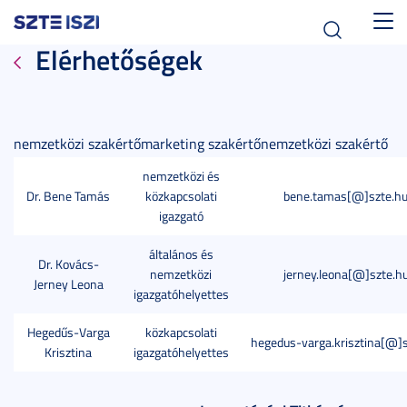
Toggl
Elérhetőségek
navig
nemzetközi szakértőmarketing szakértőnemzetközi szakértő
nemzetközi és
Dr. Bene Tamás
közkapcsolati
bene.tamas[@]szte.h
igazgató
általános és
Dr. Kovács-
nemzetközi
jerney.leona[@]szte.h
Jerney Leona
igazgatóhelyettes
Hegedűs-Varga
közkapcsolati
hegedus-varga.krisztina[@]s
Krisztina
igazgatóhelyettes