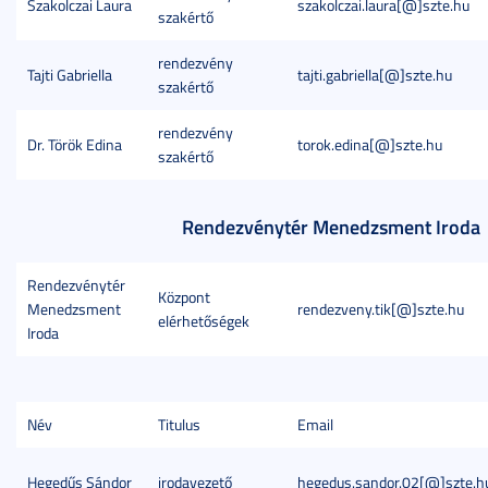
Szakolczai Laura
szakolczai.laura[@]szte.hu
szakértő
rendezvény
Tajti Gabriella
tajti.gabriella[@]szte.hu
szakértő
rendezvény
Dr. Török Edina
torok.edina[@]szte.hu
szakértő
Rendezvénytér Menedzsment Iroda
Rendezvénytér
Központ
Menedzsment
rendezveny.tik[@]szte.hu
elérhetőségek
Iroda
Név
Titulus
Email
Hegedűs Sándor
irodavezető
hegedus.sandor.02[@]szte.h