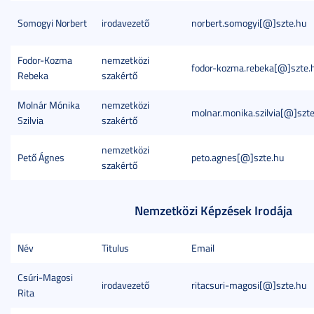
Somogyi Norbert
irodavezető
norbert.somogyi[@]szte.hu
Fodor-Kozma
nemzetközi
fodor-kozma.rebeka[@]szte.
Rebeka
szakértő
Molnár Mónika
nemzetközi
molnar.monika.szilvia[@]szt
Szilvia
szakértő
nemzetközi
Pető Ágnes
peto.agnes[@]szte.hu
szakértő
Nemzetközi Képzések Irodája
Név
Titulus
Email
Csúri-Magosi
irodavezető
ritacsuri-magosi[@]szte.hu
Rita