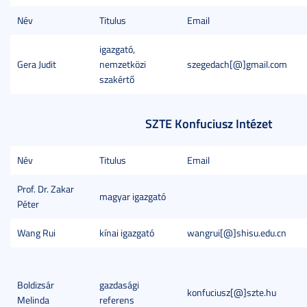
Név
Titulus
Email
igazgató,
Gera Judit
nemzetközi
szegedach[@]gmail.com
szakértő
SZTE Konfuciusz Intézet
Név
Titulus
Email
Prof. Dr. Zakar
magyar igazgató
Péter
Wang Rui
kínai igazgató
wangrui[@]shisu.edu.cn
Boldizsár
gazdasági
konfuciusz[@]szte.hu
Melinda
referens