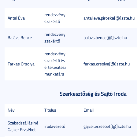
rendezvény
Antal Éva
antal.eva.piroska[@]szte.hu
szakértő
rendezvény
Balázs Bence
balazs.bence[@]szte.hu
szakértő
rendezvény
szakértő és
Farkas Orsolya
farkas.orsolya[@]szte.hu
értékesítési
munkatárs
Szerkesztőség és Sajtó Iroda
Név
Titulus
Email
Szabadszállásiné
irodavezető
gajzer.erzsebet[@]szte.hu
Gajzer Erzsébet