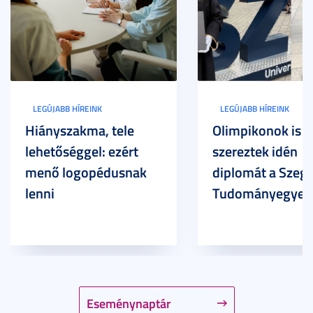
LEGÚJABB HÍREINK
LEGÚJABB HÍREINK
Hiányszakma, tele
Olimpikonok is
lehetőséggel: ezért
szereztek idén
menő logopédusnak
diplomát a Szege
lenni
Tudományegyet
Eseménynaptár