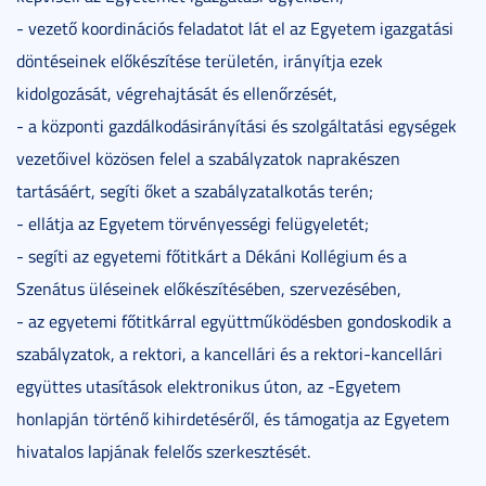
- vezető koordinációs feladatot lát el az Egyetem igazgatási
döntéseinek előkészítése területén, irányítja ezek
kidolgozását, végrehajtását és ellenőrzését,
- a központi gazdálkodásirányítási és szolgáltatási egységek
vezetőivel közösen felel a szabályzatok naprakészen
tartásáért, segíti őket a szabályzatalkotás terén;
- ellátja az Egyetem törvényességi felügyeletét;
- segíti az egyetemi főtitkárt a Dékáni Kollégium és a
Szenátus üléseinek előkészítésében, szervezésében,
- az egyetemi főtitkárral együttműködésben gondoskodik a
szabályzatok, a rektori, a kancellári és a rektori-kancellári
együttes utasítások elektronikus úton, az -Egyetem
honlapján történő kihirdetéséről, és támogatja az Egyetem
hivatalos lapjának felelős szerkesztését.