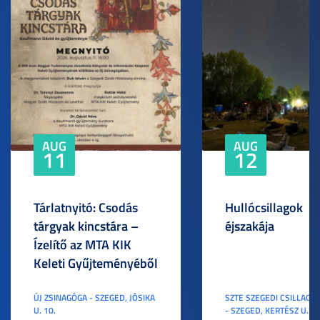
AUG
AUG
11
12
Tárlatnyitó: Csodás
Hullócsillagok
tárgyak kincstára –
éjszakája
Ízelítő az MTA KIK
Keleti Gyűjteményéből
ÚJ ZSINAGÓGA - SZEGED, JÓSIKA
SZTE SZEGEDI CSILLAGV
U. 10.
- SZEGED, KERTÉSZ U. 3.