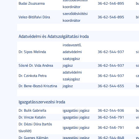
Budai Zsuzsanna
36-62-546-895
b
koordinátor
szerződéskötési
Velez-Bitófalvi Dóra
36-62-546-895
bi
koordinátor
Adatvédelmi és Adatszolgáltatási Iroda
irodavezető,
Dr. Sipos Melinda
adatvédelmi
36-62-544-937
s
szakjogász
Sósné Dr. Vida Andrea
jogász
36-62-544-937
s
adatvédelmi
Dr. Czinkota Petra
36-62-544-937
c
szakjogász
Dr. Bene-Bozsó Krisztina
jogász
36-62-544-655
b
Igazgatásszervezési Iroda
Dr. Bulik Gabriella
igazgatási jogász
36-62-544-936
bu
Dr. Vincze Katalin
igazgatási jogász
36-62-546-791
v
Dr. Dézsi Dóra (tartós
igazgatási jogász
36-62-546-791
d
távollét)
Dr. Gyenes Kálmán
igazgatási jogász
36-62-544-848
g