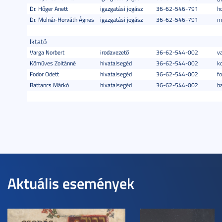
Dr. Hőger Anett
igazgatási jogász
36-62-546-791
h
Dr. Molnár-Horváth Ágnes
igazgatási jogász
36-62-546-791
m
Iktató
Varga Norbert
irodavezető
36-62-544-002
v
Kőműves Zoltánné
hivatalsegéd
36-62-544-002
k
Fodor Odett
hivatalsegéd
36-62-544-002
f
Battancs Márkó
hivatalsegéd
36-62-544-002
b
Aktuális események