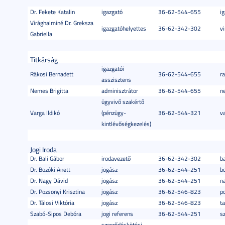
Dr. Fekete Katalin
igazgató
36-62-544-655
i
Virághalminé Dr. Greksza
igazgatóhelyettes
36-62-342-302
v
Gabriella
Titkárság
igazgatói
Rákosi Bernadett
36-62-544-655
r
asszisztens
Nemes Brigitta
adminisztrátor
36-62-544-655
n
ügyvivő szakértő
Varga Ildikó
(pénzügy-
36-62-544-321
v
kintlévőségkezelés)
Jogi Iroda
Dr. Bali Gábor
irodavezető
36-62-342-302
b
Dr. Bozóki Anett
jogász
36-62-544-251
b
Dr. Nagy Dávid
jogász
36-62-544-251
n
Dr. Pozsonyi Krisztina
jogász
36-62-546-823
p
Dr. Tálosi Viktória
jogász
36-62-546-823
ta
Szabó-Sipos Debóra
jogi referens
36-62-544-251
s
szerződéskötési