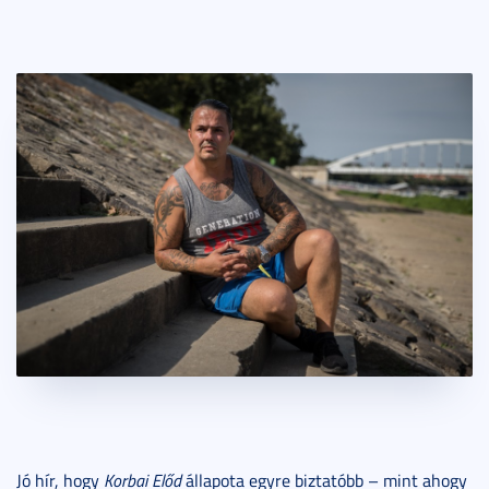
Jó hír, hogy
Korbai Előd
állapota egyre biztatóbb – mint ahogy