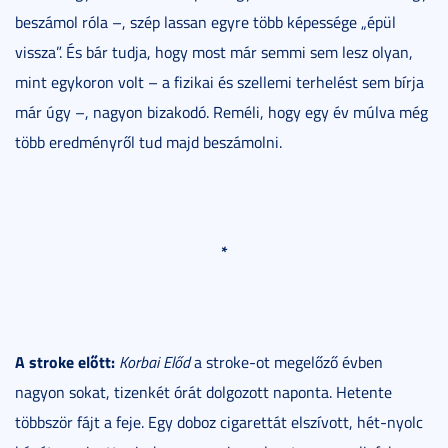
beszámol róla –, szép lassan egyre több képessége „épül
vissza”. És bár tudja, hogy most már semmi sem lesz olyan,
mint egykoron volt – a fizikai és szellemi terhelést sem bírja
már úgy –, nagyon bizakodó. Reméli, hogy egy év múlva még
több eredményről tud majd beszámolni.
*
A stroke előtt:
Korbai Előd
a stroke-ot megelőző évben
nagyon sokat, tizenkét órát dolgozott naponta. Hetente
többször fájt a feje. Egy doboz cigarettát elszívott, hét-nyolc