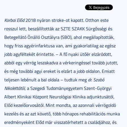
Korbai Előd
2018 nyáron stroke-ot kapott. Otthon este
rosszul lett, beszállították az SZTE SZAKK Sürgősségi és
Betegellátó Önálló Osztályra (SBO), ahol megállapították,
hogy friss agyérinfarktusa van, ami gyakorlatilag az egész
jobb agyféltekét érintette. – A fő nyaki ütőér elzáródott,
abból egy vérrög leszakadva a vérkeringéssel tovább jutott,
és még további agyi ereket is elzárt a jobb oldalon. Emiatt
teljesen lebénult a bal oldala – tudtuk meg
dr. Szabó
Nikolettától
, a Szegedi Tudományegyetem Szent-Györgyi
Albert Klinikai Központ Neurológiai Klinika adjunktusától,
Előd kezelőorvosától. Mint mondta, az azonnali vérrögoldó
kezelés és az azt követő, több hónapos rehabilitációs munka
eredményeként Előd már visszatérhetett a családjához, és