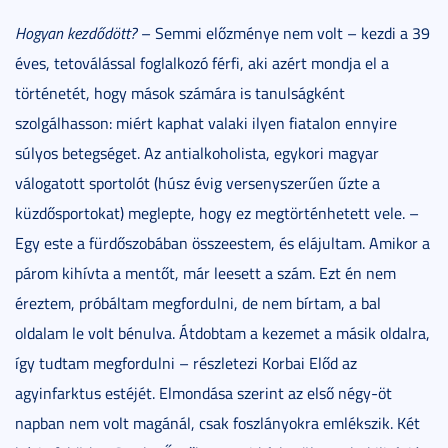
Hogyan kezdődött?
– Semmi előzménye nem volt – kezdi a 39
éves, tetoválással foglalkozó férfi, aki azért mondja el a
történetét, hogy mások számára is tanulságként
szolgálhasson: miért kaphat valaki ilyen fiatalon ennyire
súlyos betegséget. Az antialkoholista, egykori magyar
válogatott sportolót (húsz évig versenyszerűen űzte a
küzdősportokat) meglepte, hogy ez megtörténhetett vele. –
Egy este a fürdőszobában összeestem, és elájultam. Amikor a
párom kihívta a mentőt, már leesett a szám. Ezt én nem
éreztem, próbáltam megfordulni, de nem bírtam, a bal
oldalam le volt bénulva. Átdobtam a kezemet a másik oldalra,
így tudtam megfordulni – részletezi Korbai Előd az
agyinfarktus estéjét. Elmondása szerint az első négy-öt
napban nem volt magánál, csak foszlányokra emlékszik. Két