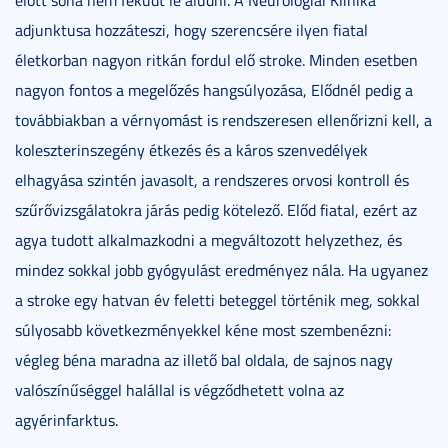
adjunktusa hozzáteszi, hogy szerencsére ilyen fiatal
életkorban nagyon ritkán fordul elő stroke. Minden esetben
nagyon fontos a megelőzés hangsúlyozása, Elődnél pedig a
továbbiakban a vérnyomást is rendszeresen ellenőrizni kell, a
koleszterinszegény étkezés és a káros szenvedélyek
elhagyása szintén javasolt, a rendszeres orvosi kontroll és
szűrővizsgálatokra járás pedig kötelező. Előd fiatal, ezért az
agya tudott alkalmazkodni a megváltozott helyzethez, és
mindez sokkal jobb gyógyulást eredményez nála. Ha ugyanez
a stroke egy hatvan év feletti beteggel történik meg, sokkal
súlyosabb következményekkel kéne most szembenézni:
végleg béna maradna az illető bal oldala, de sajnos nagy
valószínűséggel halállal is végződhetett volna az
agyérinfarktus.