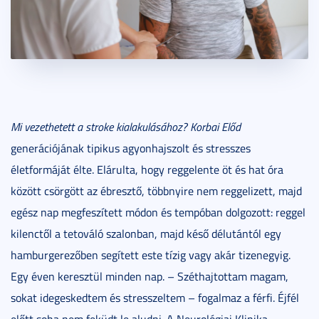
Mi vezethetett a stroke kialakulásához? Korbai Előd
generációjának tipikus agyonhajszolt és stresszes
életformáját élte. Elárulta, hogy reggelente öt és hat óra
között csörgött az ébresztő, többnyire nem reggelizett, majd
egész nap megfeszített módon és tempóban dolgozott: reggel
kilenctől a tetováló szalonban, majd késő délutántól egy
hamburgerezőben segített este tízig vagy akár tizenegyig.
Egy éven keresztül minden nap. – Széthajtottam magam,
sokat idegeskedtem és stresszeltem – fogalmaz a férfi. Éjfél
előtt soha nem feküdt le aludni. A Neurológiai Klinika