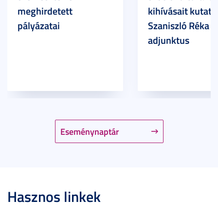
meghirdetett
kihívásait kutatja
pályázatai
Szaniszló Réka Br
adjunktus
Eseménynaptár
Hasznos linkek