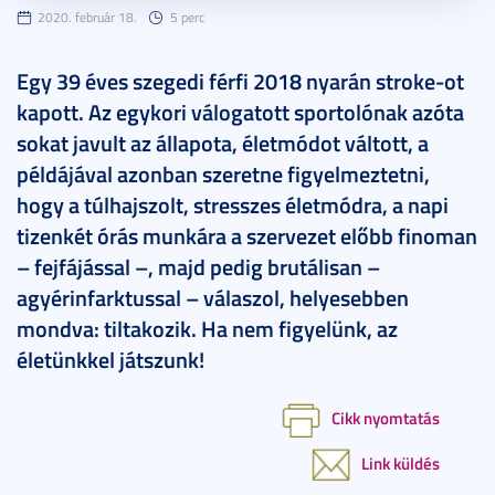
2020. február 18.
5 perc
Egy 39 éves szegedi férfi 2018 nyarán stroke-ot
kapott. Az egykori válogatott sportolónak azóta
sokat javult az állapota, életmódot váltott, a
példájával azonban szeretne figyelmeztetni,
hogy a túlhajszolt, stresszes életmódra, a napi
tizenkét órás munkára a szervezet előbb finoman
– fejfájással –, majd pedig brutálisan –
agyérinfarktussal – válaszol, helyesebben
mondva: tiltakozik. Ha nem figyelünk, az
életünkkel játszunk!
Cikk nyomtatás
Link küldés