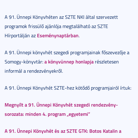
A 91. Ünnepi Könyvhéten az SZTE NKI által szervezett
programok frissülő ajánlója megtalálható az SZTE
Eseménynaptárban
Hírportálján az
.
A 91. Ünnepi könyvhét szegedi programjainak főszevezője a
a könyvünnep honlapja
Somogy-könyvtár:
részletesen
informál a rendezvényekről.
A 91. Ünnepi Könyvhét SZTE-hez kötődő programjairól írtuk:
Megnyílt a 91. Ünnepi Könyvhét szegedi rendezvény-
sorozata: minden 4. program „egyetemi”
A 91. Ünnepi Könyvhét és az SZTE GTK: Botos Katalin a