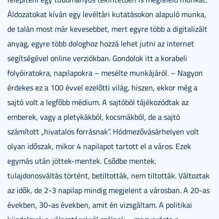
Áldozatokat kíván egy levéltári kutatásokon alapuló munka,
de talán most már kevesebbet, mert egyre több a digitalizált
anyag, egyre több dologhoz hozzá lehet jutni az internet
segítségével online verziókban. Gondolok itt a korabeli
folyóiratokra, napilapokra – mesélte munkájáról. – Nagyon
érdekes ez a 100 évvel ezelőtti világ, hiszen, ekkor még a
sajtó volt a legfőbb médium. A sajtóból tájékozódtak az
emberek, vagy a pletykákból, kocsmákból, de a sajtó
számított „hivatalos forrásnak”. Hódmezővásárhelyen volt
olyan időszak, mikor 4 napilapot tartott el a város. Ezek
egymás után jöttek-mentek. Csődbe mentek,
tulajdonosváltás történt, betiltották, nem tiltották. Változtak
az idők, de 2-3 napilap mindig megjelent a városban. A 20-as
években, 30-as években, amit én vizsgáltam. A politikai