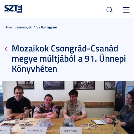
Toggl
navig
Hírek, Események
SZTEmagazin
Mozaikok Csongrád-Csanád
megye múltjából a 91. Ünnepi
Könyvhéten