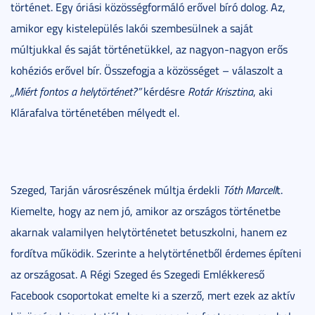
történet. Egy óriási közösségformáló erővel bíró dolog. Az,
amikor egy kistelepülés lakói szembesülnek a saját
múltjukkal és saját történetükkel, az nagyon-nagyon erős
kohéziós erővel bír. Összefogja a közösséget – válaszolt a
„Miért fontos a helytörténet?”
kérdésre
Rotár Krisztina
, aki
Klárafalva történetében mélyedt el.
Szeged, Tarján városrészének múltja érdekli
Tóth Marcell
t.
Kiemelte, hogy az nem jó, amikor az országos történetbe
akarnak valamilyen helytörténetet betuszkolni, hanem ez
fordítva működik. Szerinte a helytörténetből érdemes építeni
az országosat. A Régi Szeged és Szegedi Emlékkereső
Facebook csoportokat emelte ki a szerző, mert ezek az aktív