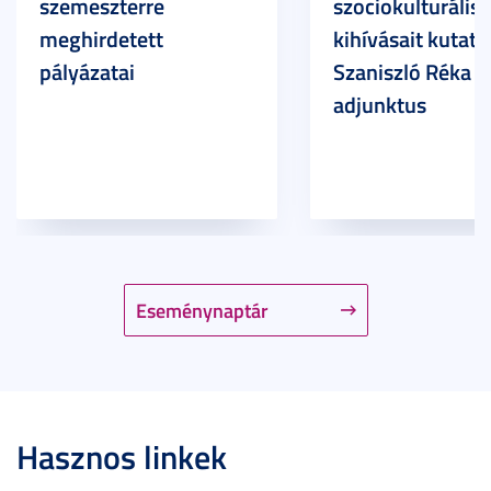
szemeszterre
szociokulturális
meghirdetett
kihívásait kutatja
pályázatai
Szaniszló Réka Br
adjunktus
Eseménynaptár
Hasznos linkek