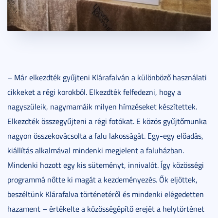
– Már elkezdték gyűjteni Klárafalván a különböző használati
cikkeket a régi korokból. Elkezdték felfedezni, hogy a
nagyszüleik, nagymamáik milyen hímzéseket készítettek.
Elkezdték összegyűjteni a régi fotókat. E közös gyűjtőmunka
nagyon összekovácsolta a falu lakosságát. Egy-egy előadás,
kiállítás alkalmával mindenki megjelent a faluházban.
Mindenki hozott egy kis süteményt, innivalót. Így közösségi
programmá nőtte ki magát a kezdeményezés. Ők eljöttek,
beszéltünk Klárafalva történetéről és mindenki elégedetten
hazament – értékelte a közösségépítő erejét a helytörténet