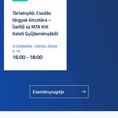
Tárlatnyitó: Csodás
tárgyak kincstára –
Ízelítő az MTA KIK
Keleti Gyűjteményéből
ÚJ ZSINAGÓGA - SZEGED, JÓSIKA
U. 10.
16:00 - 18:00
Eseménynaptár