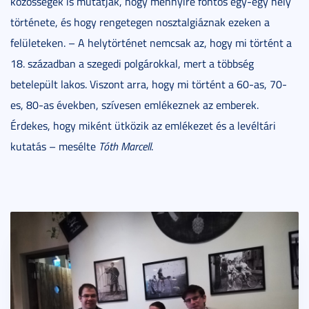
közösségek is mutatják, hogy mennyire fontos egy-egy hely
története, és hogy rengetegen nosztalgiáznak ezeken a
felületeken. – A helytörténet nemcsak az, hogy mi történt a
18. században a szegedi polgárokkal, mert a többség
betelepült lakos. Viszont arra, hogy mi történt a 60-as, 70-
es, 80-as években, szívesen emlékeznek az emberek.
Érdekes, hogy miként ütközik az emlékezet és a levéltári
kutatás – mesélte
Tóth Marcell
.