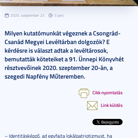
2020. szeptember 23.
5 perc
Milyen kutatómunkát végeznek a Csongrád-
Csanád Megyei Levéltárban dolgozók? E
kérdésre is választ adtak a levéltárosok,
bemutatták köteteiket a 91. Ünnepi Könyvhét
résztvevőinek 2020. szeptember 20-án, a
szegedi Napfény Műteremben.
Cikk nyomtatás
Link küldés
– Identitásképző, ad egyfajta lokálpatriotizmust, ha