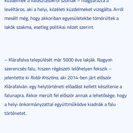
küzdelmek a választásokról szólnak – magyarázta a
levéltáros, aki a helyi, közéleti küzdelmeket vizsgálta. Arról
mesélt még, hogy akkoriban egyesületekbe tömörültek a
lakók szakma, esetleg politikai nézet szerint.
– Klárafalva települését már 5000 éve lakják. Nagyon
szerencsés falu, hiszen régészeti lelőhelyen fekszik –
jelentette ki
Rotár Krisztina
, aki 2014-ben járt először
Klárafalván: egy helytörténeti előadást kellett készítenie a
falunapra. Akkor merült fel először annak a lehetősége, hogy
a helyi önkormányzattal együttműködve kiadnák a falu
történetet.