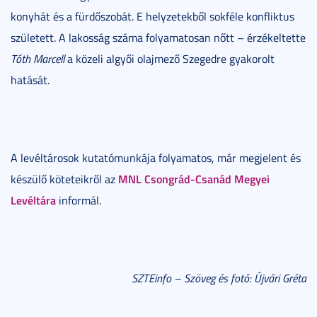
konyhát és a fürdőszobát. E helyzetekből sokféle konfliktus
született. A lakosság száma folyamatosan nőtt – érzékeltette
Tóth Marcell
a közeli algyői olajmező Szegedre gyakorolt
hatását.
A levéltárosok kutatómunkája folyamatos, már megjelent és
MNL Csongrád-Csanád Megyei
készülő köteteikről az
Levéltára
informál.
SZTEinfo – Szöveg és fotó: Újvári Gréta