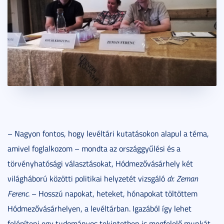
– Nagyon fontos, hogy levéltári kutatásokon alapul a téma,
amivel foglalkozom – mondta az országgyűlési és a
törvényhatósági választásokat, Hódmezővásárhely két
világháború közötti politikai helyzetét vizsgáló
dr. Zeman
Ferenc
. – Hosszú napokat, heteket, hónapokat töltöttem
Hódmezővásárhelyen, a levéltárban. Igazából így lehet
felépíteni egy tudományos tekintetben is megfelelő munkát.