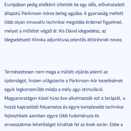
Európában pedig elsőként ültették be egy idős, előrehaladott
állapotú Parkinson-kóros beteg agyába. A gyorsaság mellett
több olyan innovatív technikai megoldás érdemel figyelmet,
melyet a műtétet végző dr. Kis Dávid idegsebész, az
Idegsebészeti Klinika adjunktusa jelentős áttörésnek nevez.
Természetesen nem maga a műtéti eljárás jelenti az
újdonságot, hiszen világszerte a Parkinson-kór kezelésének
egyik legkorszerűbb módja a mély agyi stimuláció.
Magyarországon közel húsz éve alkalmazzák ezt a terápiát, a
hozzá kapcsolódó folyamatos és egyre komplexebb technikai
fejlesztések azonban egyre több tudományos és
orvosszakmai lehetőséget kínáltak fel az évek során. Ebbe a