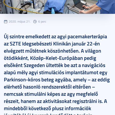
2020. május 21.
6 perc
Új szintre emelkedett az agyi pacemakerterápia
az SZTE Idegsebészeti Klinikán január 22-én
elvégzett műtétnek köszönhetően. A világon
ötödikként, Közép-Kelet-Európában pedig
elsőként Szegeden ültették be azt a navigációs
alapú mély agyi stimulációs implantátumot egy
Parkinson-kóros beteg agyába, amely – az eddig
elérhető hasonló rendszerektől eltérően –
nemcsak stimulálni képes az agy megfelelő
részeit, hanem az aktivitásokat regisztrálni is. A
mindebből következő plusz információk