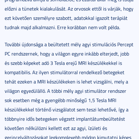
előzni a tünetek kialakulását. Az orvosok ettől is várják, hogy
ezt követően személyre szabott, adatokkal igazolt terápiát
tudnak majd alkalmazni. Erre korábban nem volt példa.
További újdonsága a beültetett mély agyi stimulációs Percept
PC rendszernek, hogy a világon egyre inkább elterjedt, jobb
és szebb képeket adó 3 Tesla erejű MRI készülékekkel is
kompatibilis. Az ilyen stimulátorral rendelkező betegeket
tehát ezeken a MRI készülékeken is lehet vizsgálni, mely a
világon egyedülálló. A többi mély agyi stimulátor rendszer
sok esetben még a gyengébb minőségű 1,5 Tesla MRI
készülékekkel történő vizsgálatot sem teszi lehetővé, így a
többnyire idős betegeken végzett implantátumbeültetést
követően nélkülözni kellett ezt az agyi, ízületi és
gerincelváltozásokat legkomplexebb módon kimutatni képes