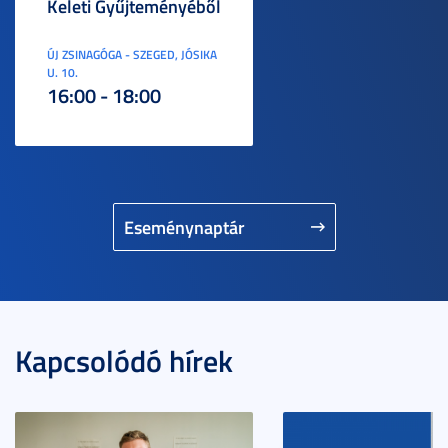
Keleti Gyűjteményéből
ÚJ ZSINAGÓGA - SZEGED, JÓSIKA
U. 10.
16:00 - 18:00
Eseménynaptár
Kapcsolódó hírek