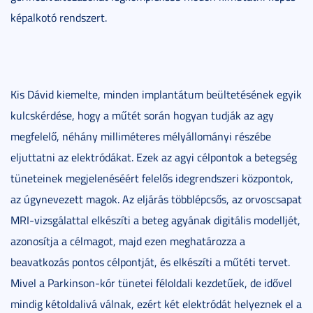
képalkotó rendszert.
Kis Dávid kiemelte, minden implantátum beültetésének egyik
kulcskérdése, hogy a műtét során hogyan tudják az agy
megfelelő, néhány milliméteres mélyállományi részébe
eljuttatni az elektródákat. Ezek az agyi célpontok a betegség
tüneteinek megjelenéséért felelős idegrendszeri központok,
az úgynevezett magok. Az eljárás többlépcsős, az orvoscsapat
MRI-vizsgálattal elkészíti a beteg agyának digitális modelljét,
azonosítja a célmagot, majd ezen meghatározza a
beavatkozás pontos célpontját, és elkészíti a műtéti tervet.
Mivel a Parkinson-kór tünetei féloldali kezdetűek, de idővel
mindig kétoldalivá válnak, ezért két elektródát helyeznek el a