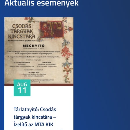
Aktuális események
AUG
11
Tárlatnyitó: Csodás
tárgyak kincstára –
Ízelítő az MTA KIK