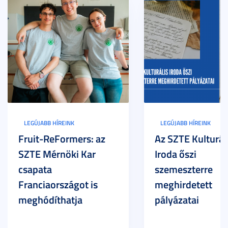
LEGÚJABB HÍREINK
LEGÚJABB HÍREINK
Fruit-ReFormers: az
Az SZTE Kulturál
SZTE Mérnöki Kar
Iroda őszi
csapata
szemeszterre
Franciaországot is
meghirdetett
meghódíthatja
pályázatai