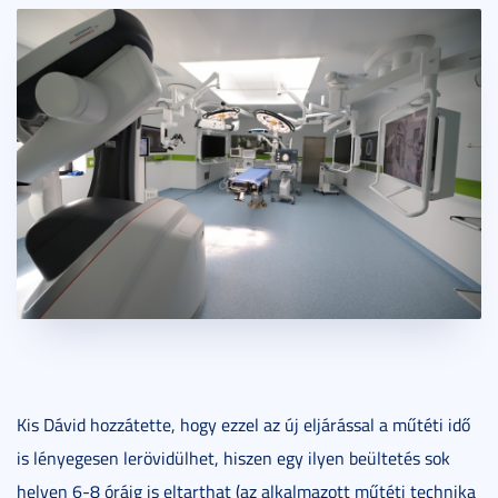
Kis Dávid hozzátette, hogy ezzel az új eljárással a műtéti idő
is lényegesen lerövidülhet, hiszen egy ilyen beültetés sok
helyen 6-8 óráig is eltarthat (az alkalmazott műtéti technika