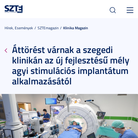
Toggl
navig
Hírek, Események
SZTEmagazin
Klinika Magazin
Áttörést várnak a szegedi
klinikán az új fejlesztésű mély
agyi stimulációs implantátum
alkalmazásától