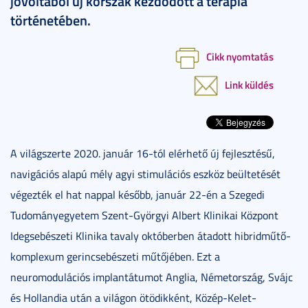
jóvoltából új korszak kezdődött a terápia
történetében.
Cikk nyomtatás
Link küldés
A világszerte 2020. január 16-tól elérhető új fejlesztésű,
navigációs alapú mély agyi stimulációs eszköz beültetését
végezték el hat nappal később, január 22-én a Szegedi
Tudományegyetem Szent-Györgyi Albert Klinikai Központ
Idegsebészeti Klinika tavaly októberben átadott hibridműtő-
komplexum gerincsebészeti műtőjében. Ezt a
neuromodulációs implantátumot Anglia, Németország, Svájc
és Hollandia után a világon ötödikként, Közép-Kelet-