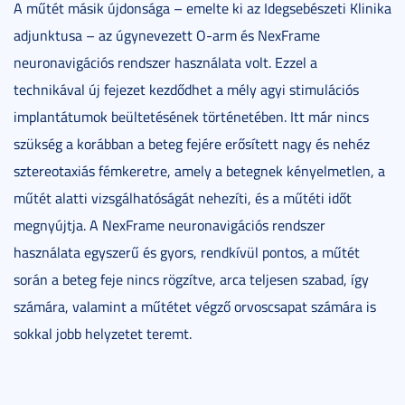
A műtét másik újdonsága – emelte ki az Idegsebészeti Klinika
adjunktusa – az úgynevezett O-arm és NexFrame
neuronavigációs rendszer használata volt. Ezzel a
technikával új fejezet kezdődhet a mély agyi stimulációs
implantátumok beültetésének történetében. Itt már nincs
szükség a korábban a beteg fejére erősített nagy és nehéz
sztereotaxiás fémkeretre, amely a betegnek kényelmetlen, a
műtét alatti vizsgálhatóságát nehezíti, és a műtéti időt
megnyújtja. A NexFrame neuronavigációs rendszer
használata egyszerű és gyors, rendkívül pontos, a műtét
során a beteg feje nincs rögzítve, arca teljesen szabad, így
számára, valamint a műtétet végző orvoscsapat számára is
sokkal jobb helyzetet teremt.