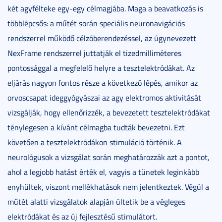
két agyfélteke egy-egy célmagjába. Maga a beavatkozás is
többlépcsős: a műtét során speciális neuronavigációs
rendszerrel működő célzóberendezéssel, az úgynevezett
NexFrame rendszerrel juttatják el tizedmilliméteres
pontossággal a megfelelő helyre a tesztelektródákat. Az
eljárás nagyon fontos része a következő lépés, amikor az
orvoscsapat ideggyógyászai az agy elektromos aktivitását
vizsgálják, hogy ellenőrizzék, a bevezetett tesztelektródákat
ténylegesen a kívánt célmagba tudták bevezetni. Ezt
követően a tesztelektródákon stimuláció történik. A
neurológusok a vizsgálat során meghatározzák azt a pontot,
ahol a legjobb hatást érték el, vagyis a tünetek leginkább
enyhültek, viszont mellékhatások nem jelentkeztek. Végül a
műtét alatti vizsgálatok alapján ültetik be a végleges
elektródákat és az új fejlesztésű stimulátort.