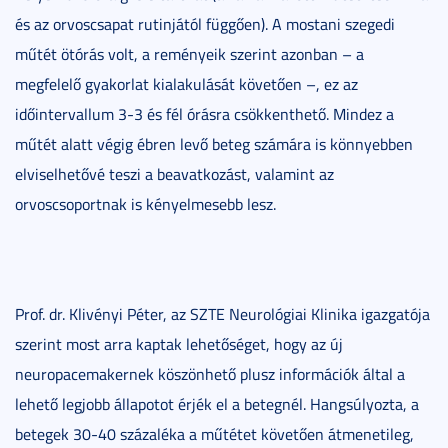
és az orvoscsapat rutinjától függően). A mostani szegedi
műtét ötórás volt, a reményeik szerint azonban – a
megfelelő gyakorlat kialakulását követően –, ez az
időintervallum 3-3 és fél órásra csökkenthető. Mindez a
műtét alatt végig ébren levő beteg számára is könnyebben
elviselhetővé teszi a beavatkozást, valamint az
orvoscsoportnak is kényelmesebb lesz.
Prof. dr. Klivényi Péter, az SZTE Neurológiai Klinika igazgatója
szerint most arra kaptak lehetőséget, hogy az új
neuropacemakernek köszönhető plusz információk által a
lehető legjobb állapotot érjék el a betegnél. Hangsúlyozta, a
betegek 30-40 százaléka a műtétet követően átmenetileg,