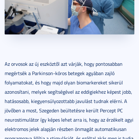
Az orvosok az új eszköztől azt várják, hogy pontosabban
megértsék a Parkinson-kóros betegek agyában zajló
folyamatokat, és hogy majd olyan biomarkereket sikerül
azonosítani, melyek segítségével az eddigiekhez képest jobb,
hatásosabb, kiegyensúlyozottabb javulást tudnak elérni. A
jövőben a most, Szegeden beültetésre került Percept PC
neurostimulátor így képes lehet arra is, hogy az érzékelt agyi
elektromos jelek alapján részben önmagát automatikusan
programozva állítja a stimulációt, és ezáltal akár meg is tudja