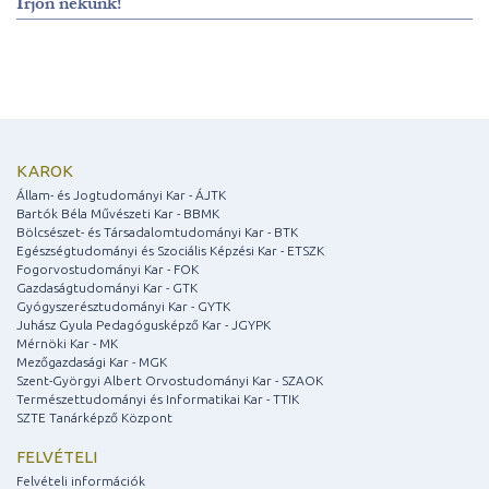
Írjon nekünk!
KAROK
Állam- és Jogtudományi Kar - ÁJTK
Bartók Béla Művészeti Kar - BBMK
Bölcsészet- és Társadalomtudományi Kar - BTK
Egészségtudományi és Szociális Képzési Kar - ETSZK
Fogorvostudományi Kar - FOK
Gazdaságtudományi Kar - GTK
Gyógyszerésztudományi Kar - GYTK
Juhász Gyula Pedagógusképző Kar - JGYPK
Mérnöki Kar - MK
Mezőgazdasági Kar - MGK
Szent-Györgyi Albert Orvostudományi Kar - SZAOK
Természettudományi és Informatikai Kar - TTIK
SZTE Tanárképző Központ
FELVÉTELI
Felvételi információk