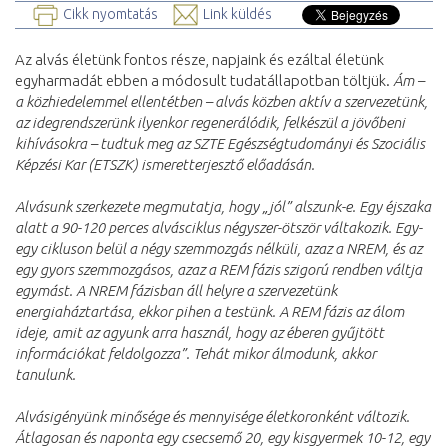
Cikk nyomtatás
Link küldés
Az alvás életünk fontos része, napjaink és ezáltal életünk
egyharmadát ebben a módosult tudatállapotban töltjük.
Ám –
a közhiedelemmel ellentétben – alvás közben aktív a szervezetünk,
az idegrendszerünk ilyenkor regenerálódik, felkészül a jövőbeni
kihívásokra – tudtuk meg az SZTE Egészségtudományi és Szociális
Képzési Kar (ETSZK) ismeretterjesztő előadásán.
Alvásunk szerkezete megmutatja, hogy „jól” alszunk-e. Egy éjszaka
alatt a 90-120 perces alvásciklus négyszer-ötször váltakozik. Egy-
egy cikluson belül a négy szemmozgás nélküli, azaz a NREM, és az
egy gyors szemmozgásos, azaz a REM fázis szigorú rendben váltja
egymást. A NREM fázisban áll helyre a szervezetünk
energiaháztartása, ekkor pihen a testünk. A REM fázis az álom
ideje, amit az agyunk arra használ, hogy az éberen gyűjtött
információkat feldolgozza”. Tehát mikor álmodunk, akkor
tanulunk.
Alvásigényünk minősége és mennyisége életkoronként változik.
Átlagosan és naponta egy csecsemő 20, egy kisgyermek 10-12, egy