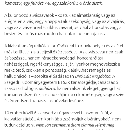
kamasz 9, egy felnőtt 7-8, egy szépkorú 5-6 órát alszik.
A különböző alvászavarok – köztük az álmatlanság vagy az
elégtelen alvás, vagy a nappali aluszékonyság, vagy az alvajárás,
vagy az alvás-ébrenlét ciklus zavarai, például a horkolás vagy a
bevizelés – más-más módon hatnak mindennapjainkra.
A kialvatlanság rizikófaktor. Csökkenti a munkahelyen és az élet
más területein is a teljesítőképességet. Az alvászavar nemcsak
ásítozással, hanem fáradékonysággal, koncentrálási
nehézséggel, ingerlékenységgel is jár, ilyenkor megnövekszik a
reakcióidő, csökken a pontosság, kialakulhat remegés és
hallucináció is – sorolta előadásában
Bíró Edit Magdolna
. A
Szegedi Tudományegyetem ETSZK tanársegédje, tanácsadó
szakpszichológus
aláhúzta:
ha nem alszunk eleget, gyengül az
immunrendszerünk, s ez hozzájárul a cukorbetegség vagy a szív-
és érrendszeri panaszaink növekedéséhez.
10 ember közül 6 szenved az úgynevezett inszomniától, a
kialvatlanságtól. Amikor hiába „számoljuk a bárányokat”, nem
tudunk elaludni.
Nem jön szememre álom címmel jelent meg