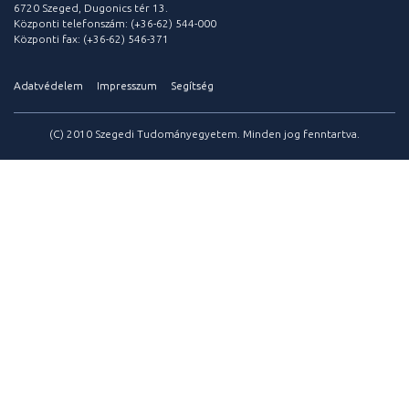
6720 Szeged, Dugonics tér 13.
Központi telefonszám: (+36-62) 544-000
Központi fax: (+36-62) 546-371
Adatvédelem
Impresszum
Segítség
(C) 2010 Szegedi Tudományegyetem. Minden jog fenntartva.