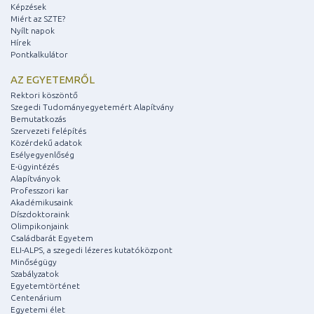
Képzések
Miért az SZTE?
Nyílt napok
Hírek
Pontkalkulátor
AZ EGYETEMRŐL
Rektori köszöntő
Szegedi Tudományegyetemért Alapítvány
Bemutatkozás
Szervezeti felépítés
Közérdekű adatok
Esélyegyenlőség
E-ügyintézés
Alapítványok
Professzori kar
Akadémikusaink
Díszdoktoraink
Olimpikonjaink
Családbarát Egyetem
ELI-ALPS, a szegedi lézeres kutatóközpont
Minőségügy
Szabályzatok
Egyetemtörténet
Centenárium
Egyetemi élet