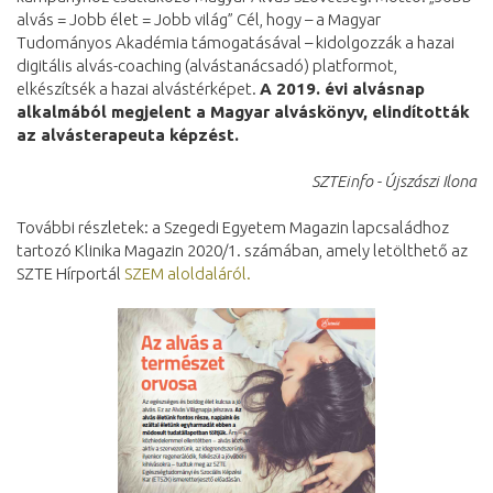
alvás = Jobb élet = Jobb világ” Cél, hogy – a Magyar
Tudományos Akadémia támogatásával – kidolgozzák a hazai
digitális alvás-coaching (alvástanácsadó) platformot,
elkészítsék a hazai alvástérképet.
A 2019. évi alvásnap
alkalmából megjelent a Magyar alváskönyv, elindították
az alvásterapeuta képzést.
SZTEinfo - Újszászi Ilona
További részletek: a Szegedi Egyetem Magazin lapcsaládhoz
tartozó Klinika Magazin 2020/1. számában, amely letölthető az
SZTE Hírportál
SZEM aloldaláról.