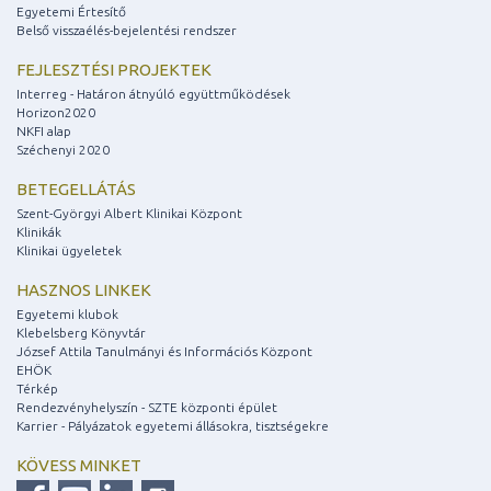
Egyetemi Értesítő
Belső visszaélés-bejelentési rendszer
FEJLESZTÉSI PROJEKTEK
Interreg - Határon átnyúló együttműködések
Horizon2020
NKFI alap
Széchenyi 2020
BETEGELLÁTÁS
Szent-Györgyi Albert Klinikai Központ
Klinikák
Klinikai ügyeletek
HASZNOS LINKEK
Egyetemi klubok
Klebelsberg Könyvtár
József Attila Tanulmányi és Információs Központ
EHÖK
Térkép
Rendezvényhelyszín - SZTE központi épület
Karrier - Pályázatok egyetemi állásokra, tisztségekre
KÖVESS MINKET