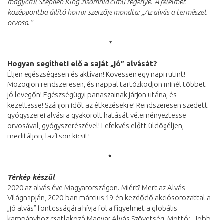
magyarul Stephen King Insomnia című regénye. A félelmet
középpontba állító horror szerzője mondta: „Az alvás a természet
orvosa.”
*
Hogyan segítheti elő a saját „jó” alvását?
Éljen egészségesen és aktívan! Kövessen egy napi rutint!
Mozogjon rendszeresen, és nappal tartózkodjon minél többet
jó levegőn! Egészségügyi panaszainak járjon utána, és
kezeltesse! Szánjon időt az étkezésekre! Rendszeresen szedett
gyógyszerei alvásra gyakorolt hatását véleményeztesse
orvosával, gyógyszerészével! Lefekvés előtt üldögéljen,
meditáljon, lazítson kicsit!
*
Térkép készül
2020 az alvás éve Magyarországon. Miért? Mert az Alvás
Világnapján, 2020-ban március 19-én kezdődő akciósorozattal a
„jó alvás” fontosságára hívja föl a figyelmet a globális
kampányhoz csatlakozó Magyar Alvás Szövetség. Mottó: „Jobb