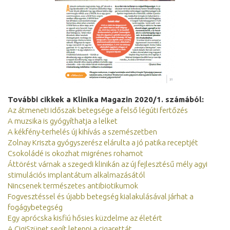
További cikkek a Klinika Magazin 2020/1. számából:
Az átmeneti időszak betegsége a felső légúti fertőzés
A muzsika is gyógyíthatja a lelket
A kékfény-terhelés új kihívás a szemészetben
Zolnay Kriszta gyógyszerész elárulta a jó patika receptjét
Csokoládé is okozhat migrénes rohamot
Áttörést várnak a szegedi klinikán az új fejlesztésű mély agyi
stimulációs implantátum alkalmazásától
Nincsenek természetes antibiotikumok
Fogvesztéssel és újabb betegség kialakulásával járhat a
fogágybetegség
Egy aprócska kisfiú hősies küzdelme az életért
A CigiSzünet segít letenni a cigarettát