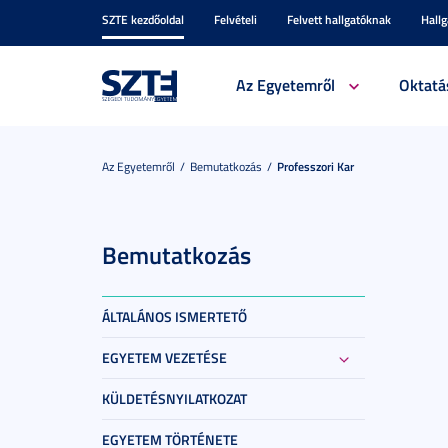
SZTE kezdőoldal
Felvételi
Felvett hallgatóknak
Hall
Az Egyetemről
Oktatá
Az Egyetemről
Bemutatkozás
Professzori Kar
Bemutatkozás
ÁLTALÁNOS ISMERTETŐ
EGYETEM VEZETÉSE
KÜLDETÉSNYILATKOZAT
EGYETEM TÖRTÉNETE