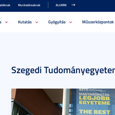
gatóknak
Munkatársaknak
ALUMNI
s
Kutatás
Gyógyítás
Műszerközpontok
Szegedi Tudományegyetem 