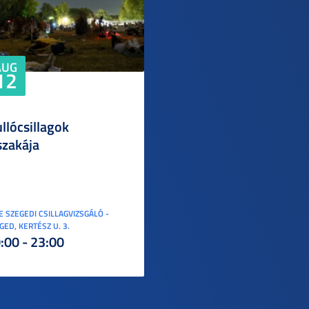
AUG
12
llócsillagok
szakája
E SZEGEDI CSILLAGVIZSGÁLÓ -
GED, KERTÉSZ U. 3.
:00 - 23:00