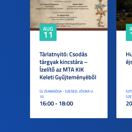
AUG
11
Tárlatnyitó: Csodás
Hu
tárgyak kincstára –
éj
Ízelítő az MTA KIK
Keleti Gyűjteményéből
ÚJ ZSINAGÓGA - SZEGED, JÓSIKA U.
SZT
10.
SZE
16:00 - 18:00
20