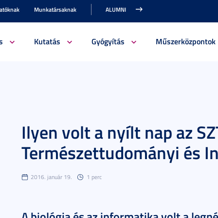
gatóknak
Munkatársaknak
ALUMNI
s
Kutatás
Gyógyítás
Műszerközpontok
Ilyen volt a nyílt nap az S
Természettudományi és In
2016. január 19.
1 perc
A biológia és az informatika volt a le