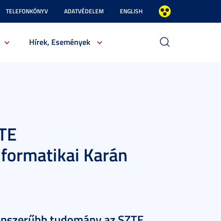
TELEFONKÖNYV
ADATVÉDELEM
ENGLISH
Hírek, Események
ZTE
formatikai Karán
gnépszerűbb tudomány az SZTE