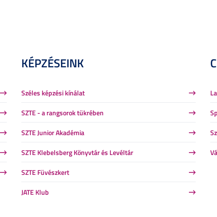
KÉPZÉSEINK
Széles képzési kínálat
La
SZTE - a rangsorok tükrében
Sp
SZTE Junior Akadémia
Sz
SZTE Klebelsberg Könyvtár és Levéltár
Vá
SZTE Füvészkert
JATE Klub