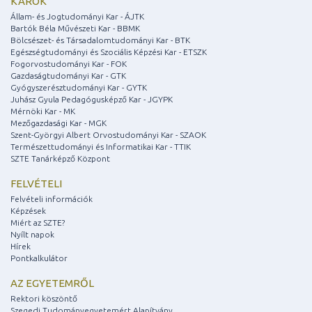
KAROK
Állam- és Jogtudományi Kar - ÁJTK
Bartók Béla Művészeti Kar - BBMK
Bölcsészet- és Társadalomtudományi Kar - BTK
Egészségtudományi és Szociális Képzési Kar - ETSZK
Fogorvostudományi Kar - FOK
Gazdaságtudományi Kar - GTK
Gyógyszerésztudományi Kar - GYTK
Juhász Gyula Pedagógusképző Kar - JGYPK
Mérnöki Kar - MK
Mezőgazdasági Kar - MGK
Szent-Györgyi Albert Orvostudományi Kar - SZAOK
Természettudományi és Informatikai Kar - TTIK
SZTE Tanárképző Központ
FELVÉTELI
Felvételi információk
Képzések
Miért az SZTE?
Nyílt napok
Hírek
Pontkalkulátor
AZ EGYETEMRŐL
Rektori köszöntő
Szegedi Tudományegyetemért Alapítvány