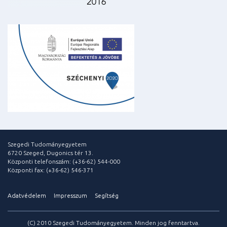
Szegedi Tudományegyetem
6720 Szeged, Dugonics tér 13.
Központi telefonszám: (+36-62) 544-000
Központi fax: (+36-62) 546-371
Adatvédelem
Impresszum
Segítség
(C) 2010 Szegedi Tudományegyetem. Minden jog fenntartva.