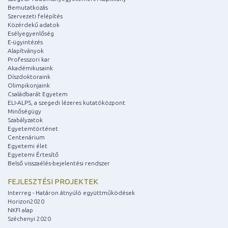
Bemutatkozás
Szervezeti felépítés
Közérdekű adatok
Esélyegyenlőség
E-ügyintézés
Alapítványok
Professzori kar
Akadémikusaink
Díszdoktoraink
Olimpikonjaink
Családbarát Egyetem
ELI-ALPS, a szegedi lézeres kutatóközpont
Minőségügy
Szabályzatok
Egyetemtörténet
Centenárium
Egyetemi élet
Egyetemi Értesítő
Belső visszaélés-bejelentési rendszer
FEJLESZTÉSI PROJEKTEK
Interreg - Határon átnyúló együttműködések
Horizon2020
NKFI alap
Széchenyi 2020