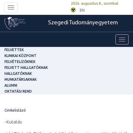
2026. augusztus 8., szombat
Toggle
EN
navigation
Szegedi Tudományegyetem
Toggl
navig
FELVETTEK
KLINIKAI KÖZPONT
FELVÉTELIZŐKNEK
FELVETT HALLGATÓKNAK
HALLGATÓKNAK
MUNKATÁRSAKNAK
ALUMNI
OKTATÁSI REND
Cimkelistázó
- Kutatás