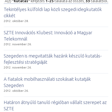
A(z)
"Kutatás"
kifejezés
1-25
találata az összes,
33
találatból.
Tekintélyes külföldi lap közli szegedi idegkutatók
cikkét
2012. október 28.
SZTE Innovációs Klubest: Innováció a Magyar
Telekomnál
2012. november 26.
Szegeden is megvitatták hazánk készülő kutatás-
fejlesztési stratégiáját
2012. november 26.
A fiatalok mobilhasználati szokásait kutatják
Szegeden
2012. október 26.
Határon átnyúló tanuló régióban vállalt szerepet az
SZTE