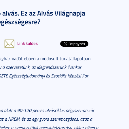
 alvás. Ez az Alvás Világnapja
egészségesre?
Link küldés
k egyharmadát ebben a módosult tudatállapotban
 a szervezetünk, az idegrendszerünk ilyenkor
 SZTE Egészségtudományi és Szociális Képzési Kar
ka alatt a 90-120 perces alvásciklus négyszer-ötször
 azaz a NREM, és az egy gyors szemmozgásos, azaz a
helyre a szervezetünk energiaháztartása, ekkor pihen a