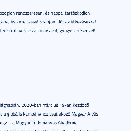
Mozogjon rendszeresen, és nappal tartózkodjon
ána, és kezeltesse! Szánjon időt az étkezésekre!
t véleményeztesse orvosával, gyógyszerészével!
Világnapján, 2020-ban március 19-én kezdődő
lmet a globális kampányhoz csatlakozó Magyar Alvás
él, hogy – a Magyar Tudományos Akadémia