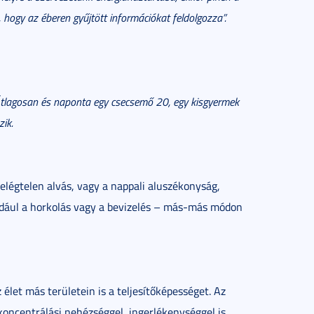
 hogy az éberen gyűjtött információkat feldolgozza”.
Átlagosan és naponta egy csecsemő 20, egy kisgyermek
zik.
elégtelen alvás, vagy a nappali aluszékonyság,
például a horkolás vagy a bevizelés – más-más módon
élet más területein is a teljesítőképességet. Az
oncentrálási nehézséggel, ingerlékenységgel is