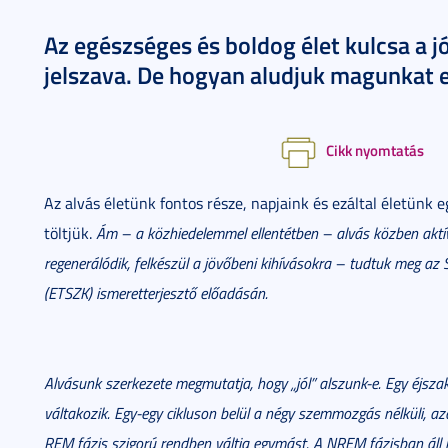
Az egészséges és boldog élet kulcsa a jó
jelszava. De hogyan aludjuk magunkat 
Cikk nyomtatás
Az alvás életünk fontos része, napjaink és ezáltal életün
töltjük.
Ám – a közhiedelemmel ellentétben – alvás közben aktív
regenerálódik, felkészül a jövőbeni kihívásokra – tudtuk meg az
(ETSZK) ismeretterjesztő előadásán.
Alvásunk szerkezete megmutatja, hogy „jól” alszunk-e. Egy éjsza
váltakozik. Egy-egy cikluson belül a négy szemmozgás nélküli,
REM fázis szigorú rendben váltja egymást. A NREM fázisban áll 