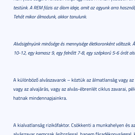
testünk. A REM fázis az álom ideje, amit az agyunk arra használ,
Tehát mikor álmodunk, akkor tanulunk.
Alvásigényünk minősége és mennyisége életkoronként változik. 
10-12, egy kamasz 9, egy felnőtt 7-8, egy szépkorú 5-6 órát als
A különböző alvászavarok – köztük az álmatlanság vagy az 
vagy az alvajárás, vagy az alvás-ébrenlét ciklus zavarai, 
hatnak mindennapjainkra.
A kialvatlanság rizikófaktor. Csökkenti a munkahelyen és az 
alvászavar nemcsak ásítozással, hanem fáradékonysággal, k