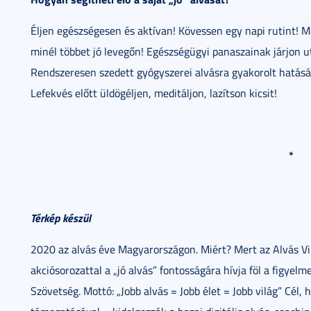
Éljen egészségesen és aktívan! Kövessen egy napi rutint! 
minél többet jó levegőn! Egészségügyi panaszainak járjon ut
Rendszeresen szedett gyógyszerei alvásra gyakorolt hatásá
Lefekvés előtt üldögéljen, meditáljon, lazítson kicsit!
*
Térkép készül
2020 az alvás éve Magyarországon. Miért? Mert az Alvás 
akciósorozattal a „jó alvás” fontosságára hívja föl a figye
Szövetség. Mottó: „Jobb alvás = Jobb élet = Jobb világ” C