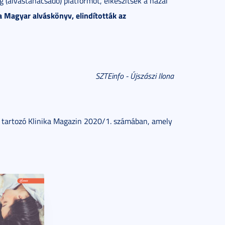
g (alvástanácsadó) platformot, elkészítsék a hazai
a Magyar alváskönyv, elindították az
SZTEinfo - Újszászi Ilona
z tartozó Klinika Magazin 2020/1. számában, amely