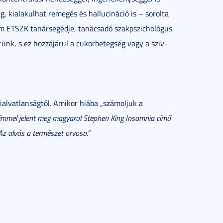
g, kialakulhat remegés és hallucináció is – sorolta
m ETSZK tanársegédje, tanácsadó szakpszichológus
nk, s ez hozzájárul a cukorbetegség vagy a szív-
ialvatlanságtól. Amikor hiába „számoljuk a
mmel jelent meg magyarul Stephen King Insomnia című
Az alvás a természet orvosa.”