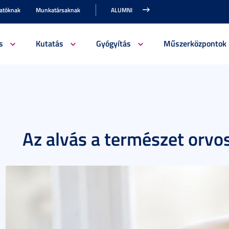
gatóknak
Munkatársaknak
ALUMNI
s
Kutatás
Gyógyítás
Műszerközpontok
Az alvás a természet orvo