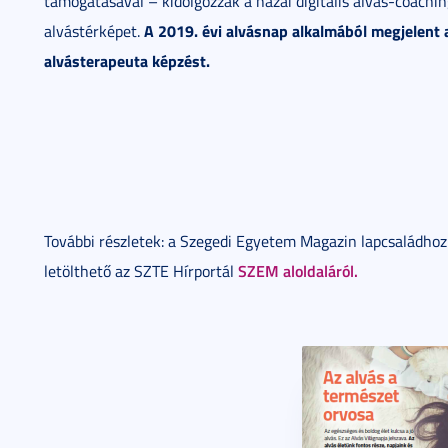
támogatásával – kidolgozzák a hazai digitális alvás-coachin
A 2019. évi alvásnap alkalmából megjelent 
alvástérképet.
alvásterapeuta képzést.
További részletek: a Szegedi Egyetem Magazin lapcsaládho
SZEM aloldaláról.
letölthető az SZTE Hírportál