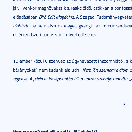
jár, ilyenkor megnövekszik a reakcióidő, csökken a pontossá
előadásában
Bíró Edit Magdolna
. A Szegedi Tudományegyete
aláhúzta:
ha nem alszunk eleget, gyengül az immunrendszerü
és érrendszeri panaszaink növekedéséhez.
10 ember közül 6 szenved az úgynevezett inszomniától, a k
bárányokat”, nem tudunk elaludni.
Nem jön szememre álom cí
regénye. A félelmet középpontba állító horror szerzője mondta: „
*
Hogyan segítheti elő a saját „jó” alvását?