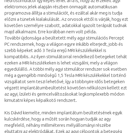
neurostimulátor így képes lehet arra is, hogy az érzékelt agyi
elektromos jelek alapján részben önmagát automatikusan
programozva állítja a stimulációt, és ezáltal akár meg is tudja
előzni a tünetek kialakulását. Az orvosok ettől is várják, hogy ezt
követően személyre szabott, adatokkal igazolt terápiát tudnak
majd alkalmazni. Erre korábban nem volt példa.
További újdonsága a beültetett mély agyi stimulációs Percept
PC rendszernek, hogy a világon egyre inkább elterjedt, jobb és
szebb képeket adó 3 Tesla erejű MRI készülékekkel is
kompatibilis. Az ilyen stimulátorral rendelkező betegeket tehát
ezeken a MRI készülékeken is lehet vizsgálni, mely a világon
egyedülálló. A többi mély agyi stimulátor rendszer sok esetben
még a gyengébb minőségű 1,5 Tesla MRI készülékekkel történő
vizsgálatot sem teszi lehetővé, így a többnyire idős betegeken
végzett implantátumbeültetést követően nélkülözni kellett ezt
az agyi, ízületi és gerincelváltozásokat legkomplexebb módon
kimutatni képes képalkotó rendszert.
Kis Dávid kiemelte, minden implantátum beültetésének egyik
kulcskérdése, hogy a műtét során hogyan tudják az agy
megfelelő, néhány milliméteres mélyállományi részébe
eljuttatni az elektródákat. Ezek az agyi célpontok a betegség