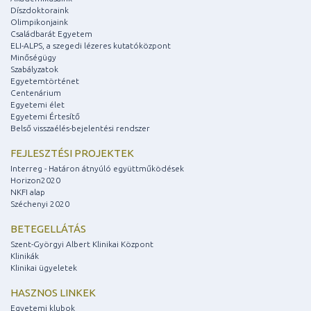
Díszdoktoraink
Olimpikonjaink
Családbarát Egyetem
ELI-ALPS, a szegedi lézeres kutatóközpont
Minőségügy
Szabályzatok
Egyetemtörténet
Centenárium
Egyetemi élet
Egyetemi Értesítő
Belső visszaélés-bejelentési rendszer
FEJLESZTÉSI PROJEKTEK
Interreg - Határon átnyúló együttműködések
Horizon2020
NKFI alap
Széchenyi 2020
BETEGELLÁTÁS
Szent-Györgyi Albert Klinikai Központ
Klinikák
Klinikai ügyeletek
HASZNOS LINKEK
Egyetemi klubok