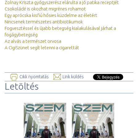
Zolnay Kriszta gyógyszerész elárulta a jó patika receptjét
Csokoládé is okozhat migrénes rohamot
Egy aprócska kisfiú hősies küzdelme az életért
Nincsenek természetes antibiotikumok
Fogvesztéssel és újabb betegség kialakulásával járhat a
fogágybetegség
Az alvás a természet orvosa
A CigiSzünet segít letenni a cigarettát
Cikk nyomtatás
Link küldés
Letöltés