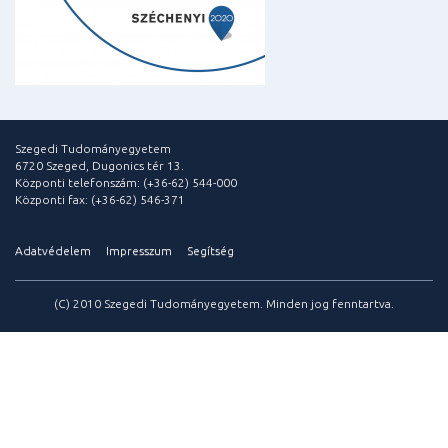
Szegedi Tudományegyetem
6720 Szeged, Dugonics tér 13.
Központi telefonszám: (+36-62) 544-000
Központi fax: (+36-62) 546-371
Adatvédelem
Impresszum
Segítség
(C) 2010 Szegedi Tudományegyetem. Minden jog fenntartva.