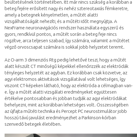
beültetésének történetében. Itt már nincs szükség a korábban a
beteg fejére erősített nagy és nehéz sztereotaxiás fémkeretre,
amely a betegnek kényelmetlen, a műtét alatti
vizsgálhatóságát nehezíti, és a műtéti időt megnyújtja. A
NexFrame neuronavigációs rendszer használata egyszerű és
gyors, rendkívül pontos, a műtét során a beteg feje nincs
rögzítve, arca teljesen szabad, így számára, valamint a műtétet
végző orvoscsapat számára is sokkal jobb helyzetet teremt.
Az O-arm 3 dimenziós Rtg pedig lehetővé teszi, hogy a műtét
alatt készült CT minőségű képekkel ellenőrizzék az elektródák
tényleges helyzetét az agyban. Ez korábban csak közvetve, az
agyi elektromos aktivitások vizsgálatával volt lehetséges, így
viszont CT-képeken látható, hogy az elektróda a célmagban van-
e. Így a műtét alatti vizsgálati eredményeket együttesen
értékelve pontosabban és jobban tudják az agyi elektródákat
behelyezni, mint az korábban lehetséges volt. Összességében
az újfajta műtéti technika és Percept PC neurostimulátor jobb
hosszú távú javulást eredményezhet a Parkinson-kórban
szenvedő betegek életében.