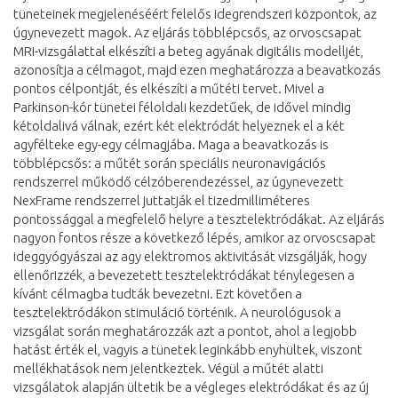
tüneteinek megjelenéséért felelős idegrendszeri központok, az
úgynevezett magok. Az eljárás többlépcsős, az orvoscsapat
MRI-vizsgálattal elkészíti a beteg agyának digitális modelljét,
azonosítja a célmagot, majd ezen meghatározza a beavatkozás
pontos célpontját, és elkészíti a műtéti tervet. Mivel a
Parkinson-kór tünetei féloldali kezdetűek, de idővel mindig
kétoldalivá válnak, ezért két elektródát helyeznek el a két
agyfélteke egy-egy célmagjába. Maga a beavatkozás is
többlépcsős: a műtét során speciális neuronavigációs
rendszerrel működő célzóberendezéssel, az úgynevezett
NexFrame rendszerrel juttatják el tizedmilliméteres
pontossággal a megfelelő helyre a tesztelektródákat. Az eljárás
nagyon fontos része a következő lépés, amikor az orvoscsapat
ideggyógyászai az agy elektromos aktivitását vizsgálják, hogy
ellenőrizzék, a bevezetett tesztelektródákat ténylegesen a
kívánt célmagba tudták bevezetni. Ezt követően a
tesztelektródákon stimuláció történik. A neurológusok a
vizsgálat során meghatározzák azt a pontot, ahol a legjobb
hatást érték el, vagyis a tünetek leginkább enyhültek, viszont
mellékhatások nem jelentkeztek. Végül a műtét alatti
vizsgálatok alapján ültetik be a végleges elektródákat és az új