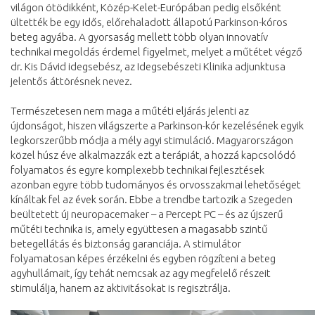
világon ötödikként, Közép-Kelet-Európában pedig elsőként
ültették be egy idős, előrehaladott állapotú Parkinson-kóros
beteg agyába. A gyorsaság mellett több olyan innovatív
technikai megoldás érdemel figyelmet, melyet a műtétet végző
dr. Kis Dávid idegsebész, az Idegsebészeti Klinika adjunktusa
jelentős áttörésnek nevez.
Természetesen nem maga a műtéti eljárás jelenti az
újdonságot, hiszen világszerte a Parkinson-kór kezelésének egyik
legkorszerűbb módja a mély agyi stimuláció. Magyarországon
közel húsz éve alkalmazzák ezt a terápiát, a hozzá kapcsolódó
folyamatos és egyre komplexebb technikai fejlesztések
azonban egyre több tudományos és orvosszakmai lehetőséget
kínáltak fel az évek során. Ebbe a trendbe tartozik a Szegeden
beültetett új neuropacemaker – a Percept PC – és az újszerű
műtéti technika is, amely együttesen a magasabb szintű
betegellátás és biztonság garanciája. A stimulátor
folyamatosan képes érzékelni és egyben rögzíteni a beteg
agyhullámait, így tehát nemcsak az agy megfelelő részeit
stimulálja, hanem az aktivitásokat is regisztrálja.