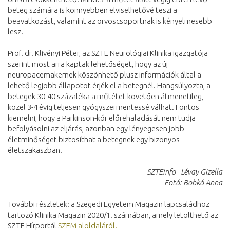
beteg számára is könnyebben elviselhetővé teszi a
beavatkozást, valamint az orvoscsoportnak is kényelmesebb
lesz.
Prof. dr. Klivényi Péter, az SZTE Neurológiai Klinika igazgatója
szerint most arra kaptak lehetőséget, hogy az új
neuropacemakernek köszönhető plusz információk által a
lehető legjobb állapotot érjék el a betegnél. Hangsúlyozta, a
betegek 30-40 százaléka a műtétet követően átmenetileg,
közel 3-4 évig teljesen gyógyszermentessé válhat. Fontos
kiemelni, hogy a Parkinson-kór előrehaladását nem tudja
befolyásolni az eljárás, azonban egy lényegesen jobb
életminőséget biztosíthat a betegnek egy bizonyos
életszakaszban.
SZTEinfo - Lévay Gizella
Fotó: Bobkó Anna
További részletek: a Szegedi Egyetem Magazin lapcsaládhoz
tartozó Klinika Magazin 2020/1. számában, amely letölthető az
SZTE Hírportál
SZEM aloldaláról.