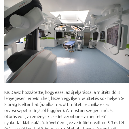
Kis Dávid hozzátette, hogy ezzel az új eljárással a műtéti idő is
lényegesen lerövidülhet, hiszen egy ilyen beültetés sok helyen 6-
8 óráig is eltarthat (az alkalmazott műtéti technika és az
orvoscsapat rutinjától függően). A mostani szegedi műtét
ötórás volt, a reményeik szerint azonban – a megfelelő
gyakorlat kialakulását követően –, ez az időintervallum 3-3 és fél
órásra csökkenthető. Mindez a műtét alatt végig ébren levő