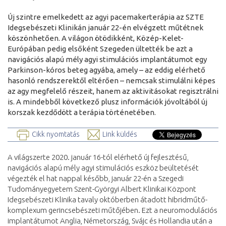
Új szintre emelkedett az agyi pacemakerterápia az SZTE
Idegsebészeti Klinikán január 22-én elvégzett műtétnek
köszönhetően. A világon ötödikként, Közép-Kelet-
Európában pedig elsőként Szegeden ültették be azt a
navigációs alapú mély agyi stimulációs implantátumot egy
Parkinson-kóros beteg agyába, amely – az eddig elérhető
hasonló rendszerektől eltérően – nemcsak stimulálni képes
az agy megfelelő részeit, hanem az aktivitásokat regisztrálni
is. A mindebből következő plusz információk jóvoltából új
korszak kezdődött a terápia történetében.
Cikk nyomtatás
Link küldés
A világszerte 2020. január 16-tól elérhető új fejlesztésű,
navigációs alapú mély agyi stimulációs eszköz beültetését
végezték el hat nappal később, január 22-én a Szegedi
Tudományegyetem Szent-Györgyi Albert Klinikai Központ
Idegsebészeti Klinika tavaly októberben átadott hibridműtő-
komplexum gerincsebészeti műtőjében. Ezt a neuromodulációs
implantátumot Anglia, Németország, Svájc és Hollandia után a