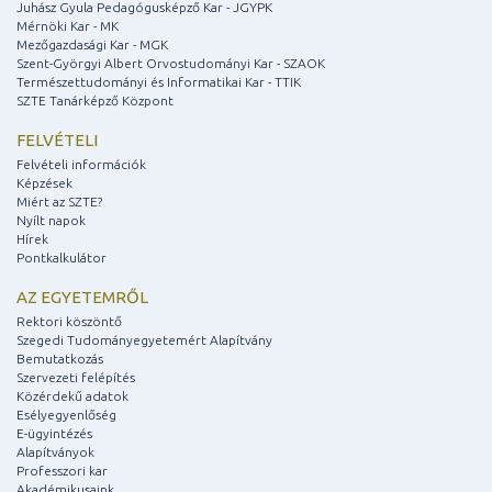
Juhász Gyula Pedagógusképző Kar - JGYPK
Mérnöki Kar - MK
Mezőgazdasági Kar - MGK
Szent-Györgyi Albert Orvostudományi Kar - SZAOK
Természettudományi és Informatikai Kar - TTIK
SZTE Tanárképző Központ
FELVÉTELI
Felvételi információk
Képzések
Miért az SZTE?
Nyílt napok
Hírek
Pontkalkulátor
AZ EGYETEMRŐL
Rektori köszöntő
Szegedi Tudományegyetemért Alapítvány
Bemutatkozás
Szervezeti felépítés
Közérdekű adatok
Esélyegyenlőség
E-ügyintézés
Alapítványok
Professzori kar
Akadémikusaink