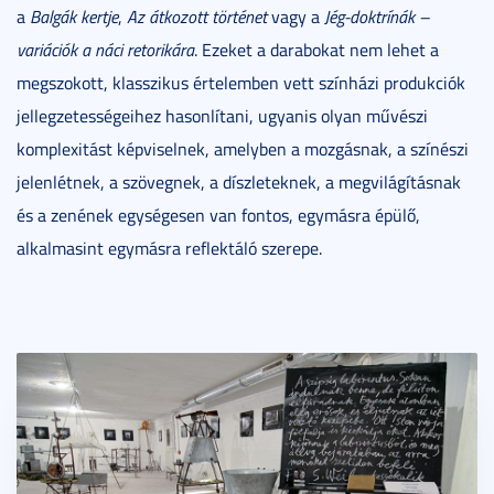
a
Balgák kertje
,
Az átkozott történet
vagy a
Jég-doktrínák –
variációk a náci retorikára
. Ezeket a darabokat nem lehet a
megszokott, klasszikus értelemben vett színházi produkciók
jellegzetességeihez hasonlítani, ugyanis olyan művészi
komplexitást képviselnek, amelyben a mozgásnak, a színészi
jelenlétnek, a szövegnek, a díszleteknek, a megvilágításnak
és a zenének egységesen van fontos, egymásra épülő,
alkalmasint egymásra reflektáló szerepe.