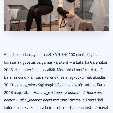
A budapesti Lengyel Intézet KANTOR 100 című pályázat
kiírásának győztes pályamunkájaként – a Latarka Galériában
2015. decemberében installált Metanoia Lomtár – Artopéd
Balansz című kiállítás sikerének, és a Jég-doktrínák előadás
2018-as lengyelországi meghívásainak köszönhető –, Pero
2018 májusában
Hommage á Tadeusz Kantor – Artopéd ars
poetica – albo „realnosc najnizszej rangi”
címmel a Lomtárból
külön erre az alkalomra beindított mechanikus installációival