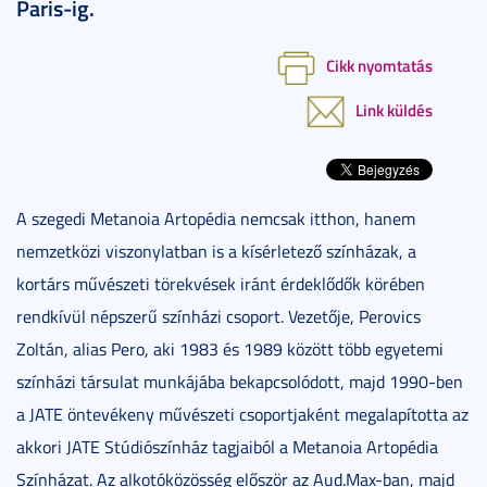
Paris-ig.
Cikk nyomtatás
Link küldés
A szegedi Metanoia Artopédia nemcsak itthon, hanem
nemzetközi viszonylatban is a kísérletező színházak, a
kortárs művészeti törekvések iránt érdeklődők körében
rendkívül népszerű színházi csoport. Vezetője, Perovics
Zoltán, alias Pero, aki 1983 és 1989 között több egyetemi
színházi társulat munkájába bekapcsolódott, majd 1990-ben
a JATE öntevékeny művészeti csoportjaként megalapította az
akkori JATE Stúdiószínház tagjaiból a Metanoia Artopédia
Színházat. Az alkotóközösség először az Aud.Max-ban, majd