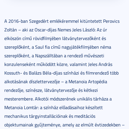
A 2016-ban Szegedért emlékéremmel kitüntetett Perovics
Zoltán – aki az Oscar-díjas Nemes Jeles László: Az úr
elköszön című rövidfilmjében látványtervezőként és
szereplőként, a Saul fia című nagyjátékfilmjében néma
szereplőként, a Napszálltában a rendező művészeti
konzulenseként működött közre, valamint Jeles András
Kossuth- és Balázs Béla-díjas színházi és filmrendező több
alkotásának díszlettervezője – a Metanoia Artopédia
rendezője, színésze, látványtervezője és kétkezi
mesterembere. Alkotói módszerének unikális tárháza a
Metanoia Lomtár: a színház előadásaihoz készített
mechanikus tárgyinstallációinak és meditációs
objektumainak gyűjteménye, amely az elmúlt évtizedekben –