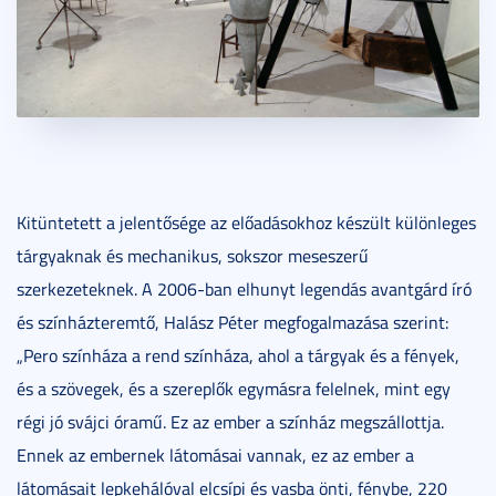
Kitüntetett a jelentősége az előadásokhoz készült különleges
tárgyaknak és mechanikus, sokszor meseszerű
szerkezeteknek. A 2006-ban elhunyt legendás avantgárd író
és színházteremtő, Halász Péter megfogalmazása szerint:
„Pero színháza a rend színháza, ahol a tárgyak és a fények,
és a szövegek, és a szereplők egymásra felelnek, mint egy
régi jó svájci óramű. Ez az ember a színház megszállottja.
Ennek az embernek látomásai vannak, ez az ember a
látomásait lepkehálóval elcsípi és vasba önti, fénybe, 220