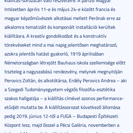
kiállítás-sorozatán való részvételre. A párizsi Magyar
Intézetben április 11-e és május 24-e között francia és
magyar képzőművészek alkotásai mellett Perónak erre az
alkalomra tematizált és komponált installációi kerültek
kiállításra. A kreatív gondolkodást és a konstruktív
törekvéseket mind a mai napig jelentősen meghatározó,
azokra jelentős hatást gyakorló, 1919 áprilisában
Németországban létrejött Bauhaus iskola szellemisége előtt
tiszteleg a nagyszabású rendezvény, melynek megnyitóján
Perovics Zoltán, és alkotótársa, Erdély Perovics Andrea – aki
a Szegedi Tudományegyetem végzős filozófia-esztétika
szakos hallgatója – a kiállítás címével azonos performance-
etűdjét mutatta be. A kiállítássorozat következő állomása
pedig 2019. június 12-től a FUGA – Budapesti Építészeti
Központ lesz, majd ősszel a Pécsi Galéria, novemberben a