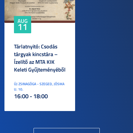
AUG
11
Tárlatnyitó: Csodás
tárgyak kincstára –
Ízelítő az MTA KIK
Keleti Gyűjteményéből
ÚJ ZSINAGÓGA - SZEGED, JÓSIKA
U. 10.
16:00 - 18:00