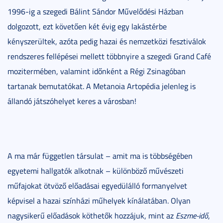
1996-ig a szegedi Bálint Sándor Művelődési Házban
dolgozott, ezt követően két évig egy lakástérbe
kényszerültek, azóta pedig hazai és nemzetközi fesztiválok
rendszeres fellépései mellett többnyire a szegedi Grand Café
mozitermében, valamint időnként a Régi Zsinagóban
tartanak bemutatókat. A Metanoia Artopédia jelenleg is
állandó játszóhelyet keres a városban!
A ma már független társulat – amit ma is többségében
egyetemi hallgatók alkotnak – különböző művészeti
műfajokat ötvöző előadásai egyedülálló formanyelvet
képvisel a hazai színházi műhelyek kínálatában. Olyan
nagysikerű előadások köthetők hozzájuk, mint az
Eszme-idő
,