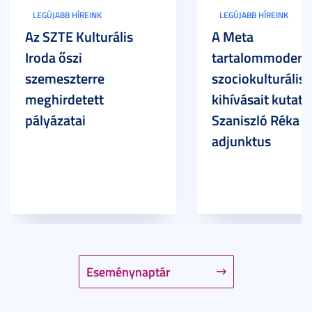
LEGÚJABB HÍREINK
LEGÚJABB HÍREINK
Az SZTE Kulturális
A Meta
Iroda őszi
tartalommoderác
szemeszterre
szociokulturális
meghirdetett
kihívásait kutatja
pályázatai
Szaniszló Réka Br
adjunktus
Eseménynaptár