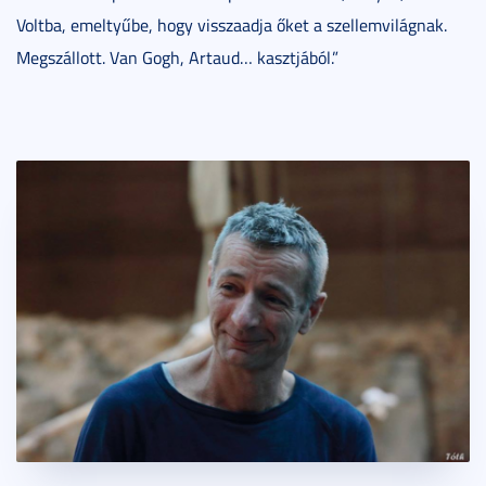
Voltba, emeltyűbe, hogy visszaadja őket a szellemvilágnak.
Megszállott. Van Gogh, Artaud… kasztjából.”