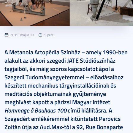
2019. május 21.
5 perc
A Metanoia Artopédia Színház – amely 1990-ben
alakult az akkori szegedi JATE Stúdiószínház
tagjaiból, és máig szoros kapcsolatot ápol a
Szegedi Tudományegyetemmel – előadásaihoz
készített mechanikus tárgyinstallációinak és
meditációs objektumainak gyűjteménye
meghívást kapott a párizsi Magyar Intézet
Hommage à Bauhaus 100
című kiállításra. A
Szegedért emlékéremmel kitüntetett Perovics
Zoltán útja az Aud.Max-tól a 92, Rue Bonaparte