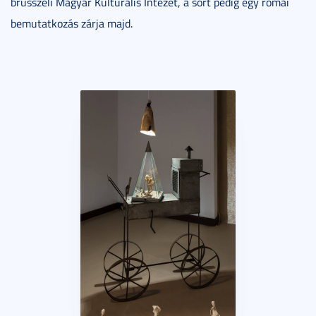
brüsszeli Magyar Kulturális Intézet, a sort pedig egy római
bemutatkozás zárja majd.