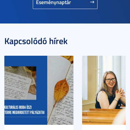
Eseménynaptár
Kapcsolódó hírek