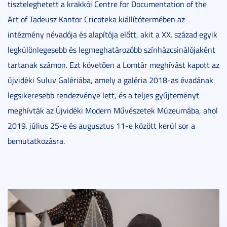
tiszteleghetett a krakkói Centre for Documentation of the
Art of Tadeusz Kantor Cricoteka kiállítótermében az
intézmény névadója és alapítója előtt, akit a XX. század egyik
legkülönlegesebb és legmeghatározóbb színházcsinálójaként
tartanak számon. Ezt követően a Lomtár meghívást kapott az
újvidéki Suluv Galériába, amely a galéria 2018-as évadának
legsikeresebb rendezvénye lett, és a teljes gyűjteményt
meghívták az Újvidéki Modern Művészetek Múzeumába, ahol
2019. július 25-e és augusztus 11-e között kerül sor a
bemutatkozásra.