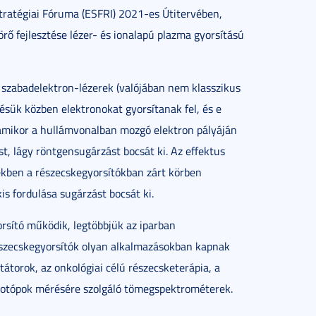
tratégiai Fóruma (ESFRI) 2021-es Útitervében,
rő fejlesztése lézer- és ionalapú plazma gyorsítású
 szabadelektron-lézerek (valójában nem klasszikus
ésük közben elektronokat gyorsítanak fel, és e
 amikor a hullámvonalban mozgó elektron pályáján
, lágy röntgensugárzást bocsát ki. Az effektus
zekben a részecskegyorsítókban zárt körben
is fordulása sugárzást bocsát ki.
rsító működik, legtöbbjük az iparban
észecskegyorsítók olyan alkalmazásokban kapnak
átorok, az onkológiai célú részecsketerápia, a
a izotópok mérésére szolgáló tömegspektrométerek.