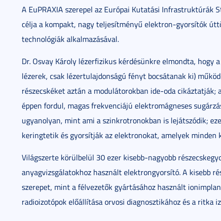
A EuPRAXIA szerepel az Európai Kutatási Infrastruktúrák S
célja a kompakt, nagy teljesítményű elektron-gyorsítók úttö
technológiák alkalmazásával.
Dr. Osvay Károly lézerfizikus kérdésünkre elmondta, hogy a
lézerek, csak lézertulajdonságú fényt bocsátanak ki) működ
részecskéket aztán a modulátorokban ide-oda cikáztatják;
éppen fordul, magas frekvenciájú elektromágneses sugárzást
ugyanolyan, mint ami a szinkrotronokban is lejátszódik; e
keringtetik és gyorsítják az elektronokat, amelyek minden k
Világszerte körülbelül 30 ezer kisebb-nagyobb részecskegyo
anyagvizsgálatokhoz használt elektrongyorsító. A kisebb r
szerepet, mint a félvezetők gyártásához használt ionimplant
radioizotópok előállítása orvosi diagnosztikához és a ritk