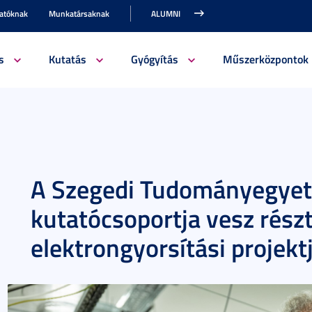
gatóknak
Munkatársaknak
ALUMNI
s
Kutatás
Gyógyítás
Műszerközpontok
A Szegedi Tudományegyet
kutatócsoportja vesz rész
elektrongyorsítási projekt