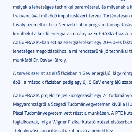
melyek a lehetséges technikai paraméterei, és milyenek a 
frekvenciával működő impulzuslézert tervez. Történetesen m
tavaly üzemeltük be a Nemzeti Labor program támogatásával
körülbelül a kezdő energiatartomány az EuPRAXIA-hoz. A 
Az EuPRAXIA-ban ezt az energiaértéket egy 20-40-es faktorr
lehetséges megoldásokhoz, a mi rendszerünk jó technikai t
munkáról Dr. Osvay Károly.
A tervek szerint az első fázisban 1 GeV energiájú, lágy rönt
épül, a második fázisban pedig egy új, 5 GeV energiájú szaba
Az EuPRAXIA projekt teljes kidolgozását egy 74 tudományo
Magyarországról a Szegedi Tudományegyetemen kívül a HUN
Pécsi Tudományegyetem vett részt a munkában. A PTE kutat
foglalkoznak, míg a Wigner Fizikai Kutatóintézet elsősorban
-feldolgozási kapacitással járul hozzá a projekthez.