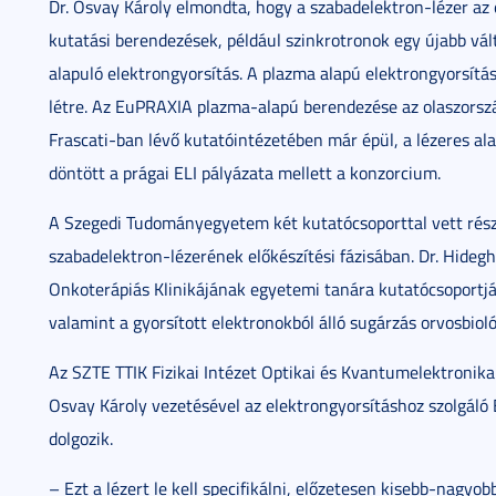
Dr. Osvay Károly elmondta, hogy a szabadelektron-lézer az
kutatási berendezések, például szinkrotronok egy újabb vált
alapuló elektrongyorsítás. A plazma alapú elektrongyorsítá
létre. Az EuPRAXIA plazma-alapú berendezése az olaszország
Frascati-ban lévő kutatóintézetében már épül, a lézeres al
döntött a prágai ELI pályázata mellett a konzorcium.
A Szegedi Tudományegyetem két kutatócsoporttal vett rés
szabadelektron-lézerének előkészítési fázisában. Dr. Hide
Onkoterápiás Klinikájának egyetemi tanára kutatócsoportjáv
valamint a gyorsított elektronokból álló sugárzás orvosbioló
Az SZTE TTIK Fizikai Intézet Optikai és Kvantumelektronik
Osvay Károly vezetésével az elektrongyorsításhoz szolgáló E
dolgozik.
– Ezt a lézert le kell specifikálni, előzetesen kisebb-nagyo