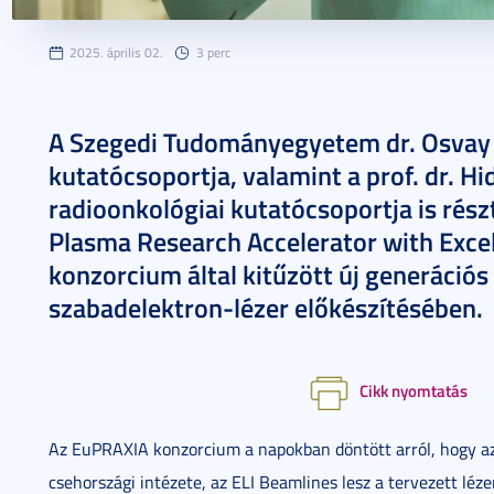
2025. április 02.
3 perc
A Szegedi Tudományegyetem dr. Osvay K
kutatócsoportja, valamint a prof. dr. H
radioonkológiai kutatócsoportja is rés
Plasma Research Accelerator with Excel
konzorcium által kitűzött új generációs
szabadelektron-lézer előkészítésében.
Cikk nyomtatás
Az EuPRAXIA konzorcium a napokban döntött arról, hogy az
csehországi intézete, az ELI Beamlines lesz a tervezett léz