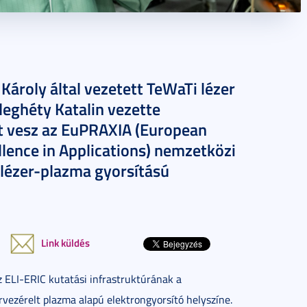
ároly által vezetett TeWaTi lézer
ideghéty Katalin vezette
zt vesz az EuPRAXIA (European
lence in Applications) nemzetközi
 lézer-plazma gyorsítású
Link küldés
 ELI-ERIC kutatási infrastruktúrának a
ervezérelt plazma alapú elektrongyorsító helyszíne.