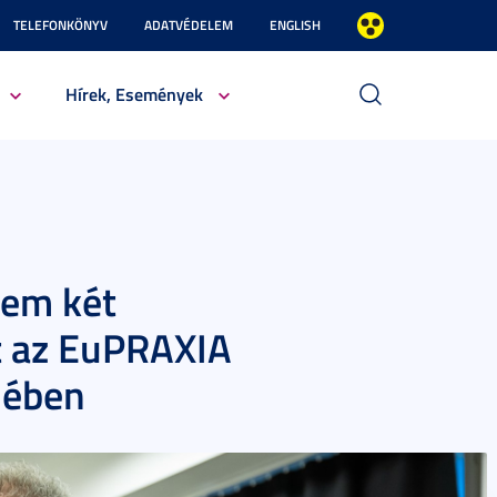
TELEFONKÖNYV
ADATVÉDELEM
ENGLISH
Hírek, Események
em két
t az EuPRAXIA
jében