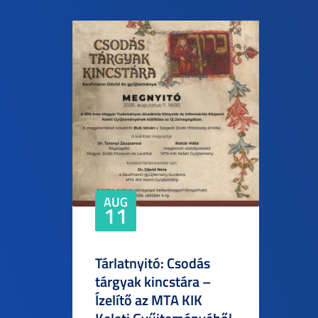
AUG
11
Tárlatnyitó: Csodás
tárgyak kincstára –
Ízelítő az MTA KIK