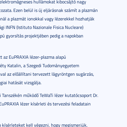
 elektromágneses hullámokat kibocsájtó nagy
ozata. Ezen belül is új eljárásnak számít a plazmán
snál a plazmát ionokkal vagy lézerekkel hozhatják
i INFN (Istituto Nazionale Fisica Nucleare)
apú gyorsítás projektjében pedig a napokban
zt az EuPRAXIA lézer-plazma alapú
ghéty Katalin, a Szegedi Tudományegyetem
al az előállítani tervezett lágyröntgen sugárzás,
giai hatását vizsgálja.
ai Tanszékén működő TeWaTi lézer kutatócsoport Dr.
uPRAXIA lézer kísérleti és tervezési feladatain
bb kísérleteket kell végezni, hogy megismerjük,