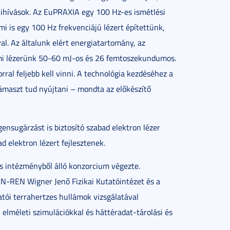
kihívások. Az EuPRAXIA egy 100 Hz-es ismétlési
i is egy 100 Hz frekvenciájú lézert építettünk,
. Az általunk elért energiatartomány, az
mi lézerünk 50-60 mJ-os és 26 femtoszekundumos.
al feljebb kell vinni. A technológia kezdéséhez a
ámaszt tud nyújtani – mondta az előkészítő
gensugárzást is biztosító szabad elektron lézer
d elektron lézert fejlesztenek.
s intézményből álló konzorcium végezte.
-REN Wigner Jenő Fizikai Kutatóintézet és a
ói terrahertzes hullámok vizsgálatával
 elméleti szimulációkkal és háttéradat-tárolási és