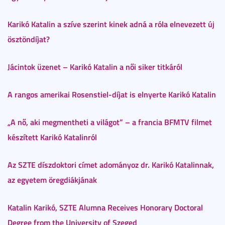
Karikó Katalin a szíve szerint kinek adná a róla elnevezett új
ösztöndíjat?
Jácintok üzenet – Karikó Katalin a női siker titkáról
A rangos amerikai Rosenstiel-díjat is elnyerte Karikó Katalin
„A nő, aki megmentheti a világot” – a francia BFMTV filmet
készített Karikó Katalinról
Az SZTE díszdoktori címet adományoz dr. Karikó Katalinnak,
az egyetem öregdiákjának
Katalin Karikó, SZTE Alumna Receives Honorary Doctoral
Degree from the University of Szeged