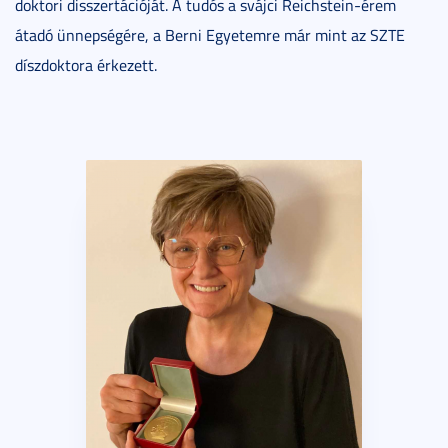
doktori disszertációját. A tudós a svájci Reichstein-érem
átadó ünnepségére, a Berni Egyetemre már mint az SZTE
díszdoktora érkezett.