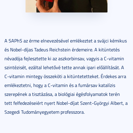
A SAPhS az érme elnevezésével emlékeztet a svájci kémikus
és Nobel-díjas Tadeus Reichstein érdemeire. A kitüntetés
névadója fejlesztette ki az aszkorbinsav, vagyis a C-vitamin
szintézisét, ezáltal lehetővé tette annak ipari előállítását. A
C-vitamin mintegy összeköti a kitüntetetteket. Érdekes arra
emlékeztetni, hogy a C-vitamin és a fumársav katalízis
szerepének a tisztázása, a biológiai égésfolyamatok terén
tett felfedezéseiért nyert Nobel-díjat Szent-Györgyi Albert, a
Szegedi Tudományegyetem professzora.