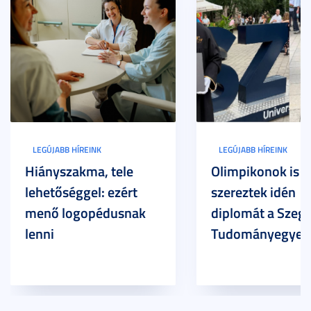
LEGÚJABB HÍREINK
LEGÚJABB HÍREINK
Hiányszakma, tele
Olimpikonok is
lehetőséggel: ezért
szereztek idén
menő logopédusnak
diplomát a Szege
lenni
Tudományegyet