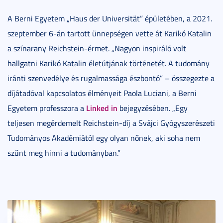
A Berni Egyetem „Haus der Universität” épületében, a 2021.
szeptember 6-án tartott ünnepségen vette át Karikó Katalin
a színarany Reichstein-érmet. „Nagyon inspiráló volt
hallgatni Karikó Katalin életútjának történetét. A tudomány
iránti szenvedélye és rugalmassága észbontó” – összegezte a
díjátadóval kapcsolatos élményeit Paola Luciani, a Berni
Linked in
Egyetem professzora a
bejegyzésében. „Egy
teljesen megérdemelt Reichstein-díj a Svájci Gyógyszerészeti
Tudományos Akadémiától egy olyan nőnek, aki soha nem
szűnt meg hinni a tudományban.”