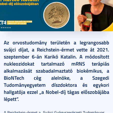
2021. szeptember 09.
3 perc
Az orvostudomány területén a legrangosabb
svájci díjat, a Reichstein-érmet vette át 2021.
szeptember 6-án Karikó Katalin. A módosított
nukleozidokat tartalmazó mRNS terápiás
alkalmazását szabadalmaztató biokémikus, a
BioNTech cég alelnöke, a Szegedi
Tudományegyetem díszdoktora és egykori
hallgatója ezzel „a Nobel-díj tágas előszobájába
lépett”.
A Reichstein-érmet a „Svájci Gyógyszerészeti Tudományos