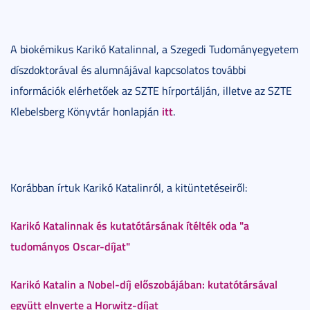
A biokémikus Karikó Katalinnal, a Szegedi Tudományegyetem
díszdoktorával és alumnájával kapcsolatos további
információk elérhetőek az SZTE hírportálján, illetve az SZTE
itt
Klebelsberg Könyvtár honlapján
.
Korábban írtuk Karikó Katalinról, a kitüntetéseiről:
Karikó Katalinnak és kutatótársának ítélték oda "a
tudományos Oscar-díjat"
Karikó Katalin a Nobel-díj előszobájában: kutatótársával
együtt elnyerte a Horwitz-díjat