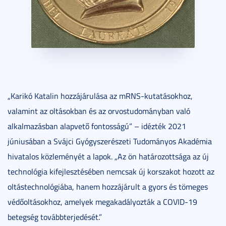
„Karikó Katalin hozzájárulása az mRNS-kutatásokhoz,
valamint az oltásokban és az orvostudományban való
alkalmazásban alapvető fontosságú” – idézték 2021
júniusában a Svájci Gyógyszerészeti Tudományos Akadémia
hivatalos közleményét a lapok. „Az ön határozottsága az új
technológia kifejlesztésében nemcsak új korszakot hozott az
oltástechnológiába, hanem hozzájárult a gyors és tömeges
védőoltásokhoz, amelyek megakadályozták a COVID-19
betegség továbbterjedését.”