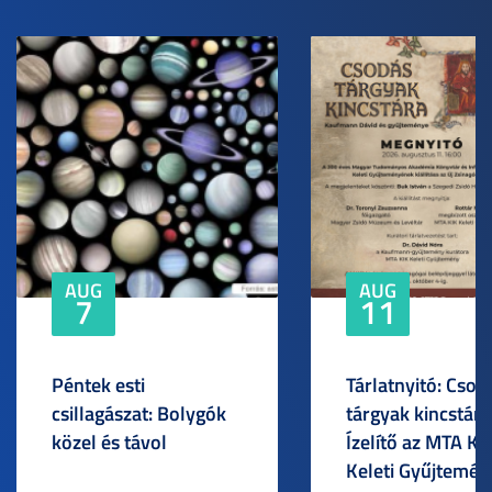
AUG
AUG
7
11
Péntek esti
Tárlatnyitó: Csod
csillagászat: Bolygók
tárgyak kincstára
közel és távol
Ízelítő az MTA KI
Keleti Gyűjtemén