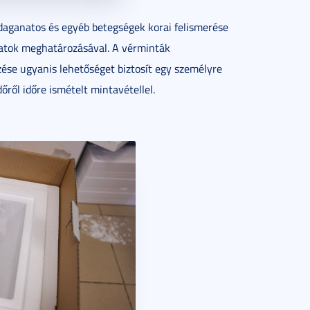
 daganatos és egyéb betegségek korai felismerése
matok meghatározásával. A vérminták
zése ugyanis lehetőséget biztosít egy személyre
ről időre ismételt mintavétellel.