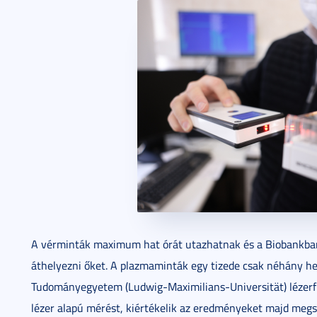
A vérminták maximum hat órát utazhatnak és a Biobankba
áthelyezni őket. A plazmaminták egy tizede csak néhány h
Tudományegyetem (Ludwig-Maximilians-Universität) lézerfizi
lézer alapú mérést, kiértékelik az eredményeket majd meg