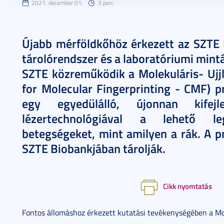
2021. december 01.
3 perc
Újabb mérföldkőhöz érkezett az SZTE B
tárolórendszer és a laboratóriumi mintá
SZTE közreműködik a Molekuláris- Ujj
for Molecular Fingerprinting - CMF) p
egy egyedülálló, újonnan kifejle
lézertechnológiával a lehető le
betegségeket, mint amilyen a rák. A p
SZTE Biobankjában tárolják.
Cikk nyomtatás
Fontos állomáshoz érkezett kutatási tevékenységében a Mol