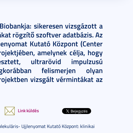
iobankja: sikeresen vizsgázott a
kat rögzítő szoftver adatbázis. Az
lenyomat Kutató Központ (Center
rojektjében, amelynek célja, hogy
sztett, ultrarövid impulzusú
gkorábban felismerjen olyan
rojektben vizsgált vérmintákat az
Link küldés
ekuláris- Ujjlenyomat Kutató Központ: klinikai