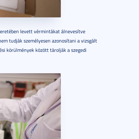
eretében levett vérmintákat álnevesítve
 nem tudják személyesen azonosítani a vizsgált
ési körülmények között tárolják a szegedi