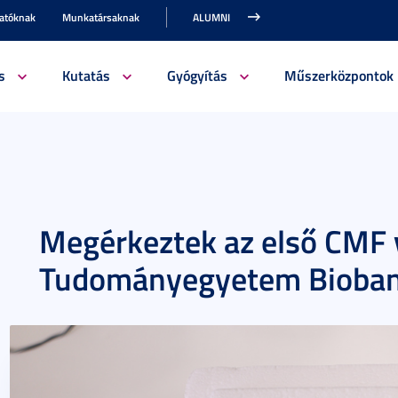
gatóknak
Munkatársaknak
ALUMNI
s
Kutatás
Gyógyítás
Műszerközpontok
Megérkeztek az első CMF 
Tudományegyetem Bioban