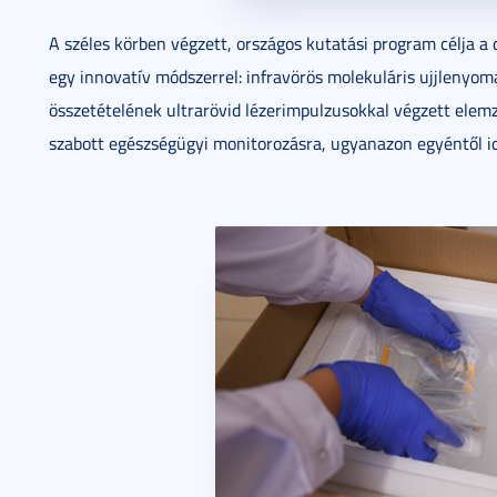
A széles körben végzett, országos kutatási program célja a
egy innovatív módszerrel: infravörös molekuláris ujjlenyo
összetételének ultrarövid lézerimpulzusokkal végzett elem
szabott egészségügyi monitorozásra, ugyanazon egyéntől idő