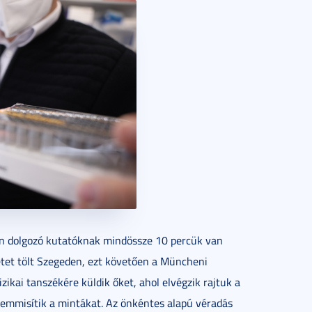
n dolgozó kutatóknak mindössze 10 percük van
etet tölt Szegeden, ezt követően a Müncheni
kai tanszékére küldik őket, ahol elvégzik rajtuk a
semmisítik a mintákat. Az önkéntes alapú véradás