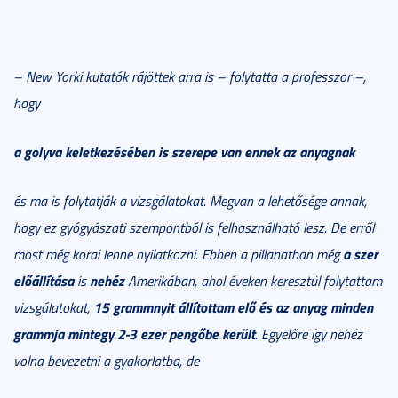
– New Yorki kutatók rájöttek arra is – folytatta a professzor –,
hogy
a golyva keletkezésében is szerepe van
ennek az anyagnak
és ma is folytatják a vizsgálatokat. Megvan a lehetősége annak,
hogy ez gyógyászati szempontból is felhasználható lesz. De erről
a szer
most még korai lenne nyilatkozni. Ebben a pillanatban még
előállítása
nehéz
is
Amerikában, ahol éveken keresztül folytattam
15 grammnyit állítottam elő és az anyag minden
vizsgálatokat,
grammja mintegy 2-3 ezer pengőbe került
. Egyelőre így nehéz
volna bevezetni a gyakorlatba, de