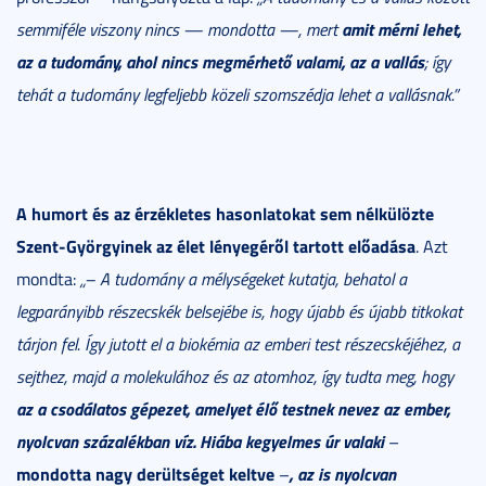
amit mérni lehet,
semmiféle viszony nincs — mondotta —, mert
az a tudomány, ahol nincs megmérhető valami, az a vallás
; így
tehát a tudomány legfeljebb közeli szomszédja lehet a vallásnak.”
A humort és az érzékletes hasonlatokat sem nélkülözte
Szent-Györgyinek az élet lényegéről tartott előadása
. Azt
mondta:
„– A tudomány a mélységeket kutatja, behatol a
legparányibb részecskék belsejébe is, hogy újabb és újabb titkokat
tárjon fel. Így jutott el a biokémia az emberi test részecskéjéhez, a
sejthez, majd a molekulához és az atomhoz, így tudta meg, hogy
az a csodálatos gépezet, amelyet élő testnek nevez az ember,
nyolcvan százalékban víz. Hiába kegyelmes úr valaki
–
mondotta nagy derültséget keltve
, az is nyolcvan
–