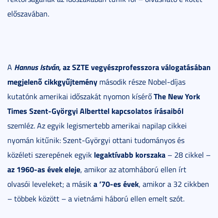
előszavában.
Hannus István
, az SZTE vegyészprofesszora válogatásában
A
megjelenő cikkgyűjtemény
második része Nobel-díjas
The New York
kutatónk amerikai időszakát nyomon kísérő
Times Szent-Györgyi Alberttel kapcsolatos írásaiból
szemléz. Az egyik legismertebb amerikai napilap cikkei
nyomán kitűnik: Szent-Györgyi ottani tudományos és
legaktívabb korszaka
közéleti szerepének egyik
– 28 cikkel –
az 1960-as évek eleje
, amikor az atomháború ellen írt
a ’70-es évek
olvasói leveleket; a másik
, amikor a 32 cikkben
– többek között – a vietnámi háború ellen emelt szót.