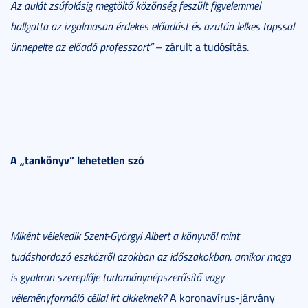
Az aulát zsúfolásig megtöltő közönség feszült figvelemmel
hallgatta az izgalmasan érdekes előadást és azután lelkes tapssal
ünnepelte az előadó professzort”
– zárult a tudósítás.
A „tankönyv” lehetetlen szó
Miként vélekedik Szent-Györgyi Albert a könyvről mint
tudáshordozó eszközről azokban az időszakokban, amikor maga
is gyakran szereplője tudománynépszerűsítő vagy
véleményformáló céllal írt cikkeknek?
A koronavírus-járvány