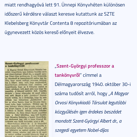
miatt rendhagyóvá lett 91. Ünnepi Könyvhéten különösen
időszerű kérdésre választ keresve kutattunk az SZTE
Klebelsberg Könyvtár Contenta 8 repozitóriumában az
úgynevezett közös kereső előnyeit élvezve.
Szent-Györgyi professzor a
„
tankönyvről
” címmel a
Délmagyarország 1940. október 30-i
száma tudósít arról, hogy
„A Magyar
Orvosi Könyvkiadó Társulat legutóbbi
közgyűlésén igen érdekes beszédet
mondott Szent-Györgyi Albert dr., a
szegedi egyetem Nobel-díjas