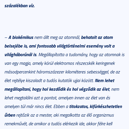
százalékban víz.
A biokémikus
behatolt az atom
–
nem állt meg az atomnál,
belsejébe is, ami fontosabb világtörténelmi esemény volt a
világháborúnál is
. Megállapította a tudomány, hogy az atomnak is
van egy magja, amely körül elektromos részecskék keringenek
másodpercenkint háromszázezer kilométeres sebességgel, de az
Nem lehet
élet rejtélye kiszaladt a tudós kutatók ujjai között.
megállapítani, hogy hol kezdődik és hol végződik az élet
, nem
lehet megtalálni azt a pontot, amelyen innen az élet van és
titokzatos, kifürkészhetetlen
amelyen túl már nincs élet. Ebben a
űrben
rejtőzik az a mester, aki megalkotta az élő organizmus
remekművét, de amikor a tudós elérkezik ide, akkor félre kell