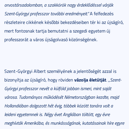
orvostársadalomban, a szakkörök nagy érdeklődéssel várják
Szent-Györgyi professzor további eredményeit.”
A felfedezés
részleteire cikkének későbbi bekezdéseiben tér ki az újságíró,
mert fontosnak tartja bemutatni a szegedi egyetem új
professzorát a város újságolvasó közönségének.
Szent-Györgyi Albert személyének a jelentőségét azzal is
vázolja életútját
bizonyítja az újságíró, hogy röviden
. „
Szent-
Györgyi professzor nevét a külföld jobban ismeri, mint saját
városa. Tudományos működését Németországban kezdte, majd
Hollandiában dolgozott hét évig, többek között tanára volt a
leideni egyetemnek is. Négy évet Angliában töltött, egy évre
meghívták Amerikába, és munkásságának, kutatásainak híre egyre