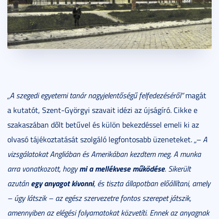
„A szegedi egyetemi tanár nagyjelentőségű felfedezéséről”
magát
a kutatót, Szent-Györgyi szavait idézi az újságíró. Cikke e
szakaszában dőlt betűvel és külön bekezdéssel emeli ki az
olvasó tájékoztatását szolgáló legfontosabb üzeneteket.
„– A
vizsgálatokat Angliában és Amerikában kezdtem meg. A munka
mi a mellékvese működése
arra vonatkozott, hogy
. Sikerült
egy anyagot kivonni
azután
, és tiszta állapotban előállítani, amely
– úgy látszik – az egész szervezetre fontos szerepet játszik,
amennyiben az elégési folyamatokat közvetíti. Ennek az anyagnak