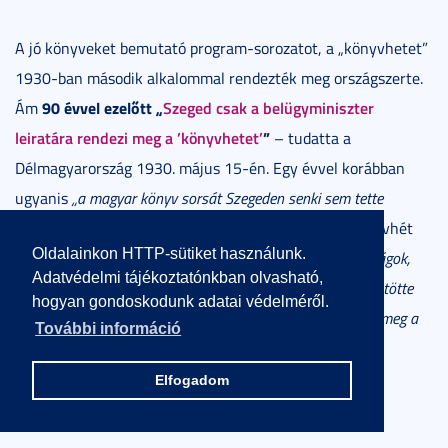
A jó könyveket bemutató program-sorozatot, a „könyvhetet”
1930-ban második alkalommal rendezték meg országszerte.
90 évvel ezelőtt „
Szeged csak a belügyminiszter
Ám
leiratára rendezi meg a ’könyvhetet’
”
– tudatta a
Délmagyarország 1930. május 15-én. Egy évvel korábban
ugyanis
„a magyar könyv sorsát Szegeden senki sem tette
szívügyévé”
az ország több városában sikeres első könyvhét
Oldalainkon HTTP-sütiket használunk.
megszervezését.
„Nem vállalkoztak rá az irodalmi társaságok,
Adatvédelmi tájékoztatónkban olvasható,
nem vállalta
az egyetem sem
a város sem,
, csak a sajtó ütötte
hogyan gondoskodunk adatai védelméről.
meg a nagydobot és csak a könyvkeresedők próbálkoztak meg a
További információ
szegedi közöny megtörésével”
– emlékeztetett a szegedi
napilap.
Elfogadom