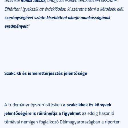
írónak látszik
amerikai
, ahogy keresetlen öltözékében visszatér.
Elhárítani igyekszik az érdeklődést, ki szeretne térni a kérdések elől,
szerénységével szinte kisebbíteni akarja munkásságának
eredményeit
.”
Szakcikk és ismeretterjesztés jelentősége
a szakcikkek és könyvek
A tudománynépszerűsítésben
jelentőségére is ráirányítja a figyelmet
az eddig hasonló
témával nemigen foglalkozó Délmagyarországban a riporter.