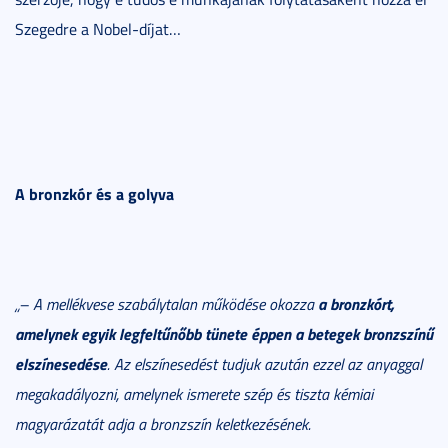
Szegedre a Nobel-díjat…
A bronzkór és a golyva
a bronzkórt,
„– A mellékvese szabálytalan működése okozza
amelynek egyik legfeltűnőbb tünete éppen a betegek bronzszínű
elszínesedése
. Az elszínesedést tudjuk azután ezzel az anyaggal
megakadályozni, amelynek ismerete szép és tiszta kémiai
magyarázatát adja a bronzszín keletkezésének.