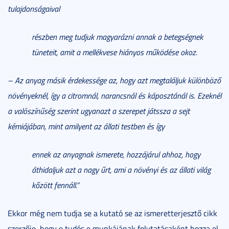
tulajdonságaival
részben meg tudjuk magyarázni annak a betegségnek
tüneteit, amit a mellékvese hiányos működése okoz.
– Az anyag másik érdekessége az, hogy azt megtaláljuk különböző
növényeknél, így a citromnál, narancsnál és káposztánál is. Ezeknél
a valószínűség szerint ugyanazt a szerepet játssza a sejt
kémiájában, mint amilyent az állati testben és így
ennek az anyagnak ismerete, hozzájárul ahhoz, hogy
áthidaljuk azt a nagy űrt, ami a növényi és az állati világ
kőzött fennáll.”
Ekkor még nem tudja se a kutató se az ismeretterjesztő cikk
szerzője, hogy e tudós e munkájának folytatásaként hozza el