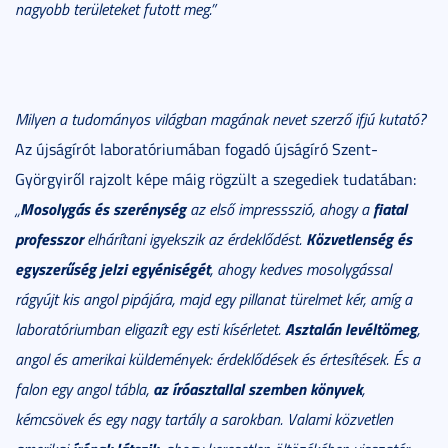
nagyobb területeket futott meg.”
Milyen a tudományos világban magának nevet szerző ifjú kutató?
Az újságírót laboratóriumában fogadó újságíró Szent-
Györgyiről rajzolt képe máig rögzült a szegediek tudatában:
Mosolygás és szerénység
fiatal
„
az első impressszió, ahogy a
professzor
Közvetlenség és
elhárítani igyekszik az érdeklődést.
egyszerűség jelzi egyéniségét
, ahogy kedves mosolygással
rágyújt kis angol pipájára, majd egy pillanat türelmet kér, amíg a
Asztalán levéltömeg
laboratóriumban eligazít egy esti kísérletet.
,
angol és amerikai küldemények: érdeklődések és értesítések. És a
az íróasztallal szemben könyvek
falon egy angol tábla,
,
kémcsövek és egy nagy tartály a sarokban. Valami közvetlen