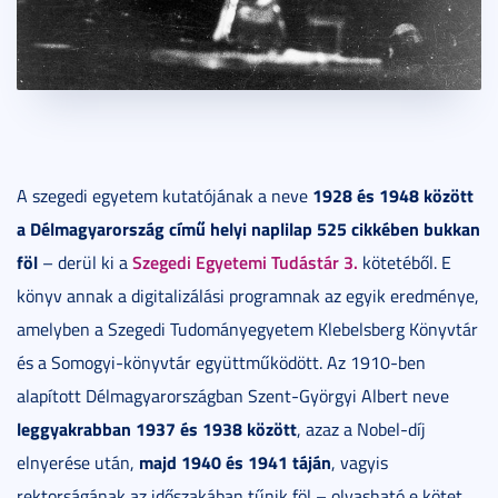
1928 és 1948 között
A szegedi egyetem kutatójának a neve
a Délmagyarország című helyi naplilap 525 cikkében bukkan
föl
Szegedi Egyetemi Tudástár 3.
– derül ki a
kötetéből. E
könyv annak a digitalizálási programnak az egyik eredménye,
amelyben a Szegedi Tudományegyetem Klebelsberg Könyvtár
és a Somogyi-könyvtár együttműködött. Az 1910-ben
alapított Délmagyarországban Szent-Györgyi Albert neve
leggyakrabban 1937 és 1938 között
, azaz a Nobel-díj
majd 1940 és 1941 táján
elnyerése után,
, vagyis
rektorságának az időszakában tűnik föl – olvasható e kötet