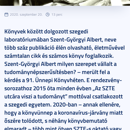
2020. szeptember 20.
13 perc
Könyvek között dolgozott szegedi
laboratóriumában Szent-Györgyi Albert, neve
több száz publikáció élén olvasható, életművével
számtalan cikk és számos könyv foglalkozik.
Szent-Györgyi Albert milyen szerepet vállalt a
tudománynépszerűsítésben? – merült fel a
kérdés a 91. Ünnepi Könyvhéten. E rendezvény-
sorozathoz 2015 óta minden évben „Az SZTE
utcára viszi a tudományt” mottóval csatlakozott
a szegedi egyetem. 2020-ban – annak ellenére,
hogy a könyvünnep a koronavírus-járvány miatt
őszére tolódott, s néhány könyvbemutató
elmaradt – több mint ötven SZTE-s oktató vagy