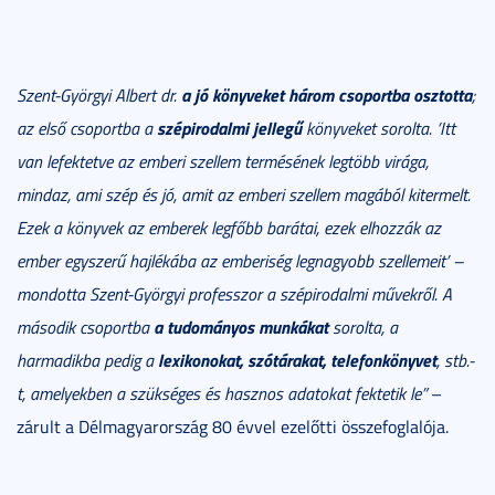
a jó könyveket három csoportba osztotta
Szent-Györgyi Albert dr.
;
szépirodalmi jellegű
az első csoportba a
könyveket sorolta. ’Itt
van lefektetve az emberi szellem termésének legtöbb virága,
mindaz, ami szép és jó, amit az emberi szellem magából kitermelt.
Ezek a könyvek az emberek legfőbb barátai, ezek elhozzák az
ember egyszerű hajlékába az emberiség legnagyobb szellemeit’ –
mondotta Szent-Györgyi professzor a szépirodalmi művekről. A
a tudományos munkákat
második csoportba
sorolta, a
lexikonokat, szótárakat, telefonkönyvet
harmadikba pedig a
, stb.-
t, amelyekben a szükséges és hasznos adatokat fektetik le”
–
zárult a Délmagyarország 80 évvel ezelőtti összefoglalója.