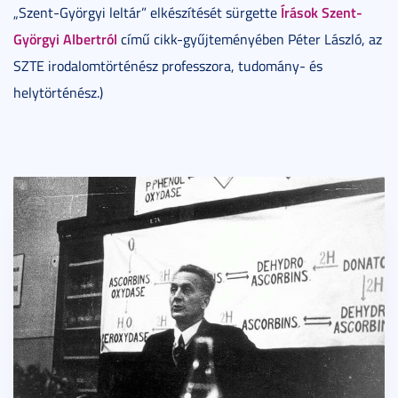
Írások Szent-
„Szent-Györgyi leltár” elkészítését sürgette
Györgyi Albertról
című cikk-gyűjteményében Péter László, az
SZTE irodalomtörténész professzora, tudomány- és
helytörténész.)