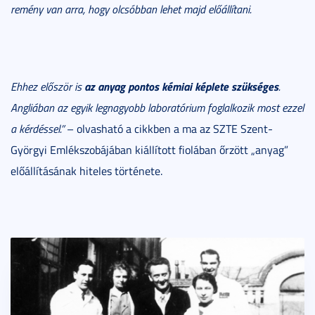
remény van arra, hogy olcsóbban lehet majd előállítani.
az anyag pontos kémiai képlete szükséges
Ehhez először is
.
Angliában az egyik legnagyobb laboratórium foglalkozik most ezzel
a kérdéssel.”
– olvasható a cikkben a ma az SZTE Szent-
Györgyi Emlékszobájában kiállított fiolában őrzött „anyag”
előállításának hiteles története.