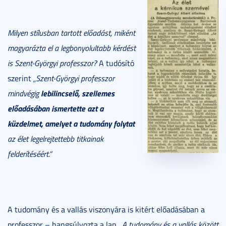
Milyen stílusban tartott előadást, miként
magyarázta el a legbonyolultabb kérdést
is Szent-Györgyi professzor?
A tudósító
szerint
„Szent-Györgyi professzor
lebilincselő, szellemes
mindvégig
előadásában ismertette azt a
küzdelmet, amelyet a tudomány folytat
az élet legelrejtettebb titkainak
felderítéséért.”
A tudomány és a vallás viszonyára is kitért előadásában a
professzor – hangsúlyozta a lap.
„A tudomány és a vallás között