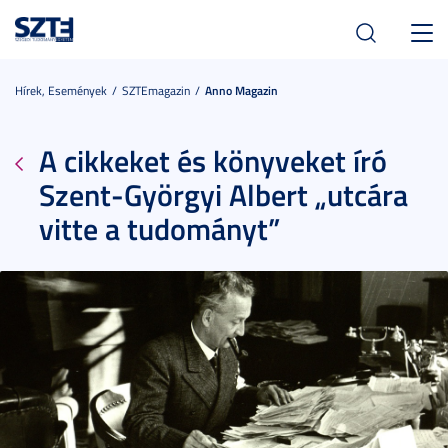
Toggl
navig
Hírek, Események
SZTEmagazin
Anno Magazin
A cikkeket és könyveket író
Szent-Györgyi Albert „utcára
vitte a tudományt”