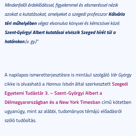
Mindenfelől érdeklődéssel, figyelemmel és elismeréssel nézik
Kálvária
azokat a kutatásokat, amelyeket a szegedi professzor
téri műhelyében
végez elvonulva könyvei és kémcsövei közé.
Szent-Györgyi Albert kutatásai elviszik Szeged hírét túl a
határokon
.(v. gy.)”
A napilapos ismeretterjesztésre is mintául szolgáló
Vér György
Szegedi
cikke is olvasható a
Hannus István
által szerkesztett
Egyetemi Tudástár 3. – Szent-Györgyi Albert a
Délmagyarországban és a New York Timesban
című kötetben
ugyanúgy, mint az alábbi, tudományos témájú előadásról
szóló tudósítás.