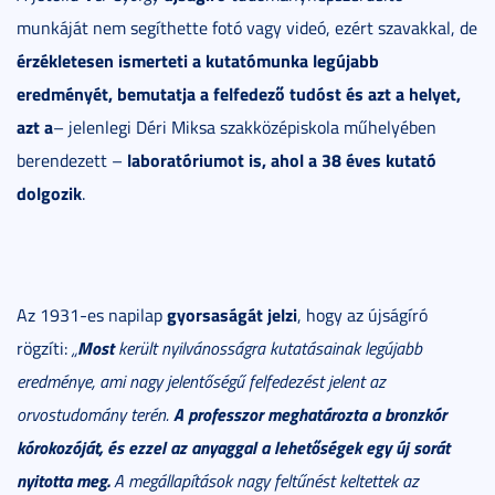
munkáját nem segíthette fotó vagy videó, ezért szavakkal, de
érzékletesen ismerteti a kutatómunka legújabb
eredményét, bemutatja a felfedező tudóst és azt a helyet,
azt a
– jelenlegi Déri Miksa szakközépiskola műhelyében
laboratóriumot is, ahol a 38 éves kutató
berendezett –
dolgozik
.
gyorsaságát jelzi
Az 1931-es napilap
, hogy az újságíró
Most
rögzíti:
„
került nyilvánosságra kutatásainak legújabb
eredménye, ami nagy jelentőségű felfedezést jelent az
A professzor meghatározta a bronzkór
orvostudomány terén.
kórokozóját, és ezzel az anyaggal a lehetőségek egy új sorát
nyitotta meg.
A megállapítások nagy feltűnést keltettek az