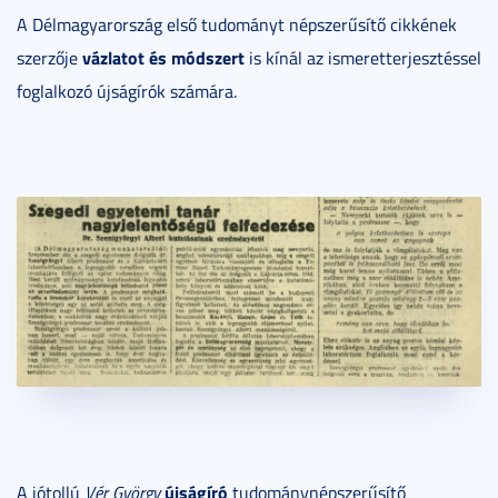
A Délmagyarország első tudományt népszerűsítő cikkének
vázlatot és módszert
szerzője
is kínál az ismeretterjesztéssel
foglalkozó újságírók számára.
újságíró
A jótollú
Vér György
tudománynépszerűsítő