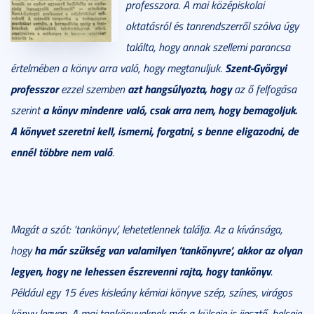
professzora. A mai középiskolai
oktatásról és tanrendszerről szólva úgy
találta, hogy annak szellemi parancsa
Szent-Györgyi
értelmében a könyv arra való, hogy megtanuljuk.
professzor
azt hangsúlyozta, hogy
ezzel szemben
az ő felfogása
a könyv mindenre való, csak arra nem, hogy bemagoljuk.
szerint
A könyvet szeretni kell, ismerni, forgatni, s benne eligazodni, de
ennél többre nem való
.
Magát a szót: ’tankönyv’, lehetetlennek találja. Az a kívánsága,
ha már szükség van valamilyen ’tankönyvre’, akkor az olyan
hogy
legyen, hogy ne lehessen észrevenni rajta, hogy tankönyv
.
Például egy 15 éves kisleány kémiai könyve szép, színes, virágos
könyv legyen. A mai tankönyveknek már a külseje is ijesztő, belseje