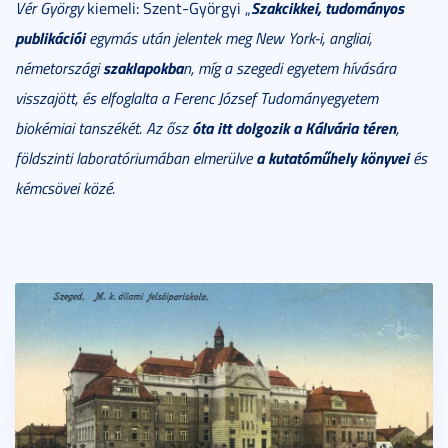
Szakcikkei, tudományos
Vér György
kiemeli: Szent-Györgyi „
publikációi
egymás után jelentek meg New York-i, angliai,
szaklapokba
németországi
n, míg a szegedi egyetem hívására
visszajött, és elfoglalta a Ferenc József Tudományegyetem
óta itt dolgozik a Kálvária téren
biokémiai tanszékét. Az ősz
,
a kutatóműhely könyvei
földszinti laboratóriumában elmerülve
és
kémcsövei közé.