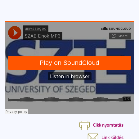
Cikk nyomtatás
Link küldés