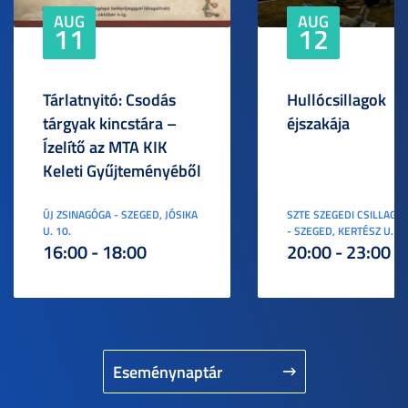
AUG
AUG
11
12
Tárlatnyitó: Csodás
Hullócsillagok
tárgyak kincstára –
éjszakája
Ízelítő az MTA KIK
Keleti Gyűjteményéből
ÚJ ZSINAGÓGA - SZEGED, JÓSIKA
SZTE SZEGEDI CSILLAGV
U. 10.
- SZEGED, KERTÉSZ U. 3.
16:00 - 18:00
20:00 - 23:00
Eseménynaptár