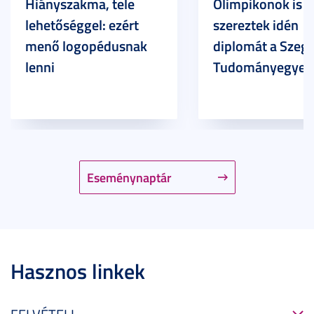
Hiányszakma, tele
Olimpikonok is
lehetőséggel: ezért
szereztek idén
menő logopédusnak
diplomát a Szege
lenni
Tudományegyet
Eseménynaptár
Hasznos linkek