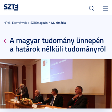
Toggl
navig
Hírek, Események
SZTEmagazin
Multimédia
A magyar tudomány ünnepén
a határok nélküli tudományról