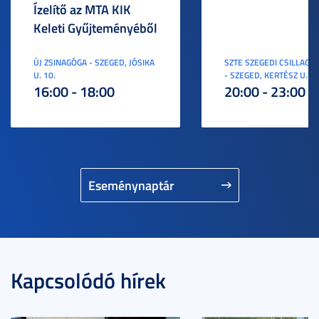
Ízelítő az MTA KIK
Keleti Gyűjteményéből
ÚJ ZSINAGÓGA - SZEGED, JÓSIKA
SZTE SZEGEDI CSILLAGV
U. 10.
- SZEGED, KERTÉSZ U. 3.
16:00 - 18:00
20:00 - 23:00
Eseménynaptár
Kapcsolódó hírek