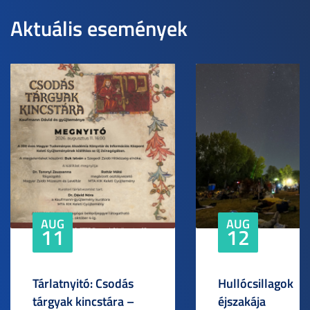
Aktuális események
AUG
AUG
11
12
Tárlatnyitó: Csodás
Hullócsillagok
tárgyak kincstára –
éjszakája