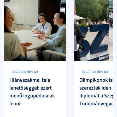
LEGÚJABB HÍREINK
LEGÚJABB HÍREINK
Hiányszakma, tele
Olimpikonok is
lehetőséggel: ezért
szereztek idén
menő logopédusnak
diplomát a Szege
lenni
Tudományegyet