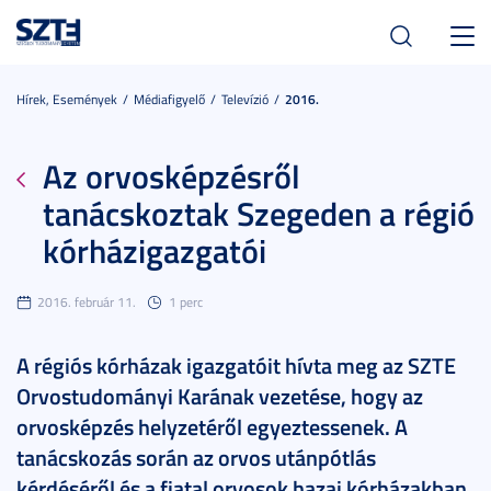
Toggl
navig
Hírek, Események
Médiafigyelő
Televízió
2016.
Az orvosképzésről
tanácskoztak Szegeden a régió
kórházigazgatói
2016. február 11.
1 perc
A régiós kórházak igazgatóit hívta meg az SZTE
Orvostudományi Karának vezetése, hogy az
orvosképzés helyzetéről egyeztessenek. A
tanácskozás során az orvos utánpótlás
kérdéséről és a fiatal orvosok hazai kórházakban