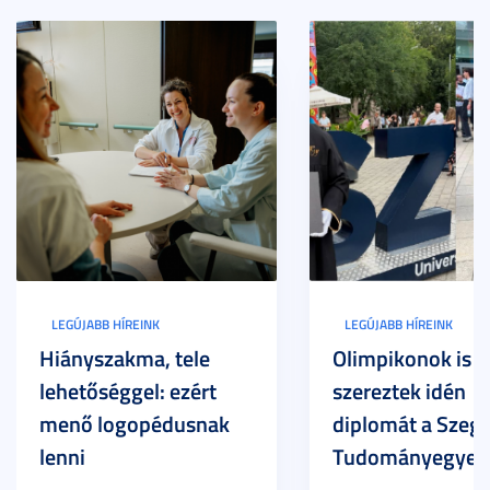
LEGÚJABB HÍREINK
LEGÚJABB HÍREINK
Hiányszakma, tele
Olimpikonok is
lehetőséggel: ezért
szereztek idén
menő logopédusnak
diplomát a Szege
lenni
Tudományegyet