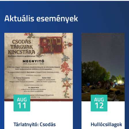
Aktuális események
AUG
AUG
11
12
Tárlatnyitó: Csodás
Hullócsillagok