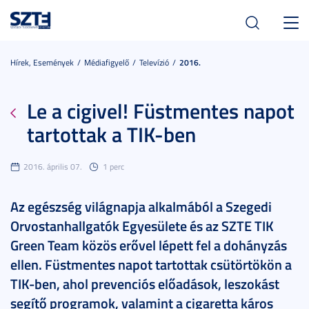
Toggl
navig
Hírek, Események
Médiafigyelő
Televízió
2016.
Le a cigivel! Füstmentes napot
tartottak a TIK-ben
2016. április 07.
1 perc
Az egészség világnapja alkalmából a Szegedi
Orvostanhallgatók Egyesülete és az SZTE TIK
Green Team közös erővel lépett fel a dohányzás
ellen. Füstmentes napot tartottak csütörtökön a
TIK-ben, ahol prevenciós előadások, leszokást
segítő programok, valamint a cigaretta káros