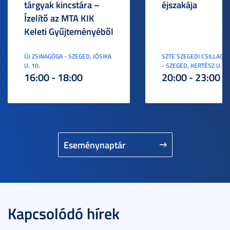
tárgyak kincstára –
éjszakája
Ízelítő az MTA KIK
Keleti Gyűjteményéből
ÚJ ZSINAGÓGA - SZEGED, JÓSIKA
SZTE SZEGEDI CSILLAGV
U. 10.
- SZEGED, KERTÉSZ U. 3.
16:00 - 18:00
20:00 - 23:00
Eseménynaptár
Kapcsolódó hírek