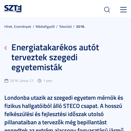
Toggl
navig
Hírek, Események
Médiafigyelő
Televízió
2016.
Energiatakarékos autót
terveztek szegedi
egyetemisták
2016. június 21.
1 perc
Londonba utazik az szegedi egyetem mérnök és
fizikus hallgatóiból álló STECO csapat. A hosszú
felkészülési és fejlesztési időszak utolsó
pillanataiban a tervezők még bepillantást
engedtek az extrém alacsony fogyasztású jármű