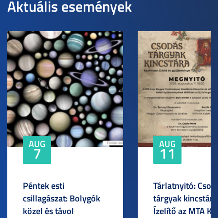
Aktuális események
AUG
AUG
7
11
Péntek esti
Tárlatnyitó: Csod
csillagászat: Bolygók
tárgyak kincstára
közel és távol
Ízelítő az MTA KI