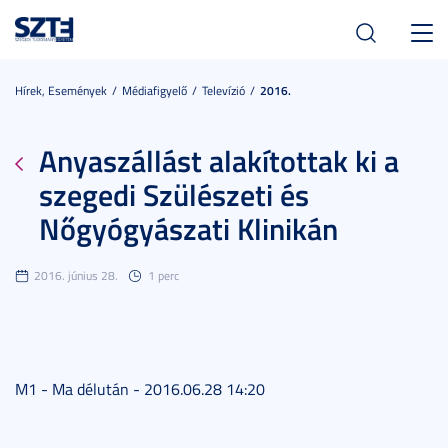
Toggl
navig
Hírek, Események
Médiafigyelő
Televízió
2016.
Anyaszállást alakítottak ki a
szegedi Szülészeti és
Nőgyógyászati Klinikán
2016. június 28.
1 perc
M1 - Ma délután - 2016.06.28 14:20