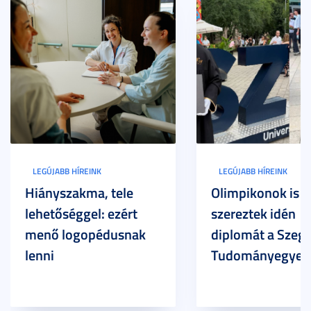
LEGÚJABB HÍREINK
LEGÚJABB HÍREINK
Hiányszakma, tele
Olimpikonok is
lehetőséggel: ezért
szereztek idén
menő logopédusnak
diplomát a Szege
lenni
Tudományegyet