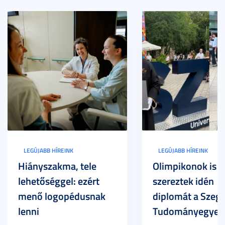
LEGÚJABB HÍREINK
LEGÚJABB HÍREINK
Hiányszakma, tele
Olimpikonok is
lehetőséggel: ezért
szereztek idén
menő logopédusnak
diplomát a Szege
lenni
Tudományegyet