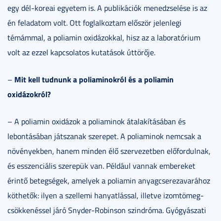
egy dél-koreai egyetem is. A publikációk menedzselése is az
én feladatom volt. Ott foglalkoztam először jelenlegi
témámmal, a poliamin oxidázokkal, hisz az a laboratórium
volt az ezzel kapcsolatos kutatások úttörője.
Mit kell tudnunk a poliaminokról és a poliamin
–
oxidázokról?
– A poliamin oxidázok a poliaminok átalakításában és
lebontásában játszanak szerepet. A poliaminok nemcsak a
növényekben, hanem minden élő szervezetben előfordulnak,
és esszenciális szerepük van. Például vannak embereket
érintő betegségek, amelyek a poliamin anyagcserezavarához
köthetők: ilyen a szellemi hanyatlással, illetve izomtömeg-
csökkenéssel járó Snyder-Robinson szindróma. Gyógyászati