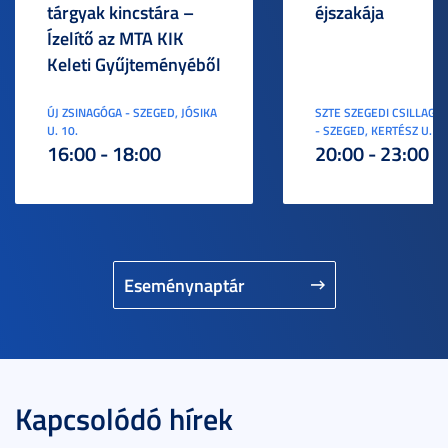
tárgyak kincstára –
éjszakája
Ízelítő az MTA KIK
Keleti Gyűjteményéből
ÚJ ZSINAGÓGA - SZEGED, JÓSIKA
SZTE SZEGEDI CSILLAGV
U. 10.
- SZEGED, KERTÉSZ U. 3.
16:00 - 18:00
20:00 - 23:00
Eseménynaptár
Kapcsolódó hírek