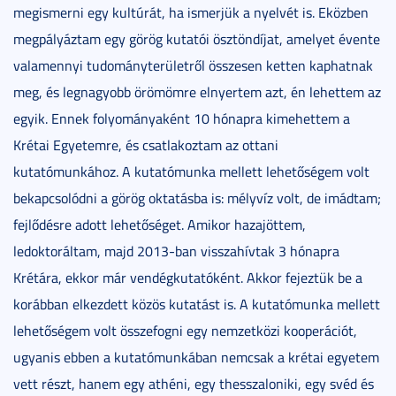
megismerni egy kultúrát, ha ismerjük a nyelvét is. Eközben
megpályáztam egy görög kutatói ösztöndíjat, amelyet évente
valamennyi tudományterületről összesen ketten kaphatnak
meg, és legnagyobb örömömre elnyertem azt, én lehettem az
egyik. Ennek folyományaként 10 hónapra kimehettem a
Krétai Egyetemre, és csatlakoztam az ottani
kutatómunkához. A kutatómunka mellett lehetőségem volt
bekapcsolódni a görög oktatásba is: mélyvíz volt, de imádtam;
fejlődésre adott lehetőséget. Amikor hazajöttem,
ledoktoráltam, majd 2013-ban visszahívtak 3 hónapra
Krétára, ekkor már vendégkutatóként. Akkor fejeztük be a
korábban elkezdett közös kutatást is. A kutatómunka mellett
lehetőségem volt összefogni egy nemzetközi kooperációt,
ugyanis ebben a kutatómunkában nemcsak a krétai egyetem
vett részt, hanem egy athéni, egy thesszaloniki, egy svéd és