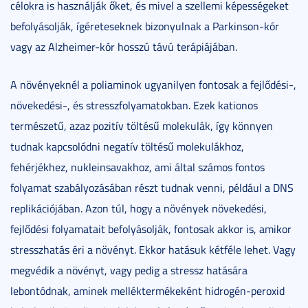
célokra is használják őket, és mivel a szellemi képességeket
befolyásolják, ígéreteseknek bizonyulnak a Parkinson-kór
vagy az Alzheimer-kór hosszú távú terápiájában.
A növényeknél a poliaminok ugyanilyen fontosak a fejlődési-,
növekedési-, és stresszfolyamatokban. Ezek kationos
természetű, azaz pozitív töltésű molekulák, így könnyen
tudnak kapcsolódni negatív töltésű molekulákhoz,
fehérjékhez, nukleinsavakhoz, ami által számos fontos
folyamat szabályozásában részt tudnak venni, például a DNS
replikációjában. Azon túl, hogy a növények növekedési,
fejlődési folyamatait befolyásolják, fontosak akkor is, amikor
stresszhatás éri a növényt. Ekkor hatásuk kétféle lehet. Vagy
megvédik a növényt, vagy pedig a stressz hatására
lebontódnak, aminek melléktermékeként hidrogén-peroxid