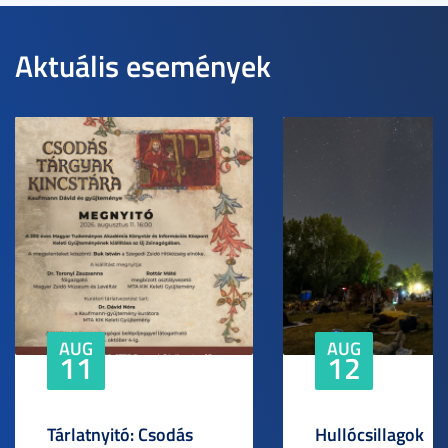
Aktuális események
AUG
AUG
11
12
Tárlatnyitó: Csodás
Hullócsillagok