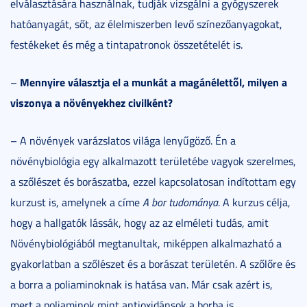
elválasztására használnak, tudják vizsgálni a gyógyszerek
hatóanyagát, sőt, az élelmiszerben levő színezőanyagokat,
festékeket és még a tintapatronok összetételét is.
Mennyire választja el a munkát a magánélettől, milyen a
–
viszonya a növényekhez civilként?
– A növények varázslatos világa lenyűgöző. Én a
növénybiológia egy alkalmazott területébe vagyok szerelmes,
a szőlészet és borászatba, ezzel kapcsolatosan indítottam egy
kurzust is, amelynek a címe
A bor tudománya
. A kurzus célja,
hogy a hallgatók lássák, hogy az az elméleti tudás, amit
Növénybiológiából megtanultak, miképpen alkalmazható a
gyakorlatban a szőlészet és a borászat területén. A szőlőre és
a borra a poliaminoknak is hatása van. Már csak azért is,
mert a poliaminok mint antioxidánsok a borba is