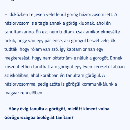
– Időközben teljesen véletlenül görög háziorvosom lett. A
háziorvosom is a tagja annak a görög klubnak, ahol én
tanultam anno. Én ezt nem tudtam, csak amikor elmesélte
nekik, hogy van egy páciense, aki görögül beszél vele, ők
tudták, hogy rólam van szó. Így kaptam onnan egy
megkeresést, hogy nem oktatnám-e náluk a görögöt. Ennek
köszönhetően taníthattam görögöt egy éven keresztül abban
az iskolában, ahol korábban én tanultam görögül. A
háziorvosommal pedig azóta is görögül kommunikálunk a
magyar rendelőben.
Hány évig tanulta a görögöt, mielőtt kiment volna
–
Görögországba biológiát tanítani?