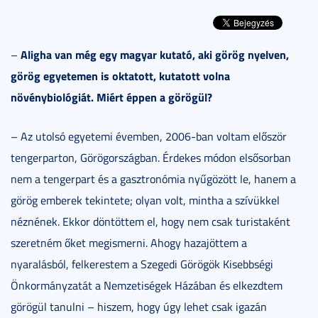
Aligha van még egy magyar kutató, aki görög nyelven,
–
görög egyetemen is oktatott, kutatott volna
növénybiológiát. Miért éppen a görögül?
– Az utolsó egyetemi évemben, 2006-ban voltam először
tengerparton, Görögországban. Érdekes módon elsősorban
nem a tengerpart és a gasztronómia nyűgözött le, hanem a
görög emberek tekintete; olyan volt, mintha a szívükkel
néznének. Ekkor döntöttem el, hogy nem csak turistaként
szeretném őket megismerni. Ahogy hazajöttem a
nyaralásból, felkerestem a Szegedi Görögök Kisebbségi
Önkormányzatát a Nemzetiségek Házában és elkezdtem
görögül tanulni – hiszem, hogy úgy lehet csak igazán