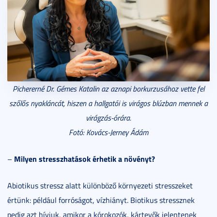
Pichererné Dr. Gémes Katalin az aznapi borkurzusához vette fel
szőlős nyakláncát, hiszen a hallgatói is virágos blúzban mennek a
virágzás-órára.
Fotó: Kovács-Jerney Ádám
Milyen stresszhatások érhetik a növényt?
–
Abiotikus stressz alatt különböző környezeti stresszeket
értünk: például forróságot, vízhiányt. Biotikus stressznek
pedig azt hívjuk, amikor a kórokozók, kártevők jelentenek