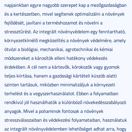
napjainkban egyre nagyobb szerepet kap a mezőgazdaságban
és a kertészetben, mivel segítenek optimalizálni a növények
fejlődését, javítani a terméshozamot és növelni a
stressztűrést. Az integrált növényvédelem egy fenntartható,
környezetkímélő megközelítés a növények védelmére, amely
ötvözi a biológiai, mechanikai, agrotechnikai és kémiai
módszereket a károsítók elleni hatékony védekezés
érdekében. A cél nem a kártevők, kórokozók vagy gyomok
teljes kiirtása, hanem a gazdasági kártételi küszöb alatti
szinten tartásuk, miközben minimalizáljuk a környezeti
terhelést és a vegyszerhasználatot. Ebben a folyamatban
rendkívül jól használhatók a különböző növekedésszabályozó
anyagok. Mivel a poliaminok fontosak a növények
stresszválaszaiban és védekezési folyamataiban, használatuk
az integrált növényvédelemben lehetőséget adhat arra, hogy