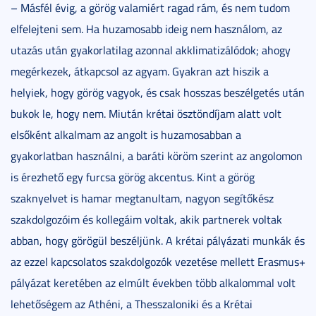
– Másfél évig, a görög valamiért ragad rám, és nem tudom
elfelejteni sem. Ha huzamosabb ideig nem használom, az
utazás után gyakorlatilag azonnal akklimatizálódok; ahogy
megérkezek, átkapcsol az agyam. Gyakran azt hiszik a
helyiek, hogy görög vagyok, és csak hosszas beszélgetés után
bukok le, hogy nem. Miután krétai ösztöndíjam alatt volt
elsőként alkalmam az angolt is huzamosabban a
gyakorlatban használni, a baráti köröm szerint az angolomon
is érezhető egy furcsa görög akcentus. Kint a görög
szaknyelvet is hamar megtanultam, nagyon segítőkész
szakdolgozóim és kollegáim voltak, akik partnerek voltak
abban, hogy görögül beszéljünk. A krétai pályázati munkák és
az ezzel kapcsolatos szakdolgozók vezetése mellett Erasmus+
pályázat keretében az elmúlt években több alkalommal volt
lehetőségem az Athéni, a Thesszaloniki és a Krétai