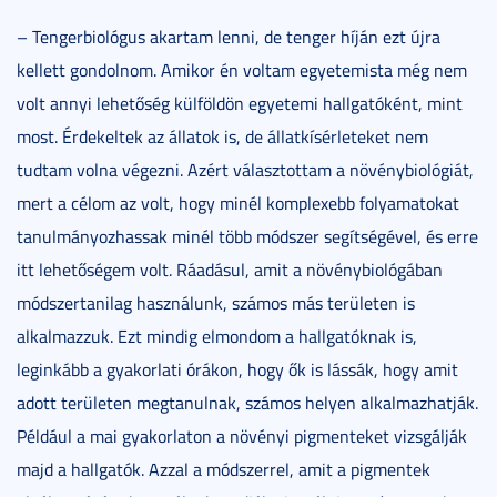
– Tengerbiológus akartam lenni, de tenger híján ezt újra
kellett gondolnom. Amikor én voltam egyetemista még nem
volt annyi lehetőség külföldön egyetemi hallgatóként, mint
most. Érdekeltek az állatok is, de állatkísérleteket nem
tudtam volna végezni. Azért választottam a növénybiológiát,
mert a célom az volt, hogy minél komplexebb folyamatokat
tanulmányozhassak minél több módszer segítségével, és erre
itt lehetőségem volt. Ráadásul, amit a növénybiológában
módszertanilag használunk, számos más területen is
alkalmazzuk. Ezt mindig elmondom a hallgatóknak is,
leginkább a gyakorlati órákon, hogy ők is lássák, hogy amit
adott területen megtanulnak, számos helyen alkalmazhatják.
Például a mai gyakorlaton a növényi pigmenteket vizsgálják
majd a hallgatók. Azzal a módszerrel, amit a pigmentek