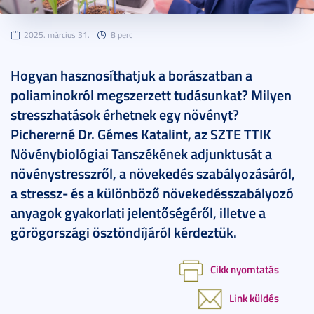
2025. március 31.
8 perc
Hogyan hasznosíthatjuk a borászatban a
poliaminokról megszerzett tudásunkat? Milyen
stresszhatások érhetnek egy növényt?
Pichererné Dr. Gémes Katalint, az SZTE TTIK
Növénybiológiai Tanszékének adjunktusát a
növénystresszről, a növekedés szabályozásáról,
a stressz- és a különböző növekedésszabályozó
anyagok gyakorlati jelentőségéről, illetve a
görögországi ösztöndíjáról kérdeztük.
Cikk nyomtatás
Link küldés