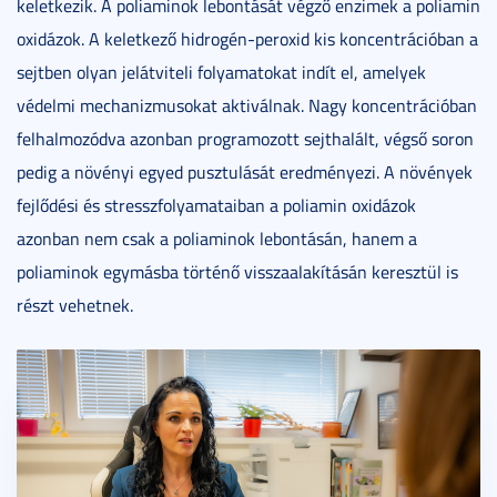
keletkezik. A poliaminok lebontását végző enzimek a poliamin
oxidázok. A keletkező hidrogén-peroxid kis koncentrációban a
sejtben olyan jelátviteli folyamatokat indít el, amelyek
védelmi mechanizmusokat aktiválnak. Nagy koncentrációban
felhalmozódva azonban programozott sejthalált, végső soron
pedig a növényi egyed pusztulását eredményezi. A növények
fejlődési és stresszfolyamataiban a poliamin oxidázok
azonban nem csak a poliaminok lebontásán, hanem a
poliaminok egymásba történő visszaalakításán keresztül is
részt vehetnek.