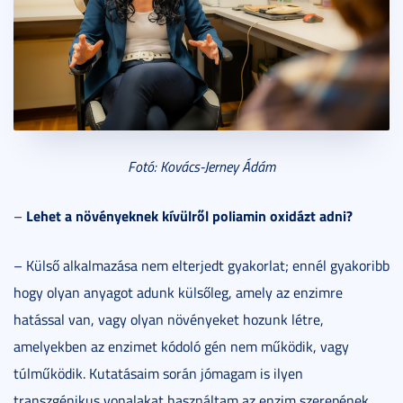
Fotó: Kovács-Jerney Ádám
Lehet a növényeknek kívülről poliamin oxidázt adni?
–
– Külső alkalmazása nem elterjedt gyakorlat; ennél gyakoribb
hogy olyan anyagot adunk külsőleg, amely az enzimre
hatással van, vagy olyan növényeket hozunk létre,
amelyekben az enzimet kódoló gén nem működik, vagy
túlműködik. Kutatásaim során jómagam is ilyen
transzgénikus vonalakat használtam az enzim szerepének