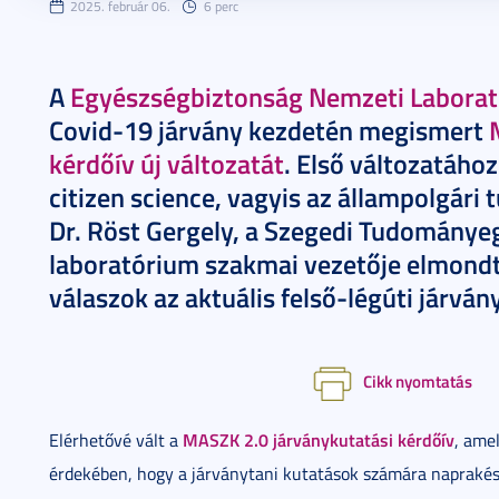
2025. február 06.
6 perc
A
Egyészségbiztonság Nemzeti Labora
Covid-19 járvány kezdetén megismert
kérdőív új változatát
. Első változatáho
citizen science, vagyis az állampolgári
Dr. Röst Gergely, a Szegedi Tudomány
laboratórium szakmai vezetője elmondt
válaszok az aktuális felső-légúti járván
Cikk nyomtatás
MASZK 2.0 járványkutatási kérdőív
Elérhetővé vált a
, ame
érdekében, hogy a járványtani kutatások számára naprakés