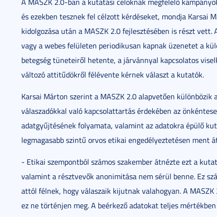
A MASZK 2.0-ban a kutatási céloknak megfelelő kampányoka
és ezekben tesznek fel célzott kérdéseket, mondja Karsai 
kidolgozása után a MASZK 2.0 fejlesztésében is részt vett.
vagy a webes felületen periodikusan kapnak üzenetet a kül
betegség tüneteiről hetente, a járvánnyal kapcsolatos vise
változó attitűdökről félévente kérnek választ a kutatók.
Karsai Márton szerint a MASZK 2.0 alapvetően különbözik 
válaszadókkal való kapcsolattartás érdekében az önkéntes
adatgyűjtésének folyamata, valamint az adatokra épülő kut
legmagasabb szintű orvos etikai engedélyeztetésen ment át
- Etikai szempontból számos szakember átnézte ezt a kutatás
valamint a résztvevők anonimitása nem sérül benne. Ez szá
attól félnek, hogy válaszaik kijutnak valahogyan. A MASZK 
ez ne történjen meg. A beérkező adatokat teljes mértékben 