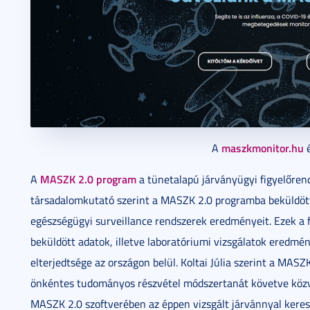
maszkmonitor.hu
A
é
MASZK 2.0 program
A
a tünetalapú járványügyi figyelőrends
társadalomkutató szerint a MASZK 2.0 programba beküldött
egészségügyi surveillance rendszerek eredményeit. Ezek a f
beküldött adatok, illetve laboratóriumi vizsgálatok eredmén
elterjedtsége az országon belül. Koltai Júlia szerint a MASZ
önkéntes tudományos részvétel módszertanát követve közve
MASZK 2.0 szoftverében az éppen vizsgált járvánnyal keresi