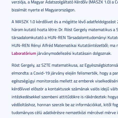
verziója, a Magyar Adatszolgáltató Kérdőív (MASZK 1.0) a 
bizalmát nyerte el Magyarországon.
A MASZK 1.0 kérdőívet és a mögötte lévő adatfeldolgozást 
három kutató hozta létre: Dr. Röst Gergely matematikus a S
társadalomkutató a HUN-REN Társadalomtudományi Kutatókö
HUN-REN Rényi Alfréd Matematikai Kutatóintézetből; ma
Laboratórium
járványmodellezési kutatásain dolgoznak.
Röst Gergely, az SZTE matematikusa, az Egyészségbiztons
elmondta: a Covid-19 járvány elején felismerték, hogy a pa
egészségügyi monitorozás mellett az emberek viselkedésérő
kérdőívvel először a kontaktusok számának valós idejű vált
intézkedésekkel szembeni attitűdökre is rákérdeztek: hogy
védőoltáshoz, honnan szerzik be az információikat, kitől f
tudományos célú adatkérésre nemzetközi mércével mérve is