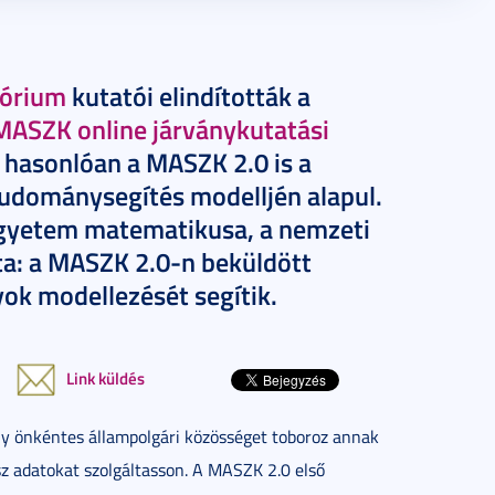
tórium
kutatói elindították a
MASZK online járványkutatási
z hasonlóan a MASZK 2.0 is a
 tudománysegítés modelljén alapul.
egyetem matematikusa, a nemzeti
a: a MASZK 2.0-n beküldött
yok modellezését segítik.
Link küldés
ly önkéntes állampolgári közösséget toboroz annak
z adatokat szolgáltasson. A MASZK 2.0 első