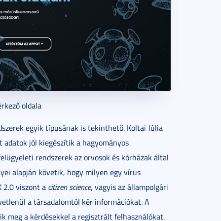
rkező oldala
zerek egyik típusának is tekinthető. Koltai Júlia
 adatok jól kiegészítik a hagyományos
elügyeleti rendszerek az orvosok és kórházak által
yei alapján követik, hogy milyen egy vírus
K 2.0 viszont a
citizen science
, vagyis az állampolgári
tlenül a társadalomtól kér információkat. A
k meg a kérdésekkel a regisztrált felhasználókat.