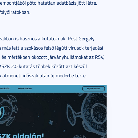
empontjából pótolhatatlan adatbázis jött létre,
folyóiratokban.
szakban is hasznos a kutatóknak. Röst Gergely
más lett a szokásos felső légúti vírusok terjedési
en és mértékben okozott járványhullámokat az RSV,
ASZK 2.0 kutatás többek között azt készül
y átmeneti időszak után új mederbe tér-e.