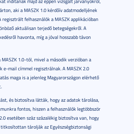
t indítanak majd az éppen vizsgált járványokról,
Márton, aki a MASZK 1.0 kérdőív adatmodelljének
 A regisztrált felhasználók a MASZK applikációban
önböző aktuálisan terjedő betegségekről. A
lkedésről havonta, míg a jóval hosszabb távon
a MASZK 1.0-tól, mivel a második verzióban a
ek e-mail címmel regisztrálnak. A MASZK 2.0
atás maga is a jelenleg Magyarországon elérhető
.
t, és biztosítva látták, hogy az adatok tárolása,
munkra fontos, hiszen a felhasználók legtöbbször
2.0 esetében száz százalékig biztosítva van, hogy
titkosítottan tárolják az Egyészségbiztonsági