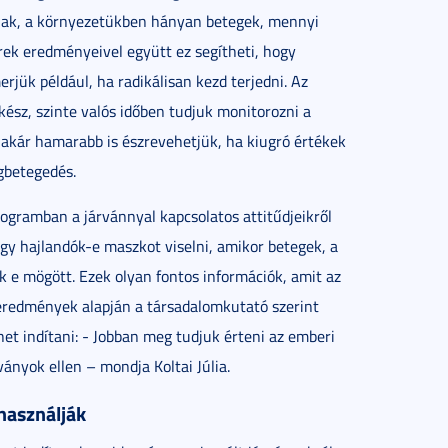
nak, a környezetükben hányan betegek, mennyi
ek eredményeivel együtt ez segítheti, hogy
erjük például, ha radikálisan kezd terjedni. Az
kész, szinte valós időben tudjuk monitorozni a
akár hamarabb is észrevehetjük, ha kiugró értékek
gbetegedés.
programban a járvánnyal kapcsolatos attitűdjeikről
hogy hajlandók-e maszkot viselni, amikor betegek, a
k e mögött. Ezek olyan fontos információk, amit az
eredmények alapján a társadalomkutató szerint
t indítani: - Jobban meg tudjuk érteni az emberi
ványok ellen – mondja Koltai Júlia.
 használják