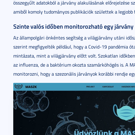
összegyűlt adatokból a járvány alakulásának előrejelzése sz
amiből komoly tudományos publikációk születtek a legjobb 
Szinte valós időben monitorozható egy járvány
Az állampolgári önkéntes segítség a világjárvány utáni idő
szerint megfigyelték például, hogy a Covid-19 pandémia óta 
mintázata, mint a világjárvány előtt volt. Szokatlan időkb
az influenza, de a baktérium okozta szamárköhögés is. A M
monitorozni, hogy a szezonális járványok korábbi rendje eg