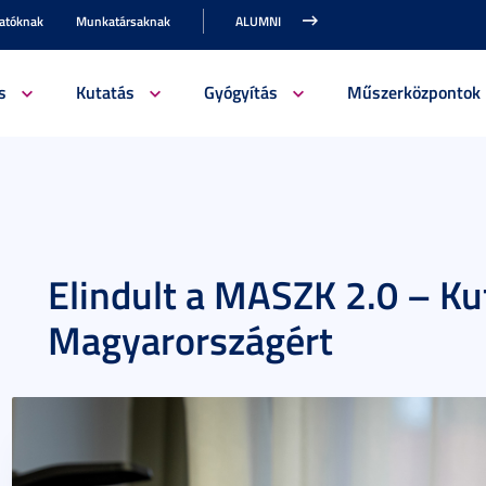
gatóknak
Munkatársaknak
ALUMNI
s
Kutatás
Gyógyítás
Műszerközpontok
Elindult a MASZK 2.0 – K
Magyarországért