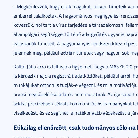
- Megkérdezzük, hogy érzik magukat, milyen tüneteik van
emberrel találkoztak. A hagyományos megfigyelési rendszer
kövessük, hol tart a vírus terjedése a társadalomban, felism
állampolgári segítséggel történő adatgyűjtés ugyanis napra
válaszadók tüneteit. A hagyományos rendszerekhez képest 
jelennek meg, például extrém tünetek vagy nagyon sok me
Koltai Júlia arra is felhívja a figyelmet, hogy a MASZK 2.0 
is kérdezik majd a regisztrált adatközlőket, például arról, 
munkájukat otthon is tudják-e végezni, és mi a motivációju
orvosi megközelítésű adatok nem mutatnak. Az így kapott 
sokkal precízebben célzott kommunikációs kampányokat lehe
viselkedést, és ez segítheti a hatékonyabb védekezést a jár
Etikailag ellenőrzött, csak tudományos célokra