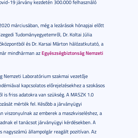
Covid-19 járvány kezdetén 300.000 felhasználó
2020 márciusában, még a lezárások hónapjai előtt
zegedi Tudományegyetemről, Dr. Koltai Júlia
zpontból és Dr. Karsai Márton hálózatkutató, a
Egyészségbiztonság Nemzeti
 már mindhárman az
ág Nemzeti Laboratórium szakmai vezetője
ndémiával kapcsolatos előrejelzésekhez a szokásos
l is friss adatokra van szükség. A MASZK 1.0
ozását mérték fel. Később a járványügyi
an viszonyulnak az emberek a maszkviseléshez, a
ogadnak el tanácsot járványügyi kérdésekben. A
 nagyszámú állampolgár reagált pozitívan. Az