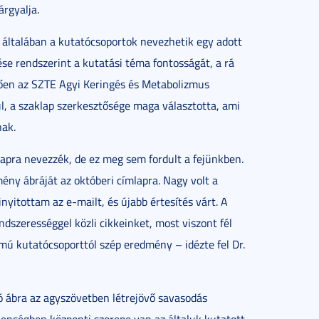
árgyalja.
 általában a kutatócsoportok nevezhetik egy adott
se rendszerint a kutatási téma fontosságát, a rá
érően az SZTE Agyi Keringés és Metabolizmus
l, a szaklap szerkesztősége maga választotta, ami
nak.
lapra nevezzék, de ez meg sem fordult a fejünkben.
mény ábráját az októberi címlapra. Nagy volt a
nyitottam az e-mailt, és újabb értesítés várt. A
ndszerességgel közli cikkeinket, most viszont fél
mú kutatócsoporttól szép eredmény – idézte fel Dr.
ó ábra az agyszövetben létrejövő savasodás
elenségben központi szerepe van az általuk kutatott