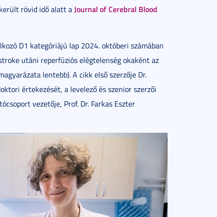
Journal of Cerebral Blood
erült rövid idő alatt a
alkozó D1 kategóriájú lap 2024. októberi számában
stroke utáni reperfúziós elégtelenség okaként az
magyarázata lentebb). A cikk első szerzője Dr.
ktori értekezését, a levelező és szenior szerzői
csoport vezetője, Prof. Dr. Farkas Eszter