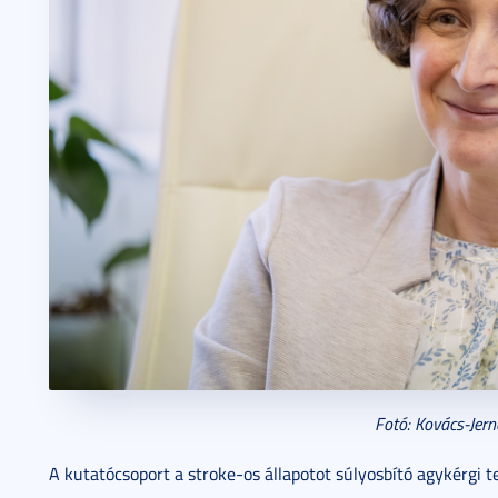
Fotó: Kovács-Jer
A kutatócsoport a stroke-os állapotot súlyosbító agykérgi t