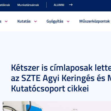
gatóknak
Munkatársaknak
ALUMNI
s
Kutatás
Gyógyítás
Műszerközpontok
Kétszer is címlaposak let
az SZTE Agyi Keringés és
Kutatócsoport cikkei