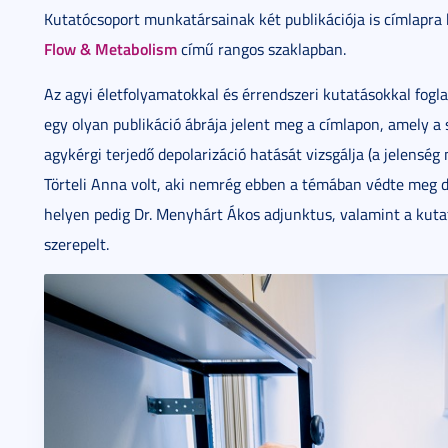
Kutatócsoport munkatársainak két publikációja is címlapra k
Flow & Metabolism
című rangos szaklapban.
Az agyi életfolyamatokkal és érrendszeri kutatásokkal fogl
egy olyan publikáció ábrája jelent meg a címlapon, amely a 
agykérgi terjedő depolarizáció hatását vizsgálja (a jelenség 
Törteli Anna volt, aki nemrég ebben a témában védte meg do
helyen pedig Dr. Menyhárt Ákos adjunktus, valamint a kutató
szerepelt.