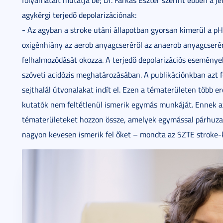
agykérgi terjedő depolarizációnak:
- Az agyban a stroke utáni állapotban gyorsan kimerül a pH
oxigénhiány az aerob anyagcseréről az anaerob anyagcserére
felhalmozódását okozza. A terjedő depolarizációs eseménye
szöveti acidózis meghatározásában. A publikációnkban azt f
sejthalál útvonalakat indít el. Ezen a tématerületen több 
kutatók nem feltétlenül ismerik egymás munkáját. Ennek az 
tématerületeket hozzon össze, amelyek egymással párhuza
nagyon kevesen ismerik fel őket – mondta az SZTE stroke-