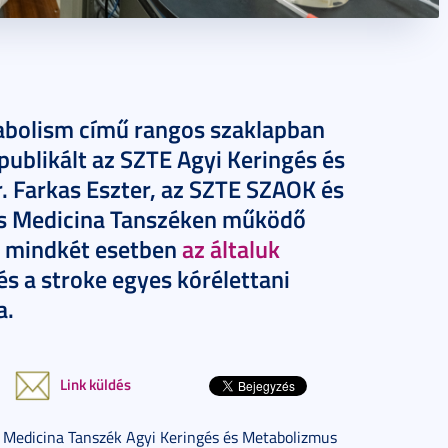
tabolism című rangos szaklapban
 publikált az SZTE Agyi Keringés és
. Farkas Eszter, az SZTE SZAOK és
ris Medicina Tanszéken működő
y mindkét esetben
az általuk
és a stroke egyes kórélettani
a.
Link küldés
s Medicina Tanszék Agyi Keringés és Metabolizmus