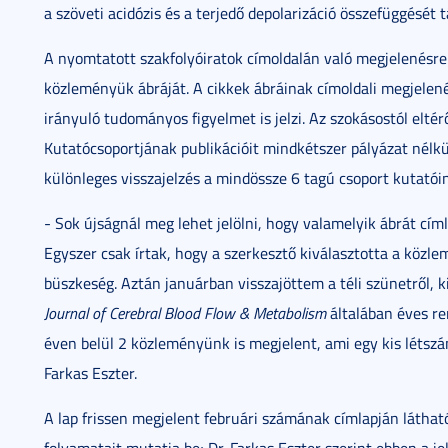
a szöveti acidózis és a terjedő depolarizáció összefüggését t
A nyomtatott szakfolyóiratok címoldalán való megjelenésre
közleményük ábráját. A cikkek ábráinak címoldali megjelené
irányuló tudományos figyelmet is jelzi. Az szokásostól elt
Kutatócsoportjának publikációit mindkétszer pályázat nélkü
különleges visszajelzés a mindössze 6 tagú csoport kutatói
- Sok újságnál meg lehet jelölni, hogy valamelyik ábrát cím
Egyszer csak írtak, hogy a szerkesztő kiválasztotta a közle
büszkeség. Aztán januárban visszajöttem a téli szünetről, ki
Journal of Cerebral Blood Flow & Metabolism
általában éves re
éven belül 2 közleményünk is megjelent, ami egy kis létszá
Farkas Eszter.
A lap frissen megjelent februári számának címlapján láthat
folyamatait mutatja be; Dr. Farkas Eszter szerint ebben a j