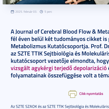
2025. február 03.
5 perc
A Journal of Cerebral Blood Flow & Me
fél éven belül két tudományos cikket is
Metabolizmus Kutatócsoportja. Prof. Dr
az SZTE TTIK Sejtbiológia és Molekulá
kutatócsoport vezetője elmondta, hog
vizsgált agykérgi terjedő depolarizáció
folyamatainak összefüggése volt a tém
Cikk nyomtatás
Az SZTE SZAOK és az SZTE TTIK Sejtbiológia és Molekulári