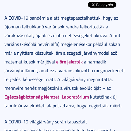
A COVID-19 pandémia alatt megtapasztalhattuk, hogy az
újonnan felbukkanó variánsok rendre felborították a
várakozásokat, újabb és újabb nehézségeket okozva. A brit
variáns (későbbi nevén alfa) megjelenésekor például sokan
már a nyitásra készültek, ám a szegedi járványmodellező
előre jelezték
matematikusok már jóval
a harmadik
járványhullámot, amit ez a variáns okozott a megnövekedett
terjedési képessége miatt. A világjárvány megmutatta,
mennyire nehéz megjósolni a vírusok evolúcióját – az
Egészségbiztonság Nemzeti Laboratórium
kutatóinak új
tanulmánya elméleti alapot ad arra, hogy megértsük miért.
A COVID-19 világjárvány során tapasztalt
bizonytalanságokkal összecsengő új felfedezés szerint a