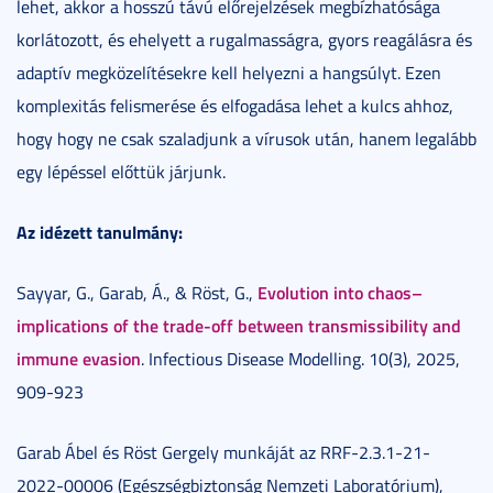
lehet, akkor a hosszú távú előrejelzések megbízhatósága
korlátozott, és ehelyett a rugalmasságra, gyors reagálásra és
adaptív megközelítésekre kell helyezni a hangsúlyt. Ezen
komplexitás felismerése és elfogadása lehet a kulcs ahhoz,
hogy hogy ne csak szaladjunk a vírusok után, hanem legalább
egy lépéssel előttük járjunk.
Az idézett tanulmány:
Evolution into chaos–
Sayyar, G., Garab, Á., & Röst, G.,
implications of the trade-off between transmissibility and
immune evasion
. Infectious Disease Modelling. 10(3), 2025,
909-923
Garab Ábel és Röst Gergely munkáját az RRF-2.3.1-21-
2022-00006 (Egészségbiztonság Nemzeti Laboratórium),