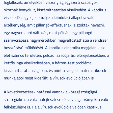
foglalkozik, amelyekben viszonylag egyszerű szabályok
okoznak bonyolult, kiszámíthatatlan viselkedést. A kaotikus
viselkedés egyik jellemzője a kiindulási állapotra való
érzékenység, amit pillangó-effektusnak is szoktak nevezni:
egy nagyon apró változás, mint például egy pillangó
szárnycsapása nagymértékben megváltoztathatja a rendszer
hosszútávú működését. A kaotikus dinamika megjelenik az
élet számos területén, például az időjárási előrejelzésekben, a
kettős inga viselkedésében, a három-test probléma
kiszámíthatatlanságában, és mint a szegedi matematikusok
munkájából most kiderült, a vírusok evolúciójában is.
A következtetések hatással vannak a közegészségügyi
stratégiákra, a vakcinafejlesztésre és a világjárványokra való
felkészülésre is. Ha a vírusok evolúciója valóban kaotikus