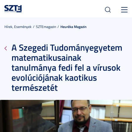
Toggl
navig
Hírek, Események
SZTEmagazin
Heuréka Magazin
A Szegedi Tudományegyetem
matematikusainak
tanulmánya fedi fel a vírusok
evolúciójának kaotikus
természetét