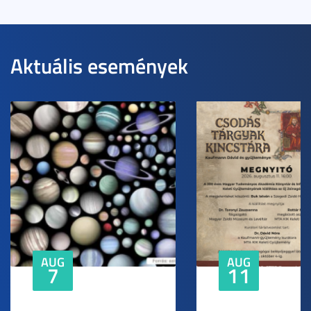
Aktuális események
AUG
AUG
7
11