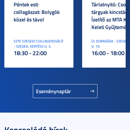
Péntek esti
Tárlatnyitó: Csod
csillagászat: Bolygók
tárgyak kincstára
közel és távol
Ízelítő az MTA KI
Keleti Gyűjtemén
SZTE SZEGEDI CSILLAGVIZSGÁLÓ
ÚJ ZSINAGÓGA - SZEGED,
- SZEGED, KERTÉSZ U. 3.
U. 10.
18:30 - 22:00
16:00 - 18:00
Eseménynaptár
Kapcsolódó hírek