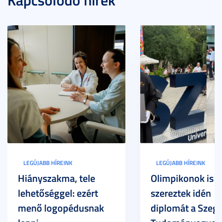
LEGÚJABB HÍREINK
LEGÚJABB HÍREINK
Hiányszakma, tele
Olimpikonok is
lehetőséggel: ezért
szereztek idén
menő logopédusnak
diplomát a Szege