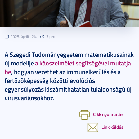
2025. április 24.
3 perc
A Szegedi Tudományegyetem matematikusainak
új modellje
a káoszelmélet segítségével mutatja
be
, hogyan vezethet az immunelkerülés és a
fertőzőképesség közötti evolúciós
egyensúlyozás kiszámíthatatlan tulajdonságú új
vírusvariánsokhoz.
Cikk nyomtatás
Link küldés