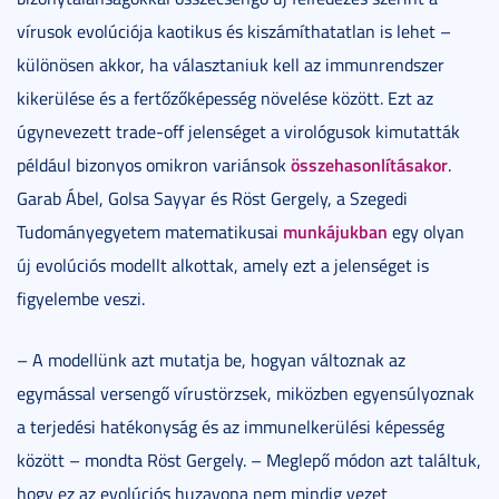
vírusok evolúciója kaotikus és kiszámíthatatlan is lehet –
különösen akkor, ha választaniuk kell az immunrendszer
kikerülése és a fertőzőképesség növelése között. Ezt az
úgynevezett trade-off jelenséget a virológusok kimutatták
összehasonlításakor
például bizonyos omikron variánsok
.
Garab Ábel, Golsa Sayyar és Röst Gergely, a Szegedi
munkájukban
Tudományegyetem matematikusai
egy olyan
új evolúciós modellt alkottak, amely ezt a jelenséget is
figyelembe veszi.
– A modellünk azt mutatja be, hogyan változnak az
egymással versengő vírustörzsek, miközben egyensúlyoznak
a terjedési hatékonyság és az immunelkerülési képesség
között – mondta Röst Gergely. – Meglepő módon azt találtuk,
hogy ez az evolúciós huzavona nem mindig vezet