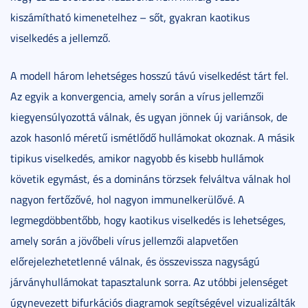
kiszámítható kimenetelhez – sőt, gyakran kaotikus
viselkedés a jellemző.
A modell három lehetséges hosszú távú viselkedést tárt fel.
Az egyik a konvergencia, amely során a vírus jellemzői
kiegyensúlyozottá válnak, és ugyan jönnek új variánsok, de
azok hasonló méretű ismétlődő hullámokat okoznak. A másik
tipikus viselkedés, amikor nagyobb és kisebb hullámok
követik egymást, és a domináns törzsek felváltva válnak hol
nagyon fertőzővé, hol nagyon immunelkerülővé. A
legmegdöbbentőbb, hogy kaotikus viselkedés is lehetséges,
amely során a jövőbeli vírus jellemzői alapvetően
előrejelezhetetlenné válnak, és összevissza nagyságú
járványhullámokat tapasztalunk sorra. Az utóbbi jelenséget
úgynevezett bifurkációs diagramok segítségével vizualizálták