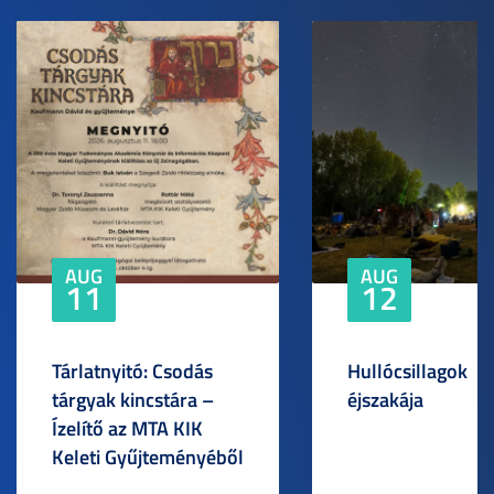
AUG
AUG
11
12
Tárlatnyitó: Csodás
Hullócsillagok
tárgyak kincstára –
éjszakája
Ízelítő az MTA KIK
Keleti Gyűjteményéből