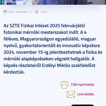
2024. november 11.
7 perc
Az SZTE Fizikai Intézet 2025 februárjától
fotonikai mérnöki mesterszakot indít. A 4
féléves, Magyarországon egyedülálló, magyar
nyelvű, gyakorlatorientált és innovatív képzésre
2024. november 15-ig jelentkezhetnek a fizika és
mérnöki alapképzéseken végzett hallgatók. A
képzés részleteiről Erdélyi Miklós szakfelelőst
kérdeztük.
Cikk nyomtatás
Link küldés