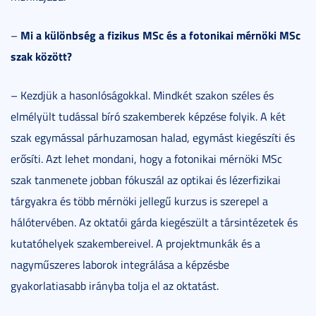
Mi a különbség a fizikus MSc és a fotonikai mérnöki MSc
–
szak között?
– Kezdjük a hasonlóságokkal. Mindkét szakon széles és
elmélyült tudással bíró szakemberek képzése folyik. A két
szak egymással párhuzamosan halad, egymást kiegészíti és
erősíti. Azt lehet mondani, hogy a fotonikai mérnöki MSc
szak tanmenete jobban fókuszál az optikai és lézerfizikai
tárgyakra és több mérnöki jellegű kurzus is szerepel a
hálótervében. Az oktatói gárda kiegészült a társintézetek és
kutatóhelyek szakembereivel. A projektmunkák és a
nagyműszeres laborok integrálása a képzésbe
gyakorlatiasabb irányba tolja el az oktatást.