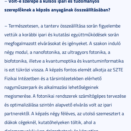
Volt-e szerepe a külsős ipari és tudományos
–
szereplőknek a képzés anyagának összeállításában?
– Természetesen, a tanterv összeállítása során figyelembe
vettük a korábbi ipari és kutatási együttműködések során
megfogalmazott elvárásokat és igényeket. A szakon induló
négy modul, a nanofotonika, az ultragyors fotonika, a
biofotonika, illetve a kvantumoptika és kvantuminformatika
is ezt tükrözi vissza. A képzés fontos elemét alkotja az SZTE
Fizikai Intézetben és a társintézetekben elérhető
nagyműszerpark és alkalmazási lehetőségeinek
megismerése. A fotonikai rendszerek számítógépes tervezése
és optimalizálása szintén alapvető elvárás volt az ipari
partnerektől. A képzés négy féléves, az utolsó szemesztert a
diákok cégeknél, kutatóhelyeken töltik, ahol a
diplomamunkájukon dolgozhatnak és közvetlen