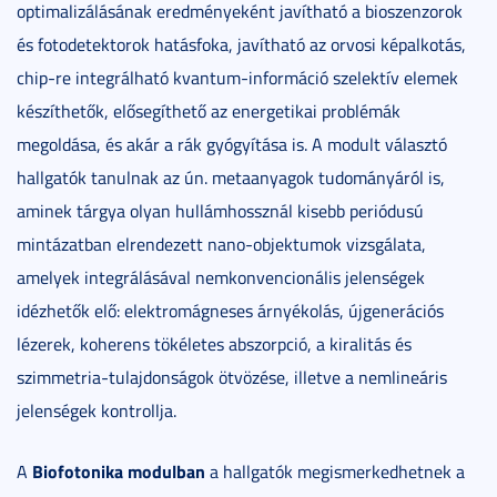
optimalizálásának eredményeként javítható a bioszenzorok
és fotodetektorok hatásfoka, javítható az orvosi képalkotás,
chip-re integrálható kvantum-információ szelektív elemek
készíthetők, elősegíthető az energetikai problémák
megoldása, és akár a rák gyógyítása is. A modult választó
hallgatók tanulnak az ún. metaanyagok tudományáról is,
aminek tárgya olyan hullámhossznál kisebb periódusú
mintázatban elrendezett nano-objektumok vizsgálata,
amelyek integrálásával nemkonvencionális jelenségek
idézhetők elő: elektromágneses árnyékolás, újgenerációs
lézerek, koherens tökéletes abszorpció, a kiralitás és
szimmetria-tulajdonságok ötvözése, illetve a nemlineáris
jelenségek kontrollja.
Biofotonika modulban
A
a hallgatók megismerkedhetnek a