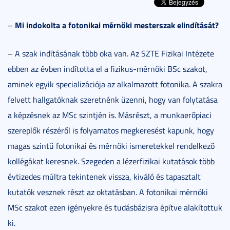
Mi indokolta a fotonikai mérnöki mesterszak elindítását?
–
– A szak indításának több oka van. Az SZTE Fizikai Intézete
ebben az évben indította el a fizikus-mérnöki BSc szakot,
aminek egyik specializációja az alkalmazott fotonika. A szakra
felvett hallgatóknak szeretnénk üzenni, hogy van folytatása
a képzésnek az MSc szintjén is. Másrészt, a munkaerőpiaci
szereplők részéről is folyamatos megkeresést kapunk, hogy
magas szintű fotonikai és mérnöki ismeretekkel rendelkező
kollégákat keresnek. Szegeden a lézerfizikai kutatások több
évtizedes múltra tekintenek vissza, kiváló és tapasztalt
kutatók vesznek részt az oktatásban. A fotonikai mérnöki
MSc szakot ezen igényekre és tudásbázisra építve alakítottuk
ki.