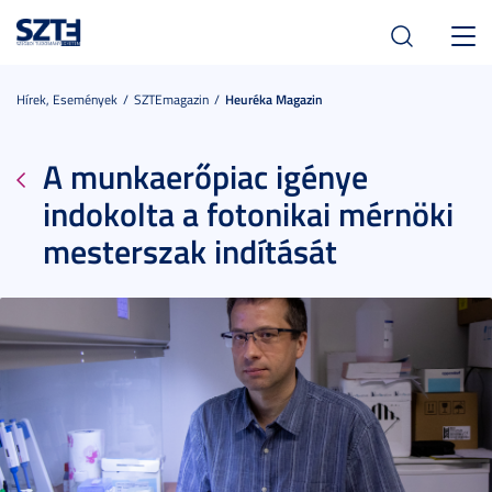
Toggl
navig
Hírek, Események
SZTEmagazin
Heuréka Magazin
A munkaerőpiac igénye
indokolta a fotonikai mérnöki
mesterszak indítását