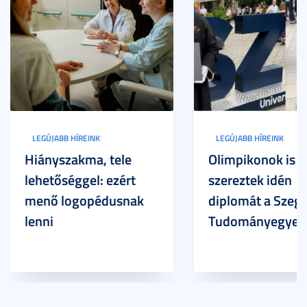
LEGÚJABB HÍREINK
LEGÚJABB HÍREINK
Hiányszakma, tele
Olimpikonok is
lehetőséggel: ezért
szereztek idén
menő logopédusnak
diplomát a Szege
lenni
Tudományegyet