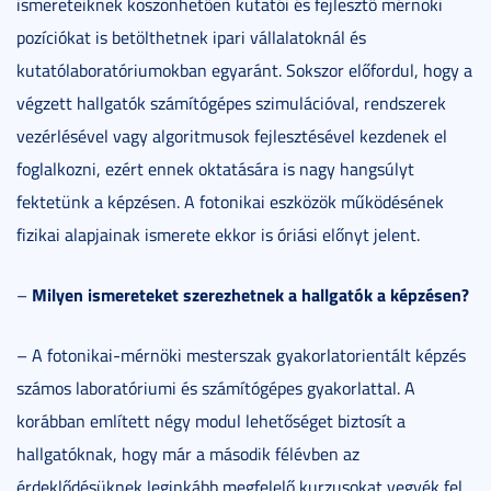
ismereteiknek köszönhetően kutatói és fejlesztő mérnöki
pozíciókat is betölthetnek ipari vállalatoknál és
kutatólaboratóriumokban egyaránt. Sokszor előfordul, hogy a
végzett hallgatók számítógépes szimulációval, rendszerek
vezérlésével vagy algoritmusok fejlesztésével kezdenek el
foglalkozni, ezért ennek oktatására is nagy hangsúlyt
fektetünk a képzésen. A fotonikai eszközök működésének
fizikai alapjainak ismerete ekkor is óriási előnyt jelent.
Milyen ismereteket szerezhetnek a hallgatók a képzésen?
–
– A fotonikai-mérnöki mesterszak gyakorlatorientált képzés
számos laboratóriumi és számítógépes gyakorlattal. A
korábban említett négy modul lehetőséget biztosít a
hallgatóknak, hogy már a második félévben az
érdeklődésüknek leginkább megfelelő kurzusokat vegyék fel.