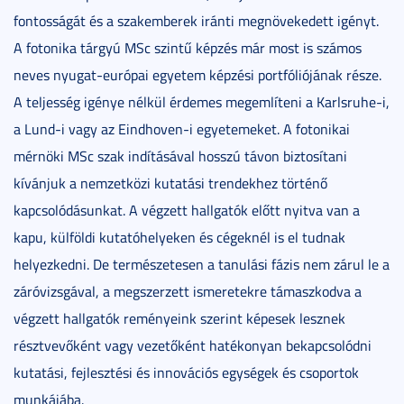
fontosságát és a szakemberek iránti megnövekedett igényt.
A fotonika tárgyú MSc szintű képzés már most is számos
neves nyugat-európai egyetem képzési portfóliójának része.
A teljesség igénye nélkül érdemes megemlíteni a Karlsruhe-i,
a Lund-i vagy az Eindhoven-i egyetemeket. A fotonikai
mérnöki MSc szak indításával hosszú távon biztosítani
kívánjuk a nemzetközi kutatási trendekhez történő
kapcsolódásunkat. A végzett hallgatók előtt nyitva van a
kapu, külföldi kutatóhelyeken és cégeknél is el tudnak
helyezkedni. De természetesen a tanulási fázis nem zárul le a
záróvizsgával, a megszerzett ismeretekre támaszkodva a
végzett hallgatók reményeink szerint képesek lesznek
résztvevőként vagy vezetőként hatékonyan bekapcsolódni
kutatási, fejlesztési és innovációs egységek és csoportok
munkájába.