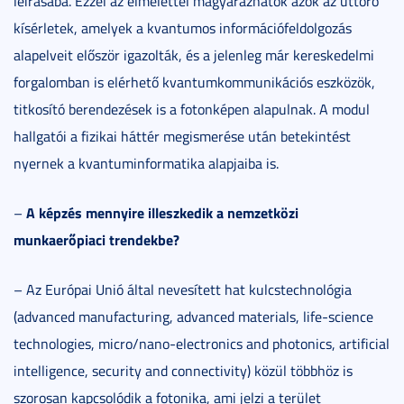
leírásába. Ezzel az elmélettel magyarázhatók azok az úttörő
kísérletek, amelyek a kvantumos információfeldolgozás
alapelveit először igazolták, és a jelenleg már kereskedelmi
forgalomban is elérhető kvantumkommunikációs eszközök,
titkosító berendezések is a fotonképen alapulnak. A modul
hallgatói a fizikai háttér megismerése után betekintést
nyernek a kvantuminformatika alapjaiba is.
A képzés mennyire illeszkedik a nemzetközi
–
munkaerőpiaci trendekbe?
– Az Európai Unió által nevesített hat kulcstechnológia
(advanced manufacturing, advanced materials, life-science
technologies, micro/nano-electronics and photonics, artificial
intelligence, security and connectivity) közül többhöz is
szorosan kapcsolódik a fotonika, ami jelzi a terület