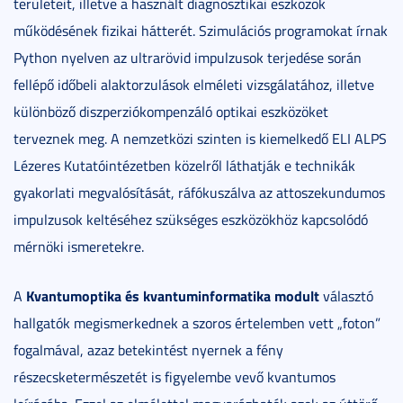
területeit, illetve a használt diagnosztikai eszközök
működésének fizikai hátterét. Szimulációs programokat írnak
Python nyelven az ultrarövid impulzusok terjedése során
fellépő időbeli alaktorzulások elméleti vizsgálatához, illetve
különböző diszperziókompenzáló optikai eszközöket
terveznek meg. A nemzetközi szinten is kiemelkedő ELI ALPS
Lézeres Kutatóintézetben közelről láthatják e technikák
gyakorlati megvalósítását, ráfókuszálva az attoszekundumos
impulzusok keltéséhez szükséges eszközökhöz kapcsolódó
mérnöki ismeretekre.
Kvantumoptika és kvantuminformatika modult
A
választó
hallgatók megismerkednek a szoros értelemben vett „foton”
fogalmával, azaz betekintést nyernek a fény
részecsketermészetét is figyelembe vevő kvantumos