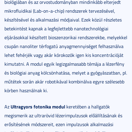
biológiában és az orvostudományban mindinkább elterjedt
mikrofluidikai (Lab-on-a-chip) rendszerek tervezésével,
készítésével és alkalmazási módjaival. Ezek közül részletes
betekintést kapnak a legfejlettebb nanotechnológiai
eljárásokkal készített bioszenzorikai rendszerekbe, melyekkel
csupán nanoliter térfogatú anyagmennyiséget felhasználva
lehet fehérjék vagy akár kórokozók igen kis koncentrációját
kimutatni. A modul egyik legizgalmasabb témája a lézerfény
és biológiai anyag kölcsönhatása, melyet a gyógyászatban, pl.
műtétek során akár robotikával kombinálva egyre szélesebb
körben használnak ki.
Ultragyors fotonika modul
Az
keretében a hallgatók
megismerik az ultrarövid lézerimpulzusok előállításának és
erősítésének módszereit, ezen impulzusok alkalmazási