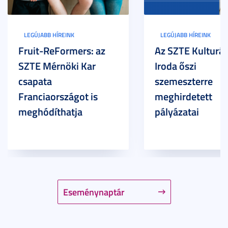
LEGÚJABB HÍREINK
LEGÚJABB HÍREINK
Fruit-ReFormers: az
Az SZTE Kulturál
SZTE Mérnöki Kar
Iroda őszi
csapata
szemeszterre
Franciaországot is
meghirdetett
meghódíthatja
pályázatai
Eseménynaptár