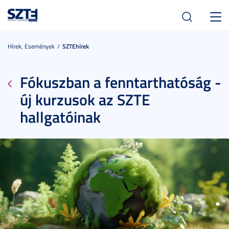
Toggl
navig
Hírek, Események
SZTEhírek
Fókuszban a fenntarthatóság -
új kurzusok az SZTE
hallgatóinak