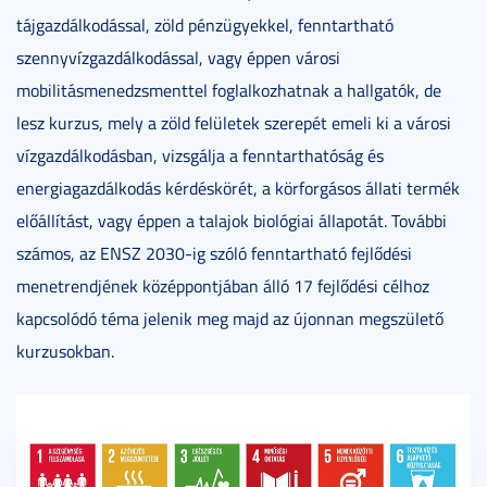
tájgazdálkodással, zöld pénzügyekkel, fenntartható
szennyvízgazdálkodással, vagy éppen városi
mobilitásmenedzsmenttel foglalkozhatnak a hallgatók, de
lesz kurzus, mely a zöld felületek szerepét emeli ki a városi
vízgazdálkodásban, vizsgálja a fenntarthatóság és
energiagazdálkodás kérdéskörét, a körforgásos állati termék
előállítást, vagy éppen a talajok biológiai állapotát. További
számos, az ENSZ 2030-ig szóló fenntartható fejlődési
menetrendjének középpontjában álló 17 fejlődési célhoz
kapcsolódó téma jelenik meg majd az újonnan megszülető
kurzusokban.