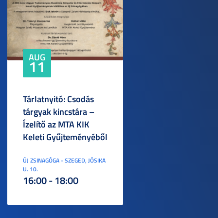
AUG
11
Tárlatnyitó: Csodás
tárgyak kincstára –
Ízelítő az MTA KIK
Keleti Gyűjteményéből
ÚJ ZSINAGÓGA - SZEGED, JÓSIKA
U. 10.
16:00 - 18:00