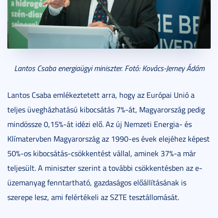
Lantos Csaba energiaügyi miniszter. Fotó: Kovács-Jerney Ádám
Lantos Csaba emlékeztetett arra, hogy az Európai Unió a
teljes üvegházhatású kibocsátás 7%-át, Magyarország pedig
mindössze 0,15%-át idézi elő. Az új Nemzeti Energia- és
Klímatervben Magyarország az 1990-es évek elejéhez képest
50%-os kibocsátás-csökkentést vállal, aminek 37%-a már
teljesült. A miniszter szerint a további csökkentésben az e-
üzemanyag fenntartható, gazdaságos előállításának is
szerepe lesz, ami felértékeli az SZTE tesztállomását.