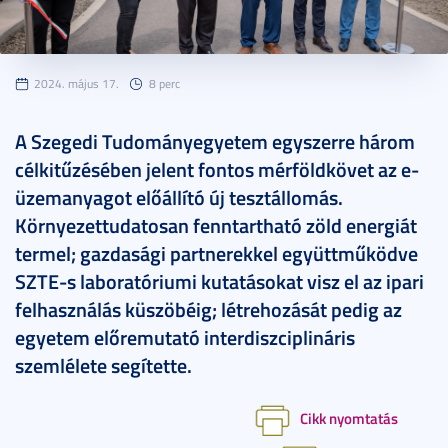
2024. május 17.
8 perc
A Szegedi Tudományegyetem egyszerre három
célkitűzésében jelent fontos mérföldkövet az e-
üzemanyagot előállító új tesztállomás.
Környezettudatosan fenntartható zöld energiát
termel; gazdasági partnerekkel együttműködve
SZTE-s laboratóriumi kutatásokat visz el az ipari
felhasználás küszöbéig; létrehozását pedig az
egyetem előremutató interdiszciplináris
szemlélete segítette.
Cikk nyomtatás