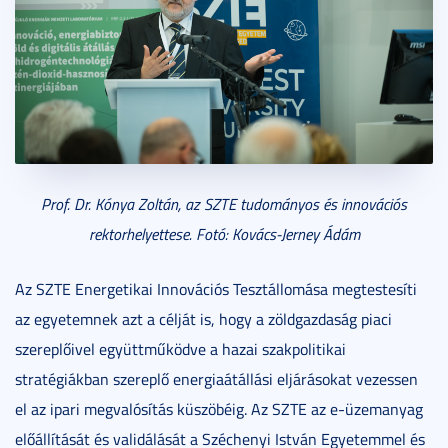
Prof. Dr. Kónya Zoltán, az SZTE tudományos és innovációs
rektorhelyettese. Fotó: Kovács-Jerney Ádám
Az SZTE Energetikai Innovációs Tesztállomása megtestesíti
az egyetemnek azt a célját is, hogy a zöldgazdaság piaci
szereplőivel együttműködve a hazai szakpolitikai
stratégiákban szereplő energiaátállási eljárásokat vezessen
el az ipari megvalósítás küszöbéig. Az SZTE az e-üzemanyag
előállítását és validálását a Széchenyi István Egyetemmel és