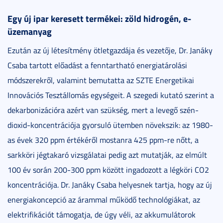
Egy új ipar keresett termékei: zöld hidrogén, e-
üzemanyag
Ezután az új létesítmény ötletgazdája és vezetője, Dr. Janáky
Csaba tartott előadást a fenntartható energiatárolási
módszerekről, valamint bemutatta az SZTE Energetikai
Innovációs Tesztállomás egységeit. A szegedi kutató szerint a
dekarbonizációra azért van szükség, mert a levegő szén-
dioxid-koncentrációja gyorsuló ütemben növekszik: az 1980-
as évek 320 ppm értékéről mostanra 425 ppm-re nőtt, a
sarkköri jégtakaró vizsgálatai pedig azt mutatják, az elmúlt
100 év során 200-300 ppm között ingadozott a légköri CO2
koncentrációja. Dr. Janáky Csaba helyesnek tartja, hogy az új
energiakoncepció az árammal működő technológiákat, az
elektrifikációt támogatja, de úgy véli, az akkumulátorok