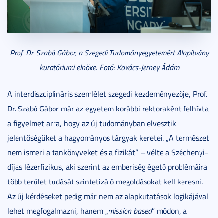
Prof. Dr. Szabó Gábor, a Szegedi Tudományegyetemért Alapítvány
kuratóriumi elnöke. Fotó: Kovács-Jerney Ádám
A interdiszciplináris szemlélet szegedi kezdeményezője, Prof.
Dr. Szabó Gábor már az egyetem korábbi rektoraként felhívta
a figyelmet arra, hogy az új tudományban elvesztik
jelentőségüket a hagyományos tárgyak keretei. „A természet
nem ismeri a tankönyveket és a fizikát” – vélte a Széchenyi-
díjas lézerfizikus, aki szerint az emberiség égető problémáira
több terület tudását szintetizáló megoldásokat kell keresni.
Az új kérdéseket pedig már nem az alapkutatások logikájával
lehet megfogalmazni, hanem „
mission based
” módon, a