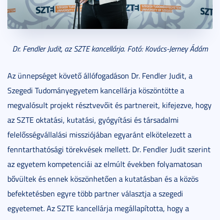
Dr. Fendler Judit, az SZTE kancellárja. Fotó: Kovács-Jerney Ádám
Az ünnepséget követő állófogadáson Dr. Fendler Judit, a
Szegedi Tudományegyetem kancellárja köszöntötte a
megvalósult projekt résztvevőit és partnereit, kifejezve, hogy
az SZTE oktatási, kutatási, gyógyítási és társadalmi
felelősségvállalási missziójában egyaránt elkötelezett a
fenntarthatósági törekvések mellett. Dr. Fendler Judit szerint
az egyetem kompetenciái az elmúlt években folyamatosan
bővültek és ennek köszönhetően a kutatásban és a közös
befektetésben egyre több partner választja a szegedi
egyetemet. Az SZTE kancellárja megállapította, hogy a