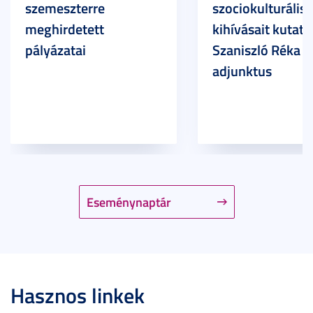
szemeszterre
szociokulturális
meghirdetett
kihívásait kutatja
pályázatai
Szaniszló Réka Br
adjunktus
Eseménynaptár
Hasznos linkek