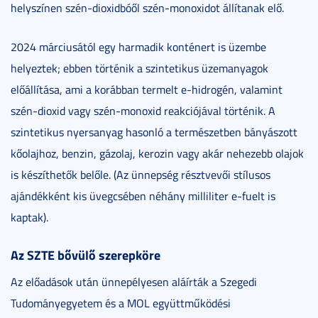
helyszínen szén-dioxidbóől szén-monoxidot állítanak elő.
2024 márciusától egy harmadik konténert is üzembe
helyeztek; ebben történik a szintetikus üzemanyagok
előállítása, ami a korábban termelt e-hidrogén, valamint
szén-dioxid vagy szén-monoxid reakciójával történik. A
szintetikus nyersanyag hasonló a természetben bányászott
kőolajhoz, benzin, gázolaj, kerozin vagy akár nehezebb olajok
is készíthetők belőle. (Az ünnepség résztvevői stílusos
ajándékként kis üvegcsében néhány milliliter e-fuelt is
kaptak).
Az SZTE bővülő szerepköre
Az előadások után ünnepélyesen aláírták a Szegedi
Tudományegyetem és a MOL együttműködési