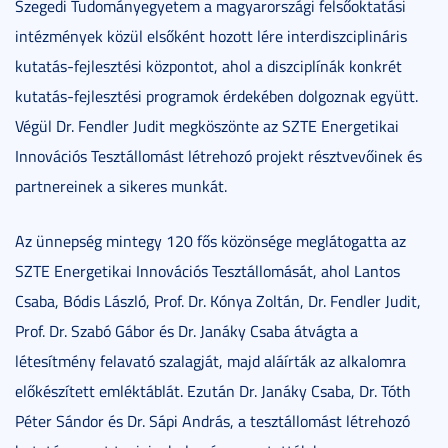
Szegedi Tudományegyetem a magyarországi felsőoktatási
intézmények közül elsőként hozott lére interdiszciplináris
kutatás-fejlesztési központot, ahol a diszciplínák konkrét
kutatás-fejlesztési programok érdekében dolgoznak együtt.
Végül Dr. Fendler Judit megköszönte az SZTE Energetikai
Innovációs Tesztállomást létrehozó projekt résztvevőinek és
partnereinek a sikeres munkát.
Az ünnepség mintegy 120 fős közönsége meglátogatta az
SZTE Energetikai Innovációs Tesztállomását, ahol Lantos
Csaba, Bódis László, Prof. Dr. Kónya Zoltán, Dr. Fendler Judit,
Prof. Dr. Szabó Gábor és Dr. Janáky Csaba átvágta a
létesítmény felavató szalagját, majd aláírták az alkalomra
előkészített emléktáblát. Ezután Dr. Janáky Csaba, Dr. Tóth
Péter Sándor és Dr. Sápi András, a tesztállomást létrehozó