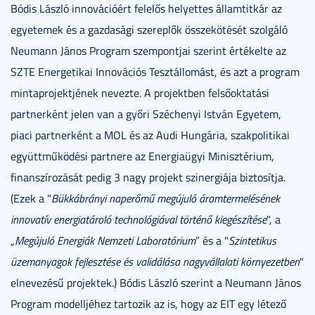
Bódis László innovációért felelős helyettes államtitkár az
egyetemek és a gazdasági szereplők összekötését szolgáló
Neumann János Program szempontjai szerint értékelte az
SZTE Energetikai Innovációs Tesztállomást, és azt a program
mintaprojektjének nevezte. A projektben felsőoktatási
partnerként jelen van a győri Széchenyi István Egyetem,
piaci partnerként a MOL és az Audi Hungária, szakpolitikai
együttműködési partnere az Energiaügyi Minisztérium,
finanszírozását pedig 3 nagy projekt szinergiája biztosítja.
(Ezek a "
Bükkábrányi naperőmű megújuló áramtermelésének
innovatív energiatároló technológiával történő kiegészítése
", a
„
Megújuló Energiák Nemzeti Laboratórium
” és a "
Szintetikus
üzemanyagok fejlesztése és validálása nagyvállalati környezetben
"
elnevezésű projektek.) Bódis László szerint a Neumann János
Program modelljéhez tartozik az is, hogy az EIT egy létező