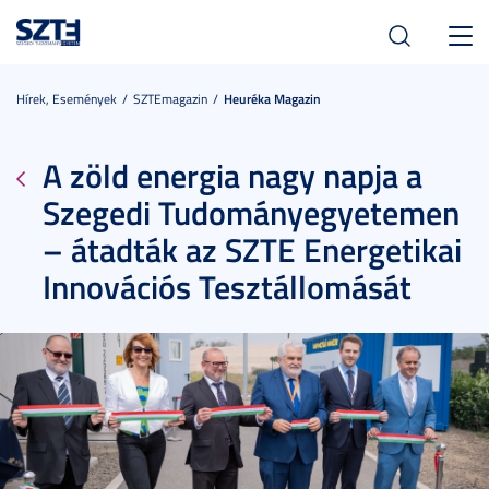
Toggl
navig
Hírek, Események
SZTEmagazin
Heuréka Magazin
A zöld energia nagy napja a
Szegedi Tudományegyetemen
– átadták az SZTE Energetikai
Innovációs Tesztállomását