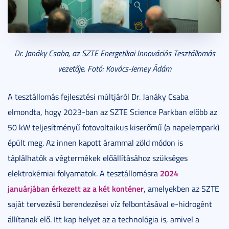
Dr. Janáky Csaba, az SZTE Energetikai Innovációs Tesztállomás
vezetője. Fotó: Kovács-Jerney Ádám
A tesztállomás fejlesztési múltjáról Dr. Janáky Csaba
elmondta, hogy 2023-ban az SZTE Science Parkban előbb az
50 kW teljesítményű fotovoltaikus kiserőmű (a napelempark)
épült meg. Az innen kapott árammal zöld módon is
táplálhatók a végtermékek előállításához szükséges
2024
elektrokémiai folyamatok. A tesztállomásra
januárjában érkezett az a két konténer
, amelyekben az SZTE
saját tervezésű berendezései víz felbontásával e-hidrogént
állítanak elő. Itt kap helyet az a technológia is, amivel a