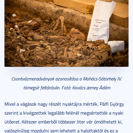
Csontvázmaradványok azonosítása a Mohács-Sátorhely IV.
tömegsír feltárásán. Fotó: Kovács-Jerney Ádám
Mivel a vágások nagy részét nyaktájra mérték, Pálfi György
szerint a kivégzettek legalább felénél megsértették a nyaki
ütőeret. Kétezer emberből többezer liter vér ömölhetett ki,
valószínűleg mozdulni sem lehetett a halottaktól és ez a