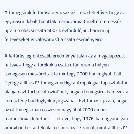
A tömegsírok feltárása nemcsak azt teszi lehetővé, hogy az
egymásra dobált halottak maradványait méltón temessék
újra a mohácsi csata 500-ik évfordulóján, hanem új
feltevéseket is valószínűsít a csata eseményeiről.
A feltárás legfontosabb eredménye talán az a megalapozott
feltevés, hogy a törökök a csata után ezen a helyen
tömegesen mészároltak le mintegy 2000 hadifoglyot. Pálfi
György a III. és IV. tömegsír eddigi antropológiai tapasztalatai
alapján azt tartja valószínűnek, hogy a tömegsírokban ezek a
keresztény hadifoglyok nyugszanak. Ezt támasztja alá, hogy
az öt tömegsírban összesen nagyjából 2000 ember
maradványai lehetnek – feltéve, hogy 1976-ban ugyanolyan
arányban becsülték alá a csontvázak számát, mint a III. és IV.