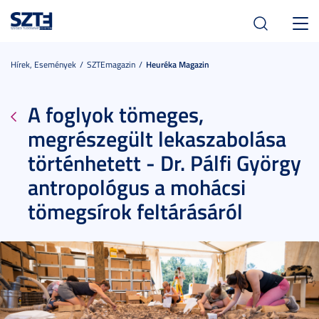
Toggl
navig
Hírek, Események
SZTEmagazin
Heuréka Magazin
A foglyok tömeges,
megrészegült lekaszabolása
történhetett - Dr. Pálfi György
antropológus a mohácsi
tömegsírok feltárásáról