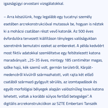
igazságügyi orvostani vizsgálatokkal.
– Arra készülünk, hogy legalább egy tucatnyi személy
esetében arcrekonstrukcióval mutassuk be, hogyan is néztek
ki a mohácsi csatában részt vevő katonák. Az 500 éves
évfordulóra tervezett kiállításon tényleges valóságukban
szeretnénk bemutatni ezeket az embereket. A példa kedvéért
most fiktív adatokkal szemléltetve egy feltételezett katona
maradványait: „25-35 éves, mintegy 185 centiméter magas,
szőke hajú, kék szemű volt, germán területről, Kárpát-
medencéről kívülről származhatott, volt rajta két előző
csatából származó gyógyult sérülés, az izomtapadások és
egyéb morfológiai bélyegek alapján valószínűleg lovas katona
lehetett, voltak a korábbi súlyos fertőző betegségei”. A
digitális arcrekonstrukciókon az SZTE Embertani Tanszék