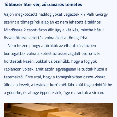
Többezer liter vér, zűrzavaros temetés
Vajon megkötözött hadifoglyokat végeztek ki? Pálfi György
szerint a tömegsírok alapján ez nem lehetett általános.
Mindössze 2 csontvázon állt úgy a két kéz, mintha hátul
összekötözve vetették volna őket a tömegsírba.
– Nem hiszem, hogy a törökök az elhantolás közben
bontogatták volna a kötést az összevagdalt csuromvér
holttestek kezén. Sokkal valószínűbb, hogy a foglyok
rabláncon voltak, amit aztán egységesen le tudtak húzni a
tetemekről. Erre utal, hogy a tömegsírokban össze-vissza
állnak a kezek, a testeket kezüknél-lábuknál fogva dobták be
a gödörbe, és ahogy éppen estek, úgy maradtak a sírban.