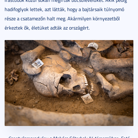
írástudók közül sokan megírták búcsúlevelüket. Akik pedig
hadifoglyok lettek, azt látták, hogy a bajtársaik túlnyomó
része a csatamezőn halt meg. Akármilyen környezetből
érkeztek ők, életüket adták az országért.