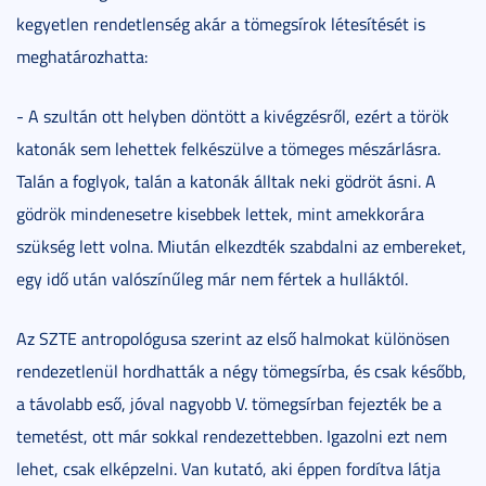
kegyetlen rendetlenség akár a tömegsírok létesítését is
meghatározhatta:
- A szultán ott helyben döntött a kivégzésről, ezért a török
katonák sem lehettek felkészülve a tömeges mészárlásra.
Talán a foglyok, talán a katonák álltak neki gödröt ásni. A
gödrök mindenesetre kisebbek lettek, mint amekkorára
szükség lett volna. Miután elkezdték szabdalni az embereket,
egy idő után valószínűleg már nem fértek a hulláktól.
Az SZTE antropológusa szerint az első halmokat különösen
rendezetlenül hordhatták a négy tömegsírba, és csak később,
a távolabb eső, jóval nagyobb V. tömegsírban fejezték be a
temetést, ott már sokkal rendezettebben. Igazolni ezt nem
lehet, csak elképzelni. Van kutató, aki éppen fordítva látja