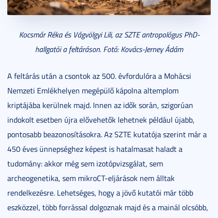
Kocsmár Réka és Vágvölgyi Lili, az SZTE antropológus PhD-
hallgatói a feltáráson. Fotó: Kovács-Jerney Ádám
A feltárás után a csontok az 500. évfordulóra a Mohácsi
Nemzeti Emlékhelyen megépülő kápolna altemplom
kriptájába kerülnek majd. Innen az idők során, szigorúan
indokolt esetben újra elővehetők lehetnek például újabb,
pontosabb beazonosításokra. Az SZTE kutatója szerint már a
450 éves ünnepséghez képest is hatalmasat haladt a
tudomány: akkor még sem izotópvizsgálat, sem
archeogenetika, sem mikroCT-eljárások nem álltak
rendelkezésre. Lehetséges, hogy a jövő kutatói már több
eszközzel, több forrással dolgoznak majd és a mainál olcsóbb,