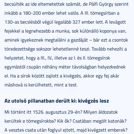
becsülték az ide eltemetettek számát, de Pálfi György szerint
inkább a 180-200 ember lehet valós. A III. tömegsírban a
130-as becslésből végül legalább 327 ember lett. A levágott
fejekkel a legnehezebb a munka, sok különálló koponya van,
aminek igyekeznek megtalálni a gazdáját – bár ezt a csontok
töredezettsége sokszor lehetetlenné teszi. Tovább nehezíti a
helyzetet, hogy a III., IV., illetve az I. és II. tömegsírok
egymástól csupán néhány méter távolságban helyezkednek
el. Ha a sírok között zajlott a kivégzés, akkor egy fej akár
máshová is kerülhetett, mint a test.
Az utolsó pillanatban derült ki: kivégzés lesz
Mi történt itt 1526. augusztus 29-én? Milyen áldozatok
kerültek e tömegsírokba? Kik ők? Csatában megölt katonák?
A vesztes csata után foglyul ejtett, majd kivégzett emberek?