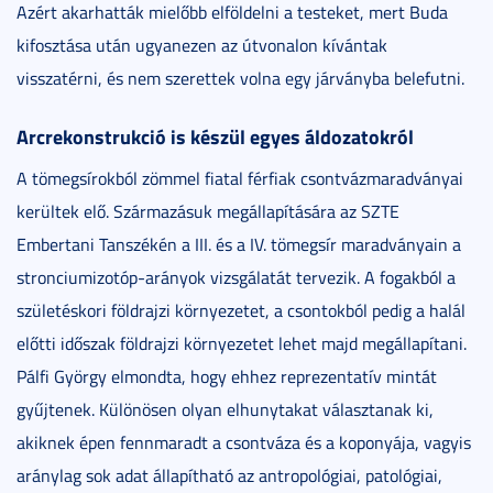
Azért akarhatták mielőbb elföldelni a testeket, mert Buda
kifosztása után ugyanezen az útvonalon kívántak
visszatérni, és nem szerettek volna egy járványba belefutni.
Arcrekonstrukció is készül egyes áldozatokról
A tömegsírokból zömmel fiatal férfiak csontvázmaradványai
kerültek elő. Származásuk megállapítására az SZTE
Embertani Tanszékén a III. és a IV. tömegsír maradványain a
stronciumizotóp-arányok vizsgálatát tervezik. A fogakból a
születéskori földrajzi környezetet, a csontokból pedig a halál
előtti időszak földrajzi környezetet lehet majd megállapítani.
Pálfi György elmondta, hogy ehhez reprezentatív mintát
gyűjtenek. Különösen olyan elhunytakat választanak ki,
akiknek épen fennmaradt a csontváza és a koponyája, vagyis
aránylag sok adat állapítható az antropológiai, patológiai,