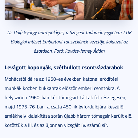
Dr. Pálfi György antropológus, a Szegedi Tudományegyetem TTIK
Biológiai Intézet Embertani Tanszékének vezetője kalauzol az
ásatáson. Fotó: Kovács-Jerney Ádám
Levágott koponyák, széthullott csontvázdarabok
Mohácstól délre az 1950-es években katonai erődítési
munkák közben bukkantak először emberi csontokra. A
helyszínen 1960-ban két tömegsírt tártak fel részlegesen,
majd 1975-76-ban, a csata 450-ik évfordulójára készülő
emlékhely kialakítása során újabb három tömegsír került elő,
közöttük a III. és az újonnan vizsgált IV. számú sír.