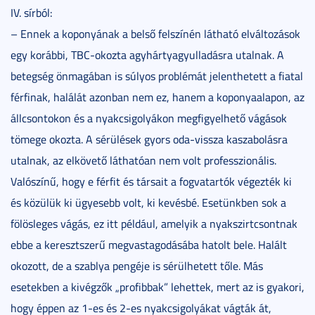
IV. sírból:
– Ennek a koponyának a belső felszínén látható elváltozások
egy korábbi, TBC-okozta agyhártyagyulladásra utalnak. A
betegség önmagában is súlyos problémát jelenthetett a fiatal
férfinak, halálát azonban nem ez, hanem a koponyaalapon, az
állcsontokon és a nyakcsigolyákon megfigyelhető vágások
tömege okozta. A sérülések gyors oda-vissza kaszabolásra
utalnak, az elkövető láthatóan nem volt professzionális.
Valószínű, hogy e férfit és társait a fogvatartók végezték ki
és közülük ki ügyesebb volt, ki kevésbé. Esetünkben sok a
fölösleges vágás, ez itt például, amelyik a nyakszirtcsontnak
ebbe a keresztszerű megvastagodásába hatolt bele. Halált
okozott, de a szablya pengéje is sérülhetett tőle. Más
esetekben a kivégzők „profibbak” lehettek, mert az is gyakori,
hogy éppen az 1-es és 2-es nyakcsigolyákat vágták át,