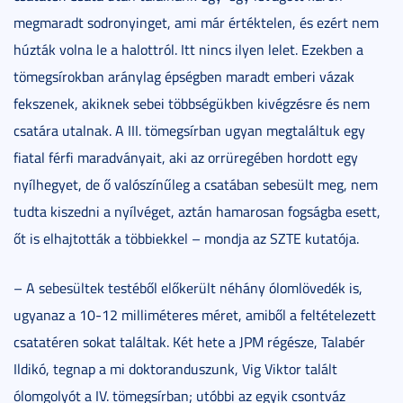
megmaradt sodronyinget, ami már értéktelen, és ezért nem
húzták volna le a halottról. Itt nincs ilyen lelet. Ezekben a
tömegsírokban aránylag épségben maradt emberi vázak
fekszenek, akiknek sebei többségükben kivégzésre és nem
csatára utalnak. A III. tömegsírban ugyan megtaláltuk egy
fiatal férfi maradványait, aki az orrüregében hordott egy
nyílhegyet, de ő valószínűleg a csatában sebesült meg, nem
tudta kiszedni a nyílvéget, aztán hamarosan fogságba esett,
őt is elhajtották a többiekkel – mondja az SZTE kutatója.
– A sebesültek testéből előkerült néhány ólomlövedék is,
ugyanaz a 10-12 milliméteres méret, amiből a feltételezett
csatatéren sokat találtak. Két hete a JPM régésze, Talabér
Ildikó, tegnap a mi doktoranduszunk, Vig Viktor talált
ólomgolyót a IV. tömegsírban; utóbbi az egyik csontváz