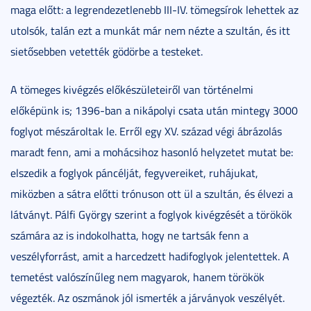
maga előtt: a legrendezetlenebb III-IV. tömegsírok lehettek az
utolsók, talán ezt a munkát már nem nézte a szultán, és itt
sietősebben vetették gödörbe a testeket.
A tömeges kivégzés előkészületeiről van történelmi
előképünk is; 1396-ban a nikápolyi csata után mintegy 3000
foglyot mészároltak le. Erről egy XV. század végi ábrázolás
maradt fenn, ami a mohácsihoz hasonló helyzetet mutat be:
elszedik a foglyok páncélját, fegyvereiket, ruhájukat,
miközben a sátra előtti trónuson ott ül a szultán, és élvezi a
látványt. Pálfi György szerint a foglyok kivégzését a törökök
számára az is indokolhatta, hogy ne tartsák fenn a
veszélyforrást, amit a harcedzett hadifoglyok jelentettek. A
temetést valószínűleg nem magyarok, hanem törökök
végezték. Az oszmánok jól ismerték a járványok veszélyét.