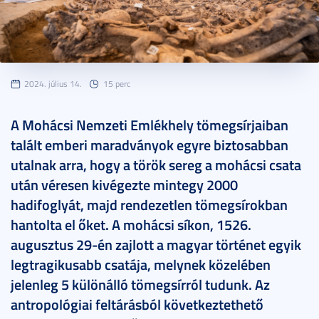
2024. július 14.
15 perc
A Mohácsi Nemzeti Emlékhely tömegsírjaiban
talált emberi maradványok egyre biztosabban
utalnak arra, hogy a török sereg a mohácsi csata
után véresen kivégezte mintegy 2000
hadifoglyát, majd rendezetlen tömegsírokban
hantolta el őket. A mohácsi síkon, 1526.
augusztus 29-én zajlott a magyar történet egyik
legtragikusabb csatája, melynek közelében
jelenleg 5 különálló tömegsírról tudunk. Az
antropológiai feltárásból következtethető