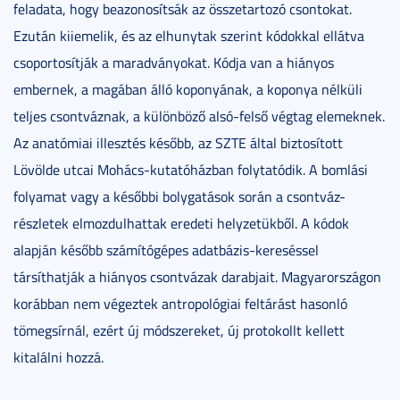
feladata, hogy beazonosítsák az összetartozó csontokat.
Ezután kiiemelik, és az elhunytak szerint kódokkal ellátva
csoportosítják a maradványokat. Kódja van a hiányos
embernek, a magában álló koponyának, a koponya nélküli
teljes csontváznak, a különböző alsó-felső végtag elemeknek.
Az anatómiai illesztés később, az SZTE által biztosított
Lövölde utcai Mohács-kutatóházban folytatódik. A bomlási
folyamat vagy a későbbi bolygatások során a csontváz-
részletek elmozdulhattak eredeti helyzetükből. A kódok
alapján később számítógépes adatbázis-kereséssel
társíthatják a hiányos csontvázak darabjait. Magyarországon
korábban nem végeztek antropológiai feltárást hasonló
tömegsírnál, ezért új módszereket, új protokollt kellett
kitalálni hozzá.