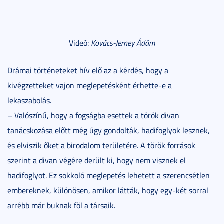
Videó:
Kovács-Jerney Ádám
Drámai történeteket hív elő az a kérdés, hogy a
kivégzetteket vajon meglepetésként érhette-e a
lekaszabolás.
– Valószínű, hogy a fogságba esettek a török divan
tanácskozása előtt még úgy gondolták, hadifoglyok lesznek,
és elviszik őket a birodalom területére. A török források
szerint a divan végére derült ki, hogy nem visznek el
hadifoglyot. Ez sokkoló meglepetés lehetett a szerencsétlen
embereknek, különösen, amikor látták, hogy egy-két sorral
arrébb már buknak föl a társaik.