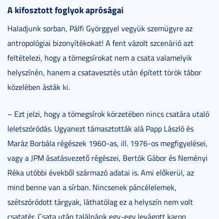
A kifosztott foglyok apróságai
Haladjunk sorban, Pálfi Györggyel vegyük szemügyre az
antropológiai bizonyítékokat! A fent vázolt szcenárió azt
feltételezi, hogy a tömegsírokat nem a csata valamelyik
helyszínén, hanem a csatavesztés után épített török tábor
közelében ásták ki.
– Ezt jelzi, hogy a tömegsírok körzetében nincs csatára utaló
leletszóródás. Ugyanezt támasztották alá Papp László és
Maráz Borbála régészek 1960-as, ill. 1976-os megfigyelései,
vagy a JPM ásatásvezető régészei, Bertók Gábor és Neményi
Réka utóbbi évekből származó adatai is. Ami előkerül, az
mind benne van a sírban. Nincsenek páncélelemek,
szétszóródott tárgyak, láthatólag ez a helyszín nem volt
csatatér. Csata után találnánk egy-egy levágott karon