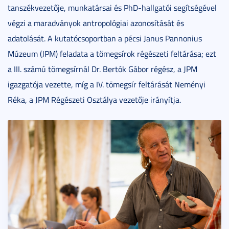
tanszékvezetője, munkatársai és PhD-hallgatói segítségével
végzi a maradványok antropológiai azonosítását és
adatolását. A kutatócsoportban a pécsi Janus Pannonius
Múzeum (JPM) feladata a tömegsírok régészeti feltárása; ezt
a III. számú tömegsírnál Dr. Bertók Gábor régész, a JPM
igazgatója vezette, míg a IV. tömegsír feltárását Neményi
Réka, a JPM Régészeti Osztálya vezetője irányítja.