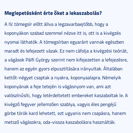
Meglepetésként érte őket a lekaszabolás?
A IV. tömegsír előtt állva a legzavarbaejtőbb, hogy a
koponyákon szabad szemmel nézve itt is, ott is a kivégzés
nyomai láthatók. A tömegsírban egyaránt vannak egészben
maradt és lefejezett vázak. Ez nem cáfolja a kivégzési teóriát,
a vágások Pálfi György szerint nem kifejezetten a lefejezésre,
hanem az egyén gyors elpusztítására irányultak. Általában
kettőt-négyet csaptak a nyakra, koponyaalapra. Némelyik
koponyának a feje tetején is vágásnyom van, ami azt
valószínűsíti, hogy letérdeltetett embereket kaszaboltak le. A
kivégző fegyver jellemzően szablya, vagyis éles pengéjű
görbe török kard lehetett, ezt ugyanis nem csapásra, hanem
metsző vágásokra, oda-vissza kaszabolásra használták.