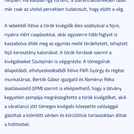
helyben. Ha valóban így történt, a szerencsétlenekben talán
már csak az utolsó percekben tudatosult, hogy eljött a vég.
A sebekből ítélve a török kivégzők éles szablyával a fejre,
nyakra mért csapásokkal, akár egyszerre több foglyot is
kaszabolva ölték meg az egymás mellé térdeltetett, lehajtott
fejű keresztény katonákat. A török források szerint a
kivégzéseket Szulejmán is végignézte. A tömegsírok
állapotából, elhelyezkedéséből ítélve Pálfi György és régész
munkatársai, Bertók Gábor igazgató és Neményi Réka
ásatásvezető (JPM) szerint is elképzelhető, hogy a látvány
kegyetlen pompája megrészegítette a török kivégzőket, akik
a váratlanul jött tömeges kivégzés közepette valósággal
gázoltak a kiömlött vérben és körülöttük torlaszokban álltak
a holttestek.