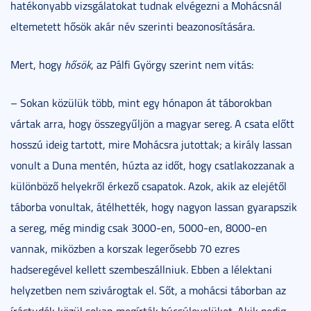
hatékonyabb vizsgálatokat tudnak elvégezni a Mohácsnál
eltemetett hősök akár név szerinti beazonosítására.
Mert, hogy
hősök
, az Pálfi György szerint nem vitás:
– Sokan közülük több, mint egy hónapon át táborokban
vártak arra, hogy összegyűljön a magyar sereg. A csata előtt
hosszú ideig tartott, mire Mohácsra jutottak; a király lassan
vonult a Duna mentén, húzta az időt, hogy csatlakozzanak a
különböző helyekről érkező csapatok. Azok, akik az elejétől
táborba vonultak, átélhették, hogy nagyon lassan gyarapszik
a sereg, még mindig csak 3000-en, 5000-en, 8000-en
vannak, miközben a korszak legerősebb 70 ezres
hadseregével kellett szembeszállniuk. Ebben a lélektani
helyzetben nem szivárogtak el. Sőt, a mohácsi táborban az