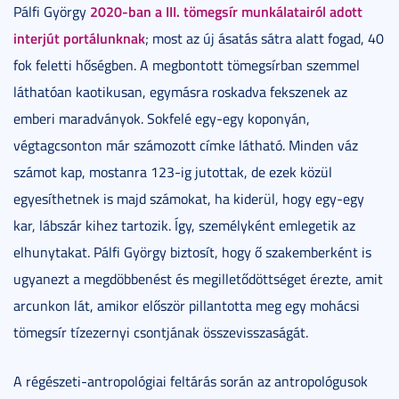
2020-ban a III. tömegsír munkálatairól adott
Pálfi György
interjút portálunknak
; most az új ásatás sátra alatt fogad, 40
fok feletti hőségben. A megbontott tömegsírban szemmel
láthatóan kaotikusan, egymásra roskadva fekszenek az
emberi maradványok. Sokfelé egy-egy koponyán,
végtagcsonton már számozott címke látható. Minden váz
számot kap, mostanra 123-ig jutottak, de ezek közül
egyesíthetnek is majd számokat, ha kiderül, hogy egy-egy
kar, lábszár kihez tartozik. Így, személyként emlegetik az
elhunytakat. Pálfi György biztosít, hogy ő szakemberként is
ugyanezt a megdöbbenést és megilletődöttséget érezte, amit
arcunkon lát, amikor először pillantotta meg egy mohácsi
tömegsír tízezernyi csontjának összevisszaságát.
A régészeti-antropológiai feltárás során az antropológusok