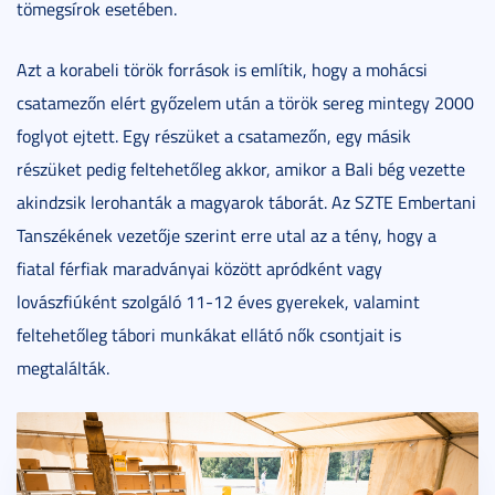
tömegsírok esetében.
Azt a korabeli török források is említik, hogy a mohácsi
csatamezőn elért győzelem után a török sereg mintegy 2000
foglyot ejtett. Egy részüket a csatamezőn, egy másik
részüket pedig feltehetőleg akkor, amikor a Bali bég vezette
akindzsik lerohanták a magyarok táborát. Az SZTE Embertani
Tanszékének vezetője szerint erre utal az a tény, hogy a
fiatal férfiak maradványai között apródként vagy
lovászfiúként szolgáló 11-12 éves gyerekek, valamint
feltehetőleg tábori munkákat ellátó nők csontjait is
megtalálták.