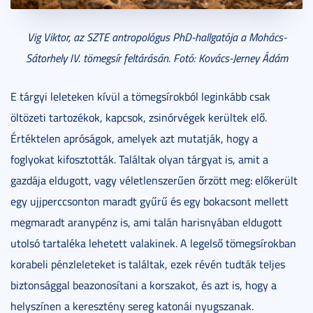
Vig Viktor, az SZTE antropológus PhD-hallgatója a Mohács-
Sátorhely IV. tömegsír feltárásán. Fotó: Kovács-Jerney Ádám
E tárgyi leleteken kívül a tömegsírokból leginkább csak
öltözeti tartozékok, kapcsok, zsinórvégek kerültek elő.
Értéktelen apróságok, amelyek azt mutatják, hogy a
foglyokat kifosztották. Találtak olyan tárgyat is, amit a
gazdája eldugott, vagy véletlenszerűen őrzött meg: előkerült
egy ujjperccsonton maradt gyűrű és egy bokacsont mellett
megmaradt aranypénz is, ami talán harisnyában eldugott
utolsó tartaléka lehetett valakinek. A legelső tömegsírokban
korabeli pénzleleteket is találtak, ezek révén tudták teljes
biztonsággal beazonosítani a korszakot, és azt is, hogy a
helyszínen a keresztény sereg katonái nyugszanak.