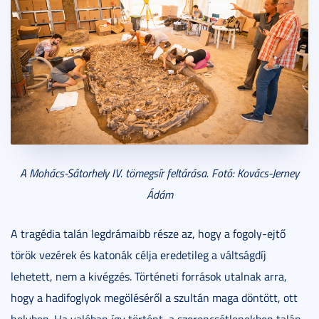
A Mohács-Sátorhely IV. tömegsír feltárása. Fotó: Kovács-Jerney
Ádám
A tragédia talán legdrámaibb része az, hogy a fogoly-ejtő
török vezérek és katonák célja eredetileg a váltságdíj
lehetett, nem a kivégzés. Történeti források utalnak arra,
hogy a hadifoglyok megöléséről a szultán maga döntött, ott