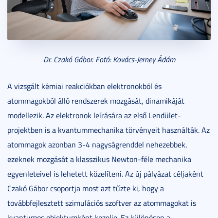
Dr. Czakó Gábor. Fotó: Kovács-Jerney Ádám
A vizsgált kémiai reakciókban elektronokból és
atommagokból álló rendszerek mozgását, dinamikáját
modellezik. Az elektronok leírására az első Lendület-
projektben is a kvantummechanika törvényeit használták. Az
atommagok azonban 3-4 nagyságrenddel nehezebbek,
ezeknek mozgását a klasszikus Newton-féle mechanika
egyenleteivel is lehetett közelíteni. Az új pályázat céljaként
Czakó Gábor csoportja most azt tűzte ki, hogy a
továbbfejlesztett szimulációs szoftver az atommagokat is
kvantumos objektumként kezelje. Ez különösen a