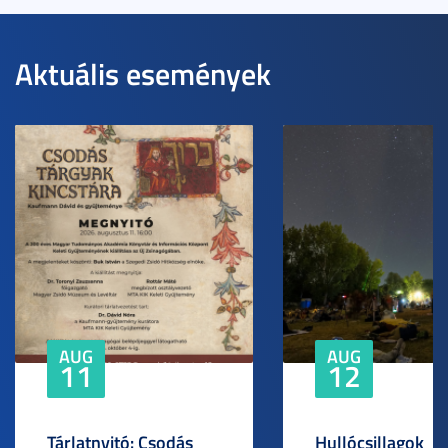
Aktuális események
AUG
AUG
11
12
Tárlatnyitó: Csodás
Hullócsillagok