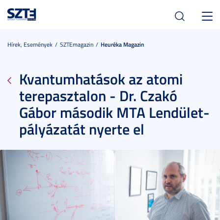
Toggl
navig
Hírek, Események
SZTEmagazin
Heuréka Magazin
Kvantumhatások az atomi
terepasztalon - Dr. Czakó
Gábor második MTA Lendület-
pályázatát nyerte el