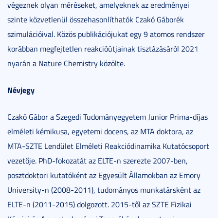
végeznek olyan méréseket, amelyeknek az eredményei
szinte közvetlenül összehasonlíthatók Czakó Gáborék
szimulációival. Közös publikációjukat egy 9 atomos rendszer
korábban megfejtetlen reakcióútjainak tisztázásáról 2021
nyarán a Nature Chemistry közölte.
Névjegy
Czakó Gábor a Szegedi Tudományegyetem Junior Prima-díjas
elméleti kémikusa, egyetemi docens, az MTA doktora, az
MTA-SZTE Lendület Elméleti Reakciódinamika Kutatócsoport
vezetője. PhD-fokozatát az ELTE-n szerezte 2007-ben,
posztdoktori kutatóként az Egyesült Államokban az Emory
University-n (2008-2011), tudományos munkatársként az
ELTE-n (2011-2015) dolgozott. 2015-től az SZTE Fizikai