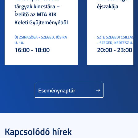
tárgyak kincstára –
éjszakája
Ízelítő az MTA KIK
Keleti Gyűjteményéből
ÚJ ZSINAGÓGA - SZEGED, JÓSIKA
SZTE SZEGEDI CSILLAGV
U. 10.
- SZEGED, KERTÉSZ U. 3.
16:00 - 18:00
20:00 - 23:00
Eseménynaptár
Kapcsolódó hírek