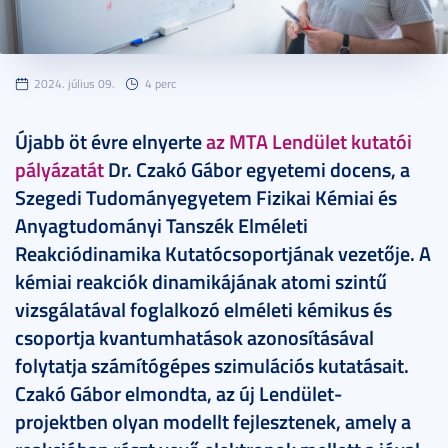
2024. július 09.
4 perc
Újabb öt évre elnyerte
az MTA Lendület kutatói
pályázatát
Dr. Czakó Gábor egyetemi docens, a
Szegedi Tudományegyetem Fizikai Kémiai és
Anyagtudományi Tanszék Elméleti
Reakciódinamika Kutatócsoportjának vezetője. A
kémiai reakciók dinamikájának atomi szintű
vizsgálatával foglalkozó elméleti kémikus és
csoportja kvantumhatások azonosításával
folytatja számítógépes szimulációs kutatásait.
Czakó Gábor elmondta, az új Lendület-
projektben olyan modellt fejlesztenek, amely a