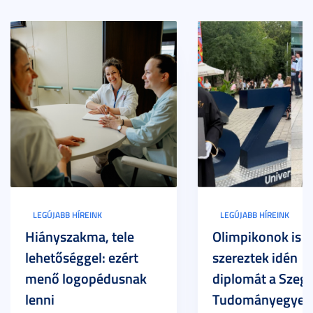
LEGÚJABB HÍREINK
LEGÚJABB HÍREINK
Hiányszakma, tele
Olimpikonok is
lehetőséggel: ezért
szereztek idén
menő logopédusnak
diplomát a Szege
lenni
Tudományegyet