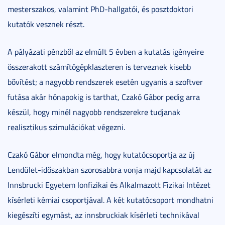
mesterszakos, valamint PhD-hallgatói, és posztdoktori
kutatók vesznek részt.
A pályázati pénzből az elmúlt 5 évben a kutatás igényeire
összerakott számítógépklaszteren is terveznek kisebb
bővítést; a nagyobb rendszerek esetén ugyanis a szoftver
futása akár hónapokig is tarthat, Czakó Gábor pedig arra
készül, hogy minél nagyobb rendszerekre tudjanak
realisztikus szimulációkat végezni.
Czakó Gábor elmondta még, hogy kutatócsoportja az új
Lendület-időszakban szorosabbra vonja majd kapcsolatát az
Innsbrucki Egyetem Ionfizikai és Alkalmazott Fizikai Intézet
kísérleti kémiai csoportjával. A két kutatócsoport mondhatni
kiegészíti egymást, az innsbruckiak kísérleti technikával