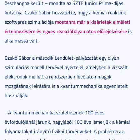
összhangba került – mondta az SZTE Junior Prima-díjas
kutatója. Czakó Gábor hozzátette, hogy a kémiai reakciók
mostanra már a kísérletek elméleti
szoftveres szimulációja
értelmezésére és egyes reakciófolyamatok előrejelzésére
is
alkalmassá vált.
Czakó Gábor a második Lendület-pályázatát egy olyan
szimulációs modell tervével nyerte el, amelyben a vizsgált
elektronok mellett a rendszerben lévő atommagok
mozgásának leírására is a kvantummechanika egyenleteit
használják.
- A kvantummechanika születésének 100 éves
évfordulójánál járunk, nagyjából 100 éve ismerjük a kémiai
folyamatokat irányító fizikai törvényeket. A probléma az,