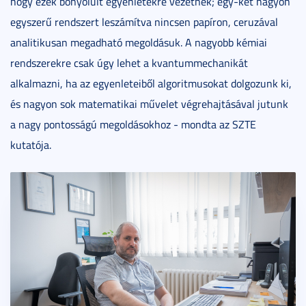
hogy ezek bonyolult egyenletekre vezetnek; egy-két nagyon
egyszerű rendszert leszámítva nincsen papíron, ceruzával
analitikusan megadható megoldásuk. A nagyobb kémiai
rendszerekre csak úgy lehet a kvantummechanikát
alkalmazni, ha az egyenleteiből algoritmusokat dolgozunk ki,
és nagyon sok matematikai művelet végrehajtásával jutunk
a nagy pontosságú megoldásokhoz - mondta az SZTE
kutatója.