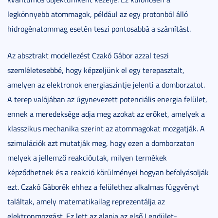
legkönnyebb atommagok, például az egy protonból álló
hidrogénatommag esetén teszi pontosabbá a számítást.
Az absztrakt modellezést Czakó Gábor azzal teszi
szemléletesebbé, hogy képzeljünk el egy terepasztalt,
amelyen az elektronok energiaszintje jelenti a domborzatot.
A terep valójában az úgynevezett potenciális energia felület,
ennek a meredeksége adja meg azokat az erőket, amelyek a
klasszikus mechanika szerint az atommagokat mozgatják. A
szimulációk azt mutatják meg, hogy ezen a domborzaton
melyek a jellemző reakcióutak, milyen termékek
képződhetnek és a reakció körülményei hogyan befolyásolják
ezt. Czakó Gáborék ehhez a felülethez alkalmas függvényt
találtak, amely matematikailag reprezentálja az
elektronmozgást. Ez lett az alapja az első Lendület-