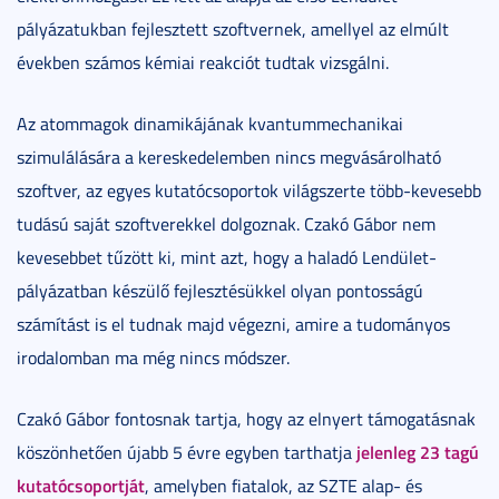
pályázatukban fejlesztett szoftvernek, amellyel az elmúlt
években számos kémiai reakciót tudtak vizsgálni.
Az atommagok dinamikájának kvantummechanikai
szimulálására a kereskedelemben nincs megvásárolható
szoftver, az egyes kutatócsoportok világszerte több-kevesebb
tudású saját szoftverekkel dolgoznak. Czakó Gábor nem
kevesebbet tűzött ki, mint azt, hogy a haladó Lendület-
pályázatban készülő fejlesztésükkel olyan pontosságú
számítást is el tudnak majd végezni, amire a tudományos
irodalomban ma még nincs módszer.
Czakó Gábor fontosnak tartja, hogy az elnyert támogatásnak
jelenleg 23 tagú
köszönhetően újabb 5 évre egyben tarthatja
kutatócsoportját
, amelyben fiatalok, az SZTE alap- és