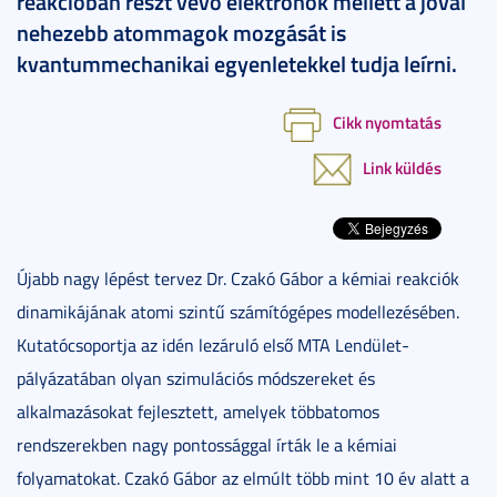
reakcióban részt vevő elektronok mellett a jóval
nehezebb atommagok mozgását is
kvantummechanikai egyenletekkel tudja leírni.
Cikk nyomtatás
Link küldés
Újabb nagy lépést tervez Dr. Czakó Gábor a kémiai reakciók
dinamikájának atomi szintű számítógépes modellezésében.
Kutatócsoportja az idén lezáruló első MTA Lendület-
pályázatában olyan szimulációs módszereket és
alkalmazásokat fejlesztett, amelyek többatomos
rendszerekben nagy pontossággal írták le a kémiai
folyamatokat. Czakó Gábor az elmúlt több mint 10 év alatt a