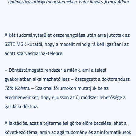
hódmezővásárhelyi tanácstermében. Fotó: Kovács-Jerney Ádám
A két tudományterület összehangolása után arra jutottak az
SZTE MGK kutatói, hogy a modellt mindig rá kell igazítani az
adott szarvasmarha-telepre.
– Döntéstámogató rendszer a miénk, ami a telepi
gyakorlatban alkalmazható lesz – összegzett a doktorandusz,
Tóth Violetta
. – Szakmai fórumokon mutatjuk be az
eredményeinket, hogy eljusson az új módszer lehetősége a
gazdálkodókhoz.
A laktációs, azaz a tejtermelési görbe előre becslése lehet a
következő téma, amin az agártudomány és az informatikusok