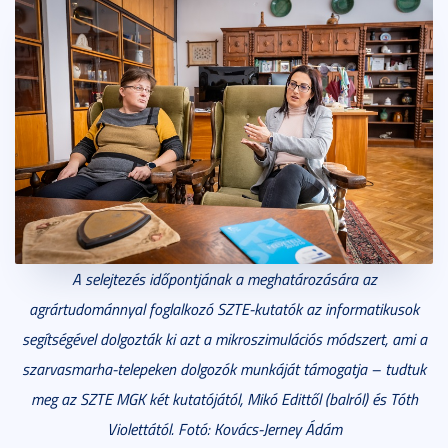
A selejtezés időpontjának a meghatározására az
agrártudománnyal foglalkozó SZTE-kutatók az informatikusok
segítségével dolgozták ki azt a mikroszimulációs módszert, ami a
szarvasmarha-telepeken dolgozók munkáját támogatja – tudtuk
meg az SZTE MGK két kutatójától, Mikó Edittől (balról) és Tóth
Violettától. Fotó: Kovács-Jerney Ádám