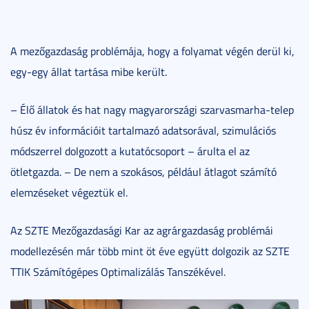
A mezőgazdaság problémája, hogy a folyamat végén derül ki,
egy-egy állat tartása mibe került.
– Élő állatok és hat nagy magyarországi szarvasmarha-telep
húsz év információit tartalmazó adatsorával, szimulációs
módszerrel dolgozott a kutatócsoport – árulta el az
ötletgazda. – De nem a szokásos, például átlagot számító
elemzéseket végeztük el.
Az SZTE Mezőgazdasági Kar az agrárgazdaság problémái
modellezésén már több mint öt éve együtt dolgozik az SZTE
TTIK Számítógépes Optimalizálás Tanszékével.