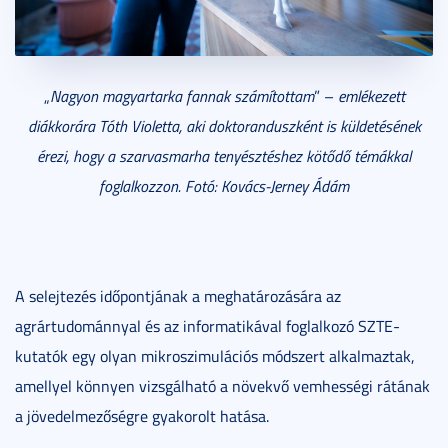
„
Nagyon magyartarka fannak számítottam
” –
emlékezett
diákkorára Tóth Violetta, aki doktoranduszként is küldetésének
érezi, hogy a szarvasmarha tenyésztéshez kötődő témákkal
foglalkozzon. Fotó: Kovács-Jerney Ádám
A selejtezés időpontjának a meghatározására az
agrártudománnyal és az informatikával foglalkozó SZTE-
kutatók egy olyan mikroszimulációs módszert alkalmaztak,
amellyel könnyen vizsgálható a növekvő vemhességi rátának
a jövedelmezőségre gyakorolt hatása.