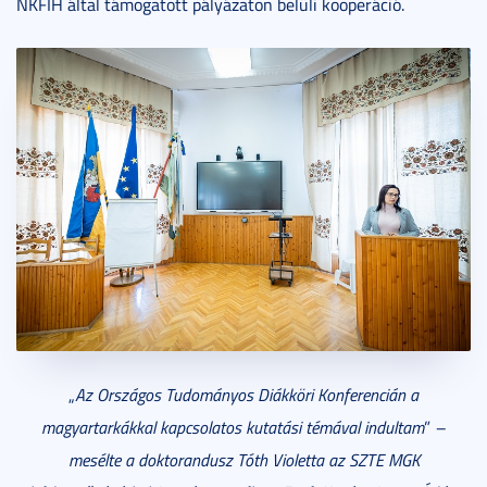
NKFIH által támogatott pályázaton belüli kooperáció.
„
Az Országos Tudományos Diákköri Konferencián a
magyartarkákkal kapcsolatos kutatási témával indultam
”
–
mesélte a doktorandusz
Tóth Violetta
az SZTE MGK