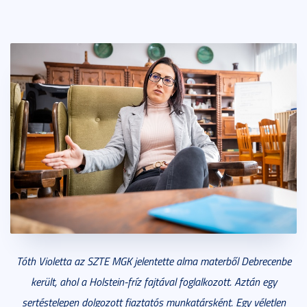
Tóth Violetta az SZTE MGK jelentette alma materből Debrecenbe
került, ahol a Holstein-fríz fajtával foglalkozott. Aztán egy
sertéstelepen dolgozott fiaztatós munkatársként. Egy véletlen