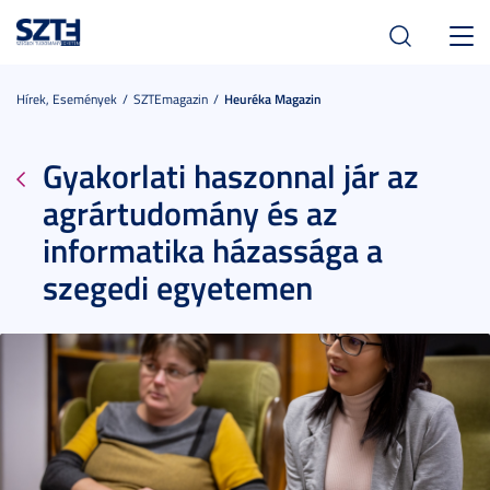
Toggl
navig
Hírek, Események
SZTEmagazin
Heuréka Magazin
Gyakorlati haszonnal jár az
agrártudomány és az
informatika házassága a
szegedi egyetemen