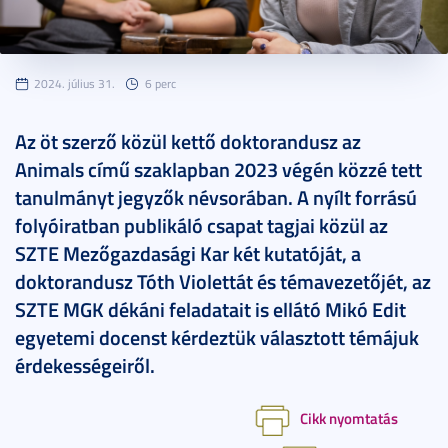
2024. július 31.
6 perc
Az öt szerző közül kettő doktorandusz az
Animals című szaklapban 2023 végén közzé tett
tanulmányt jegyzők névsorában. A nyílt forrású
folyóiratban publikáló csapat tagjai közül az
SZTE Mezőgazdasági Kar két kutatóját, a
doktorandusz Tóth Violettát és témavezetőjét, az
SZTE MGK dékáni feladatait is ellátó Mikó Edit
egyetemi docenst kérdeztük választott témájuk
érdekességeiről.
Cikk nyomtatás