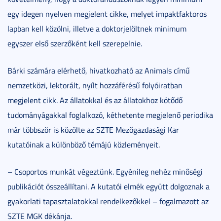
egy idegen nyelven megjelent cikke, melyet impaktfaktoros
lapban kell közölni, illetve a doktorjelöltnek minimum
egyszer első szerzőként kell szerepelnie.
Bárki számára elérhető, hivatkozható az Animals című
nemzetközi, lektorált, nyílt hozzáférésű folyóiratban
megjelent cikk. Az állatokkal és az állatokhoz kötődő
tudományágakkal foglalkozó, kéthetente megjelenő periodika
már többször is közölte az SZTE Mezőgazdasági Kar
kutatóinak a különböző témájú közleményeit.
– Csoportos munkát végeztünk. Egyénileg nehéz minőségi
publikációt összeállítani. A kutatói elmék együtt dolgoznak a
gyakorlati tapasztalatokkal rendelkezőkkel – fogalmazott az
SZTE MGK dékánja.