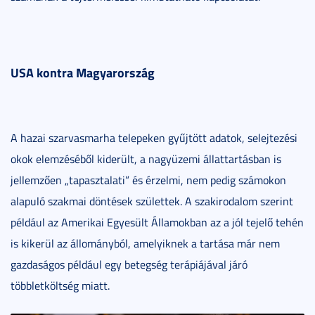
USA kontra Magyarország
A hazai szarvasmarha telepeken gyűjtött adatok, selejtezési
okok elemzéséből kiderült, a nagyüzemi állattartásban is
jellemzően „tapasztalati” és érzelmi, nem pedig számokon
alapuló szakmai döntések születtek. A szakirodalom szerint
például az Amerikai Egyesült Államokban az a jól tejelő tehén
is kikerül az állományból, amelyiknek a tartása már nem
gazdaságos például egy betegség terápiájával járó
többletköltség miatt.