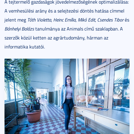
A tejtermelő gazdaságok jövedelmezőségének optimalizálása:
A vemhesülési arány és a selejtezési döntés hatása címmel
jelent meg
Tóth Violetta, Heinc Emília, Mikó Edit, Csendes Tibor
és
Bánhelyi Balázs
tanulmánya az Animals című szaklapban. A
szerzők közül ketten az agrártudomány, hárman az
informatika kutatói.