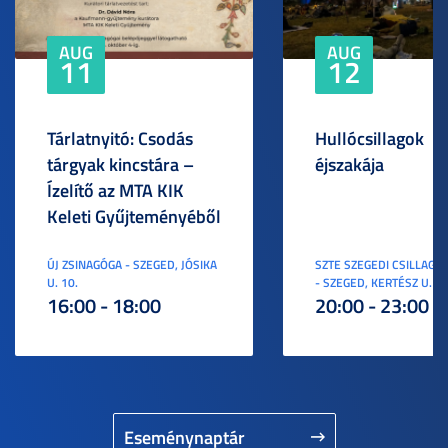
AUG
AUG
11
12
Tárlatnyitó: Csodás
Hullócsillagok
tárgyak kincstára –
éjszakája
Ízelítő az MTA KIK
Keleti Gyűjteményéből
ÚJ ZSINAGÓGA - SZEGED, JÓSIKA
SZTE SZEGEDI CSILLAGV
U. 10.
- SZEGED, KERTÉSZ U. 3.
16:00 - 18:00
20:00 - 23:00
Eseménynaptár