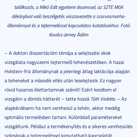
találkozás, a Mikó Edit egyetemi docenssel, az SZTE MGK
dékánjával való beszélgetés visszavezette a szarvasmarha-
állománnyal és a tejtermeléssel kapcsolatos kutatásokhoz. Fotó:
Kovács-Jerney Ádám
– A doktori disszertációm témája a selejtezési okok
vizsgálata nagyüzemi tejtermelő tehenészetében. A hazai
Holstein-fríz állománynak a jelenlegi átlag laktációja alapján
a teheneket a második ellés után leselejtezik. Ez nagyon
rövid hasznos élettartamnak számít! Ezért kezdtem el
vizsgálni a döntés hátterét – tette hozzá
Tóth Violetta
. – Az
alapkérdésem: ha nem vemhesül a tehén, akkor meddig
optimális termelésben tartani. Különböző paramétereket
vizsgáltunk. Például a termékenyítés és a sikeres vemhesülés
számának a tejtermeléssel kimutatható kapcsolatát.