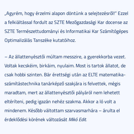
„Agyrém, hogy érzelmi alapon döntünk a selejtezésről!” Ezzel
a felkiáltással fordult az SZTE Mezőgazdasági Kar docense az
SZTE Természettudományi és Informatikai Kar Számítógépes
Optimalizálás Tanszéke kutatóihoz.
– Az állattenyésztői múltam messzire, a gyerekkorba vezet.
Voltak kecskéim, birkáim, nyulaim. Most is tartok állatot, de
csak hobbi szinten. Bár érettségi után az ELTE matematika-
számítástechnika tanárképző szakjára is felvettek, mégis
maradtam, mert az állattenyésztői pályáról nem lehetett
eltéríteni, pedig igazán nehéz szakma. Akkor a ló volt a
mindenem. Később váltottam szarvasmarhára – árulta el
érdeklődési körének változását
Mikó Edit.