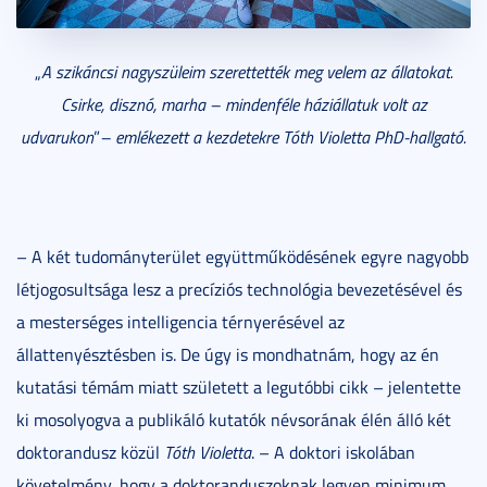
„
A szikáncsi nagyszüleim szerettették meg velem az állatokat.
Csirke, disznó, marha – mindenféle háziállatuk volt az
udvarukon
”
– emlékezett a kezdetekre Tóth Violetta PhD-hallgató.
– A két tudományterület együttműködésének egyre nagyobb
létjogosultsága lesz a precíziós technológia bevezetésével és
a mesterséges intelligencia térnyerésével az
állattenyésztésben is. De úgy is mondhatnám, hogy az én
kutatási témám miatt született a legutóbbi cikk – jelentette
ki mosolyogva a publikáló kutatók névsorának élén álló két
doktorandusz közül
Tóth Violetta
. – A doktori iskolában
követelmény, hogy a doktoranduszoknak legyen minimum