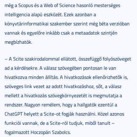
még a Scopus és a Web of Science hasonló mesterséges
intelligencia alapú eszközét. Ezek azonban a
könyvtárinformatikai szakember szerint még béta verzióban
vannak és egyelőre inkább csak a metaadatok szintjén
megbízhatók.
– A Scite szakirodalommal ellátott, összefüggő folyószöveget
ad a kérdésekre. A válasz szövegében pontosan le van
hivatkozva minden állítás. A hivatkozások ellenőrizhetők is,
szöveges link vezet az adott hivatkozáshoz, sőt, a válasz
mellett a hivatkozás szövegkörnyezetét is megmutatja a
rendszer. Nagyon remélem, hogy a hallgatók ezentúl a
ChatGPT helyett a Scite-ot fogják használni. Közel azonos
funkciói vannak, de a Scite-ról tudjuk, miből tanult –
fogalmazott Hoczopán Szabolcs.