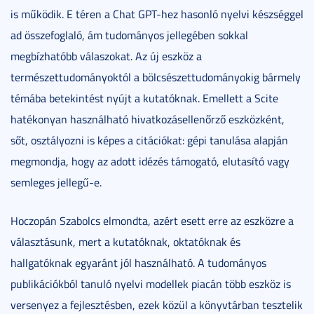
is működik. E téren a Chat GPT-hez hasonló nyelvi készséggel
ad összefoglaló, ám tudományos jellegében sokkal
megbízhatóbb válaszokat. Az új eszköz a
természettudományoktól a bölcsészettudományokig bármely
témába betekintést nyújt a kutatóknak. Emellett a Scite
hatékonyan használható hivatkozásellenőrző eszközként,
sőt, osztályozni is képes a citációkat: gépi tanulása alapján
megmondja, hogy az adott idézés támogató, elutasító vagy
semleges jellegű-e.
Hoczopán Szabolcs elmondta, azért esett erre az eszközre a
választásunk, mert a kutatóknak, oktatóknak és
hallgatóknak egyaránt jól használható. A tudományos
publikációkból tanuló nyelvi modellek piacán több eszköz is
versenyez a fejlesztésben, ezek közül a könyvtárban tesztelik