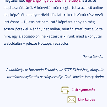
egy angol nyelvű webinar videója
megtalálható
is a Scite
alaphasználatáról. A könyvtár már megtartotta az első online
alapképzését, amelyre rövid idő alatt rekord számú résztvevő
jött össze. – Új eszközt bemutató képzésre ennyien még
sosem jöttek el. Néhány hét múlva, miután szétfutott a Scite
híre, egy alaposabb online képzést is kiírunk majd a könyvtár
weboldalán – jelezte Hoczopán Szabolcs.
Panek Sándor
A borítóképen: Hoczopán Szabolcs, az SZTE Klebelsberg Könyvtár
tartalomszolgáltatási osztályvezetője. Fotó: Kovács-Jerney Ádám
Cikk nyomtatás
Link küldés