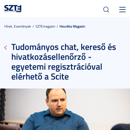
Toggl
navig
Hírek, Események
SZTEmagazin
Heuréka Magazin
Tudományos chat, kereső és
hivatkozásellenőrző -
egyetemi regisztrációval
elérhető a Scite