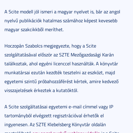
A Scite modell jól ismeri a magyar nyelvet is, bár az angol
nyelvű publikációk hatalmas számához képest kevesebb
magyar szakcikkből meríthet.
Hoczopán Szabolcs megjegyezte, hogy a Scite
szolgáltatásával először az SZTE Mezőgazdasági Karán
találkoztak, ahol egyéni licenccel használták. A könyvtár
munkatársai ezután kezdték tesztelni az eszközt, majd
egyetemi szintű próbahozzáférést kértek, amire kedvező
visszajelzések érkeztek a kutatóktól.
A Scite szolgáltatásai egyetemi e-mail címmel vagy IP
tartományból elvégzett regisztrációval érhetők el
ingyenesen. Az SZTE Klebelsberg Könyvtár oldalán