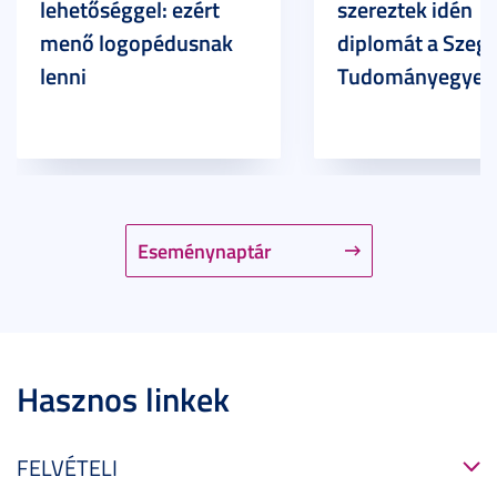
lehetőséggel: ezért
szereztek idén
menő logopédusnak
diplomát a Szege
lenni
Tudományegyet
Eseménynaptár
Hasznos linkek
FELVÉTELI