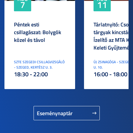
7
11
Péntek esti
Tárlatnyitó: Csod
csillagászat: Bolygók
tárgyak kincstára
közel és távol
Ízelítő az MTA KI
Keleti Gyűjtemén
SZTE SZEGEDI CSILLAGVIZSGÁLÓ
ÚJ ZSINAGÓGA - SZEGED,
- SZEGED, KERTÉSZ U. 3.
U. 10.
18:30 - 22:00
16:00 - 18:00
Eseménynaptár