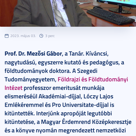
2023. május 03.
3 perc
Prof. Dr. Mezősi Gábor
, a Tanár. Kíváncsi,
nagytudású, egyszerre kutató és pedagógus, a
földtudományok doktora. A Szegedi
Tudományegyetem,
Földrajzi és Földtudományi
Intézet
professzor emeritusát munkája
elismeréséül Akadémiai-díjjal, Lóczy Lajos
Emlékéremmel és Pro Universitate-díjjal is
kitüntették. Interjúnk apropóját legutóbbi
kitüntetése, a Magyar Érdemrend Középkeresztje
és a könyve nyomán megrendezett nemzetközi