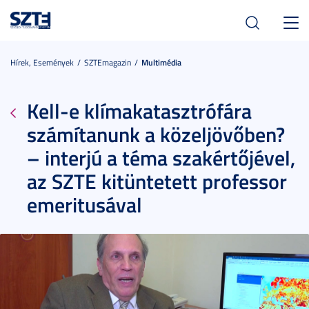
Toggl
navig
Hírek, Események
SZTEmagazin
Multimédia
Kell-e klímakatasztrófára
számítanunk a közeljövőben?
– interjú a téma szakértőjével,
az SZTE kitüntetett professor
emeritusával