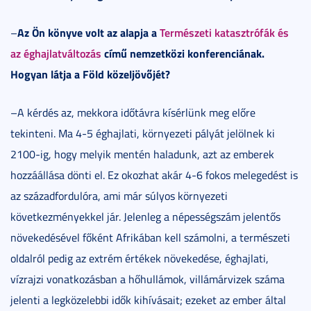
Az Ön könyve volt az alapja a
Természeti katasztrófák és
–
az éghajlatváltozás
című nemzetközi konferenciának.
Hogyan látja a Föld közeljövőjét?
–A kérdés az, mekkora időtávra kísérlünk meg előre
tekinteni. Ma 4-5 éghajlati, környezeti pályát jelölnek ki
2100-ig, hogy melyik mentén haladunk, azt az emberek
hozzáállása dönti el. Ez okozhat akár 4-6 fokos melegedést is
az századfordulóra, ami már súlyos környezeti
következményekkel jár. Jelenleg a népességszám jelentős
növekedésével főként Afrikában kell számolni, a természeti
oldalról pedig az extrém értékek növekedése, éghajlati,
vízrajzi vonatkozásban a hőhullámok, villámárvizek száma
jelenti a legközelebbi idők kihívásait; ezeket az ember által