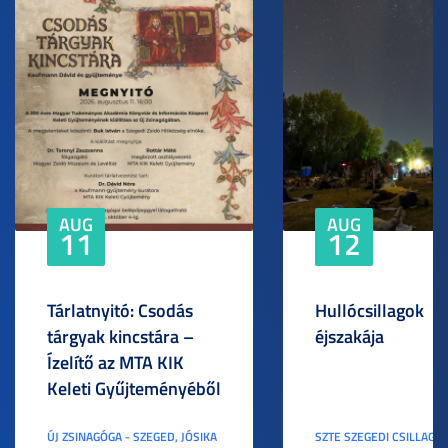
AUG
AUG
11
12
Tárlatnyitó: Csodás
Hullócsillagok
tárgyak kincstára –
éjszakája
Ízelítő az MTA KIK
Keleti Gyűjteményéből
ÚJ ZSINAGÓGA - SZEGED, JÓSIKA
SZTE SZEGEDI CSILLAGV