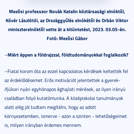
Mezősi professzor Novák Katalin köztársasági elnöktől,
Kövér Lászlótól, az Országgyűlés elnökétől és Orbán Viktor
miniszterelnöktől vette át a kitüntetést, 2023. 03.05-én.
Fotó: Mezősi Gábor
Miért éppen a földrajzzal, földtudományokkal foglalkozik?
–
–Fiatal korom óta az ezzel kapcsolatos kérdések keltették fel
az érdeklődésemet. Erős motivációt jelentettek a gyerek-
ifjúkori nyári egyhónapos éghajlati mérések, az ilyen irányú
családban folyó kutatómunka. A középiskolai tanulmányok
alatt elég jól tudtam megítélni, hogy az adott
környezetemben, ismerve - azon a szinten - lehetőségeimet
is, milyen irányban érdemes mennem.