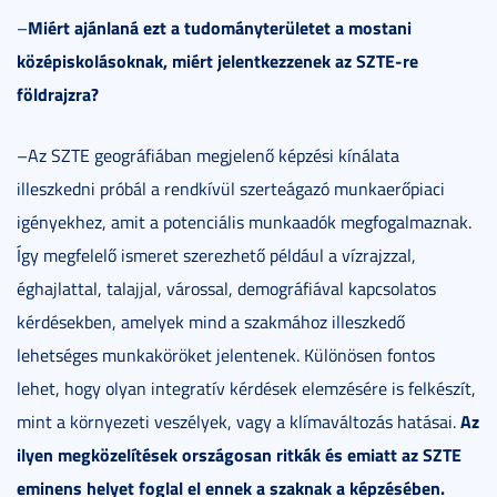
Miért ajánlaná ezt a tudományterületet a mostani
–
középiskolásoknak, miért jelentkezzenek az SZTE-re
földrajzra?
–Az SZTE geográfiában megjelenő képzési kínálata
illeszkedni próbál a rendkívül szerteágazó munkaerőpiaci
igényekhez, amit a potenciális munkaadók megfogalmaznak.
Így megfelelő ismeret szerezhető például a vízrajzzal,
éghajlattal, talajjal, várossal, demográfiával kapcsolatos
kérdésekben, amelyek mind a szakmához illeszkedő
lehetséges munkaköröket jelentenek. Különösen fontos
lehet, hogy olyan integratív kérdések elemzésére is felkészít,
Az
mint a környezeti veszélyek, vagy a klímaváltozás hatásai.
ilyen megközelítések országosan ritkák és emiatt az SZTE
eminens helyet foglal el ennek a szaknak a képzésében.