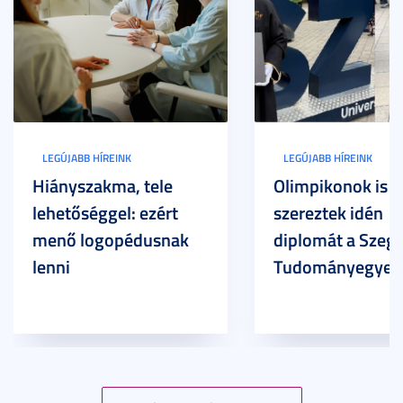
LEGÚJABB HÍREINK
LEGÚJABB HÍREINK
Hiányszakma, tele
Olimpikonok is
lehetőséggel: ezért
szereztek idén
menő logopédusnak
diplomát a Szege
lenni
Tudományegyet