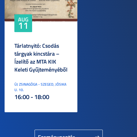
AUG
11
Tárlatnyitó: Csodás
tárgyak kincstára –
Ízelítő az MTA KIK
Keleti Gyűjteményéből
ÚJ ZSINAGÓGA - SZEGED, JÓSIKA
U. 10.
16:00 - 18:00
Eseménynaptár