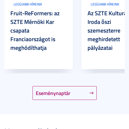
LEGÚJABB HÍREINK
LEGÚJABB HÍREINK
Fruit-ReFormers: az
Az SZTE Kulturál
SZTE Mérnöki Kar
Iroda őszi
csapata
szemeszterre
Franciaországot is
meghirdetett
meghódíthatja
pályázatai
Eseménynaptár