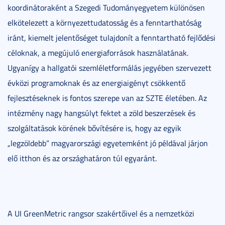
koordinátoraként a Szegedi Tudományegyetem különösen
elkötelezett a környezettudatosság és a fenntarthatóság
iránt, kiemelt jelentőséget tulajdonít a fenntartható fejlődési
céloknak, a megújuló energiaforrások használatának.
Ugyanígy a hallgatói szemléletformálás jegyében szervezett
évközi programoknak és az energiaigényt csökkentő
fejlesztéseknek is fontos szerepe van az SZTE életében. Az
intézmény nagy hangsúlyt fektet a zöld beszerzések és
szolgáltatások körének bővítésére is, hogy az egyik
„legzöldebb” magyarországi egyetemként jó példával járjon
elő itthon és az országhatáron túl egyaránt.
A UI GreenMetric rangsor szakértőivel és a nemzetközi