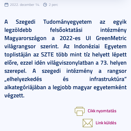
2022. december 14.
2 perc
A Szegedi Tudományegyetem az egyik
legzöldebb felsőoktatási intézmény
Magyarországon a 2022-es UI GreenMetric
világrangsor szerint. Az Indonéziai Egyetem
toplistáján az SZTE több mint tíz helyett lépett
előre, ezzel idén világviszonylatban a 73. helyen
szerepel. A szegedi intézmény a rangsor
„elhelyezkedés és infrastruktúra”
alkategóriájában a legjobb magyar egyetemként
végzett.
Cikk nyomtatás
Link küldés