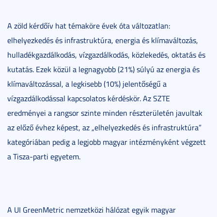
A zöld kérdőív hat témaköre évek óta változatlan:
elhelyezkedés és infrastruktúra, energia és klímaváltozás,
hulladékgazdálkodás, vízgazdálkodás, közlekedés, oktatás és
kutatás. Ezek közül a legnagyobb (21%) súlyú az energia és
klímaváltozással, a legkisebb (10%) jelentőségű a
vízgazdálkodással kapcsolatos kérdéskör. Az SZTE
eredményei a rangsor szinte minden részterületén javultak
az előző évhez képest, az „elhelyezkedés és infrastruktúra”
kategóriában pedig a legjobb magyar intézményként végzett
a Tisza-parti egyetem.
A UI GreenMetric nemzetközi hálózat egyik magyar