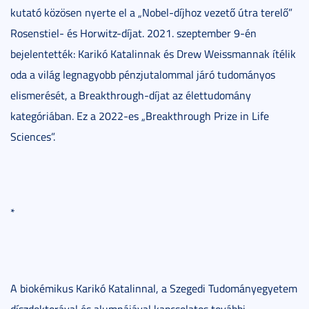
kutató közösen nyerte el a „Nobel-díjhoz vezető útra terelő”
Rosenstiel- és Horwitz-díjat. 2021. szeptember 9-én
bejelentették: Karikó Katalinnak és Drew Weissmannak ítélik
oda a világ legnagyobb pénzjutalommal járó tudományos
elismerését, a Breakthrough-díjat az élettudomány
kategóriában. Ez a 2022-es „Breakthrough Prize in Life
Sciences”.
*
A biokémikus Karikó Katalinnal, a Szegedi Tudományegyetem
díszdoktorával és alumnájával kapcsolatos további