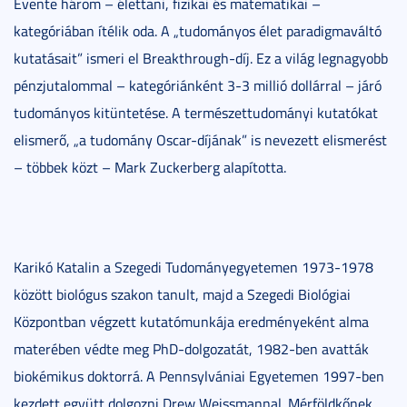
Évente három – élettani, fizikai és matematikai –
kategóriában ítélik oda. A „tudományos élet paradigmaváltó
kutatásait” ismeri el Breakthrough-díj. Ez a világ legnagyobb
pénzjutalommal – kategóriánként 3-3 millió dollárral – járó
tudományos kitüntetése. A természettudományi kutatókat
elismerő, „a tudomány Oscar-díjának” is nevezett elismerést
– többek közt – Mark Zuckerberg alapította.
Karikó Katalin a Szegedi Tudományegyetemen 1973-1978
között biológus szakon tanult, majd a Szegedi Biológiai
Központban végzett kutatómunkája eredményeként alma
materében védte meg PhD-dolgozatát, 1982-ben avatták
biokémikus doktorrá. A Pennsylvániai Egyetemen 1997-ben
kezdett együtt dolgozni Drew Weissmannal. Mérföldkőnek