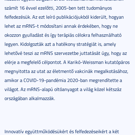
számít 16 évvel ezelőtti, 2005-ben tett tudományos
felfedezésük. Az ezt leíró publikációjukból kiderült, hogyan
lehet az mRNS-t módosítani annak érdekében, hogy ne
okozzon gyulladást és így terápiás célokra felhasználható
legyen. Kidolgozták azt a hatékony stratégiát is, amely
lehetővé teszi az mRNS szervezetbe juttatását úgy, hogy az
elérje a megfelelő célpontot. A Karikó-Weissman kutatópáros
megnyitotta az utat az életmentő vakcinák megalkotásához,
amikor a COVID-19-pandémia 2020-ban megrendítette a
világot. Az mRNS-alapú oltóanyagot a világ közel kétszáz
országában alkalmazzák.
Innovatív együttműködésükért és felfedezéseikért a két