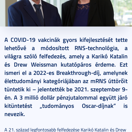
2021. szeptember 09.
2 perc
A COVID-19 vakcinák gyors kifejlesztését tette
lehetővé a módosított RNS-technológia, a
világra szóló felfedezés, amely a Karikó Katalin
és Drew Weissman kutatópáros érdeme. Ezt
ismeri el a 2022-es Breakthrough-díj, amelynek
élettudományi kategóriájában az mRNS úttörőit
tüntetik ki – jelentették be 2021. szeptember 9-
én. A 3 millió dollár pénzjutalommal együtt járó
kitüntetést „tudományos Oscar-díjnak” is
nevezik.
A 21. század legfontosabb felfedezése Karikó Katalin és Drew