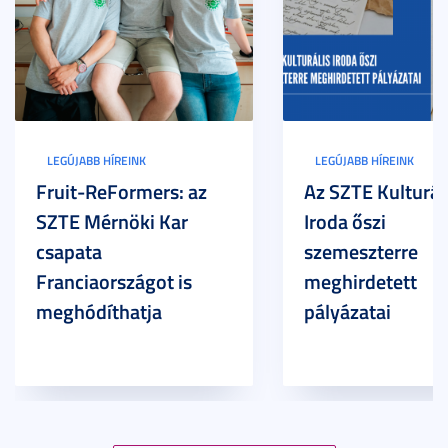
LEGÚJABB HÍREINK
LEGÚJABB HÍREINK
Fruit-ReFormers: az
Az SZTE Kulturál
SZTE Mérnöki Kar
Iroda őszi
csapata
szemeszterre
Franciaországot is
meghirdetett
meghódíthatja
pályázatai