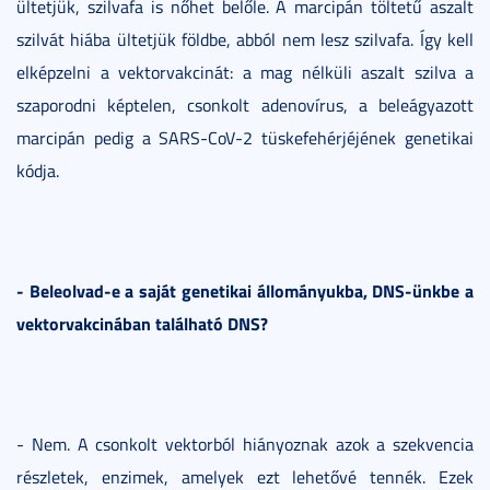
ültetjük, szilvafa is nőhet belőle. A marcipán töltetű aszalt
szilvát hiába ültetjük földbe, abból nem lesz szilvafa. Így kell
elképzelni a vektorvakcinát: a mag nélküli aszalt szilva a
szaporodni képtelen, csonkolt adenovírus, a beleágyazott
marcipán pedig a SARS-CoV-2 tüskefehérjéjének genetikai
kódja.
- Beleolvad-e a saját genetikai állományukba, DNS-ünkbe a
vektorvakcinában található DNS?
- Nem. A csonkolt vektorból hiányoznak azok a szekvencia
részletek, enzimek, amelyek ezt lehetővé tennék. Ezek