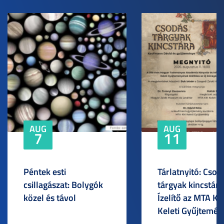
AUG
AUG
7
11
Péntek esti
Tárlatnyitó: Csod
csillagászat: Bolygók
tárgyak kincstára
közel és távol
Ízelítő az MTA KI
Keleti Gyűjtemén