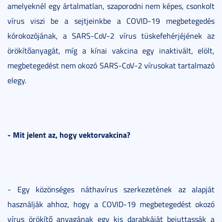
amelyeknél egy ártalmatlan, szaporodni nem képes, csonkolt
vírus viszi be a sejtjeinkbe a COVID-19 megbetegedés
kórokozójának, a SARS-CoV-2 vírus tüskefehérjéjének az
örökítőanyagát, míg a kínai vakcina egy inaktivált, elölt,
megbetegedést nem okozó SARS-CoV-2 vírusokat tartalmazó
elegy.
- Mit jelent az, hogy vektorvakcina?
- Egy közönséges náthavírus szerkezetének az alapját
használják ahhoz, hogy a COVID-19 megbetegedést okozó
vírus örökítő anyagának egy kis darabkáját bejuttassák a