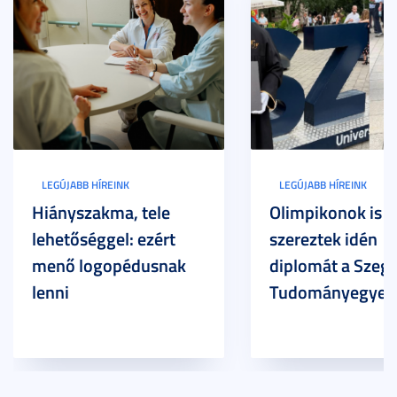
LEGÚJABB HÍREINK
LEGÚJABB HÍREINK
Hiányszakma, tele
Olimpikonok is
lehetőséggel: ezért
szereztek idén
menő logopédusnak
diplomát a Szege
lenni
Tudományegyet