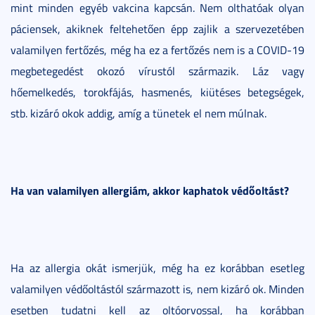
mint minden egyéb vakcina kapcsán. Nem olthatóak olyan
páciensek, akiknek feltehetően épp zajlik a szervezetében
valamilyen fertőzés, még ha ez a fertőzés nem is a COVID-19
megbetegedést okozó vírustól származik. Láz vagy
hőemelkedés, torokfájás, hasmenés, kiütéses betegségek,
stb. kizáró okok addig, amíg a tünetek el nem múlnak.
Ha van valamilyen allergiám, akkor kaphatok védőoltást?
Ha az allergia okát ismerjük, még ha ez korábban esetleg
valamilyen védőoltástól származott is, nem kizáró ok. Minden
esetben tudatni kell az oltóorvossal, ha korábban