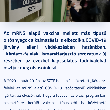
2021. február 17.
5 perc
Az mRNS alapú vakcina mellett más típusú
oltóanyagok alkalmazását is elkezdik a COVID-19
járvány elleni védekezésben hazánkban.
„Kérdezz-felelek” ismeretterjesztő sorozatunk új
részében az ezekkel kapcsolatos tudnivalókat
osztjuk meg olvasóinkkal.
A 2020. január 20-án, az SZTE honlapján közzétett „Kérdezz-
felelek az mRNS alapú COVID-19 védőoltásról” cikkünkben
ígértük az olvasóknak, hogy a további, az oltási programban
bevezetésre kerülő vakcina típusokról is közérthető
tájékoztatással szolgálunk. Amint arról a napi sajtóból