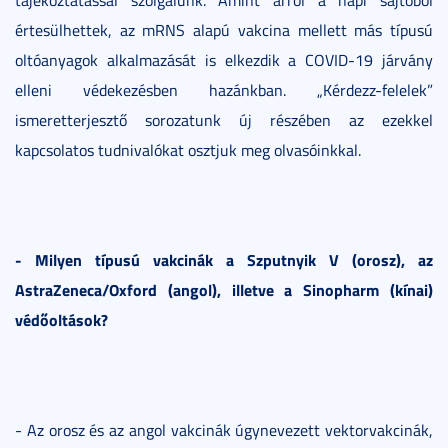
értesülhettek, az mRNS alapú vakcina mellett más típusú
oltóanyagok alkalmazását is elkezdik a COVID-19 járvány
elleni védekezésben hazánkban. „Kérdezz-felelek”
ismeretterjesztő sorozatunk új részében az ezekkel
kapcsolatos tudnivalókat osztjuk meg olvasóinkkal.
- Milyen típusú vakcinák a Szputnyik V (orosz), az
AstraZeneca/Oxford (angol), illetve a Sinopharm (kínai)
védőoltások?
- Az orosz és az angol vakcinák úgynevezett vektorvakcinák,