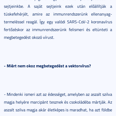
sejtjeinkbe. A saját sejtjeink ezek után előállítják a
tüskefehérjét, amire az immunrendszerünk ellenanyag-
termeléssel reagál. Így egy valódi SARS-CoV-2 koronavírus
fertőzéskor az immunrendszerünk felismeri és eltünteti a
megbetegedést okozó vírust.
- Miért nem okoz megbetegedést a vektorvírus?
- Mindenki ismeri azt az édességet, amelyben az aszalt szilva
magja helyére marcipánt tesznek és csokoládéba mártják. Az
aszalt szilva magja akár életképes is maradhat, ha azt földbe