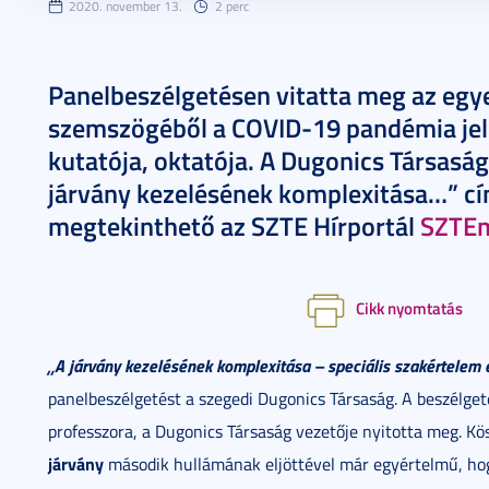
2020. november 13.
2 perc
Panelbeszélgetésen vitatta meg az eg
szemszögéből a COVID-19 pandémia jel
kutatója, oktatója. A Dugonics Társas
járvány kezelésének komplexitása…” cí
megtekinthető az SZTE Hírportál
SZTE
Cikk nyomtatás
„A járvány kezelésének komplexitása – speciális szakértelem 
panelbeszélgetést a szegedi Dugonics Társaság. A beszélge
professzora, a Dugonics Társaság vezetője nyitotta meg. 
járvány
második hullámának eljöttével már egyértelmű, h