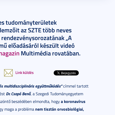
yes tudományterületek
lemzőit az SZTE több neves
ág rendezvénysorozatának „A
mű előadásáról készült videó
magazin
Multimédia rovatában.
Link küldés
és multidiszciplináris együttműködés”
címmel tartott
Dr. Csapó Benő
tést
, a Szegedi Tudományegyetem
a koronavírus
Köszöntő beszédében elmondta, hogy
nem tisztán orvosbiológiai,
ogy maga a probléma