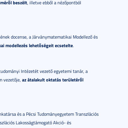
lméről beszélt
, illetve ebből a nézőpontból
tének docense, a Járványmatematikai Modellező és
ai modellezés lehetőségeit ecsetelte
.
dományi Intézetét vezető egyetemi tanár, a
az átalakult oktatás területéről
am vezetője,
katársa és a Pécsi Tudományegyetem Transzlációs
nszlációs Lakosságtámogató Akció- és