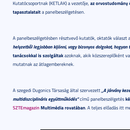
az orvostudomány é
Kutatócsoportnak (KETLAK) a vezetője,
tapasztalatait
a panelbeszélgetésen.
A panelbeszélgetésben résztvevő kutatók, oktatók választ 
helyzetből legjobban kijönni, vagy bizonyos dolgokat, hogyan 
tanácsokkal is szolgáltak
azoknak, akik közszereplőként v
mutatnak az átlagembereknek.
„A járvány kez
A szegedi Dugonics Társaság által szervezett
multidiszciplináris együttműködés”
ké
című panelbeszélgetés
SZTEmagazin
Multimédia rovatában
. A teljes előadás itt 