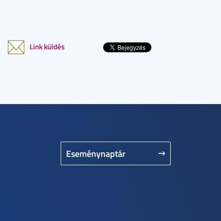
Link küldés
Eseménynaptár