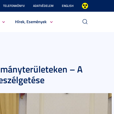
TELEFONKÖNYV
ADATVÉDELEM
ENGLISH
Hírek, Események
ományterületeken – A
eszélgetése