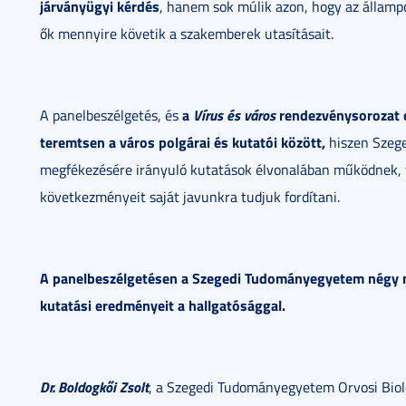
járványügyi kérdés
, hanem sok múlik azon, hogy az államp
ők mennyire követik a szakemberek utasításait.
a
Vírus és város
rendezvénysorozat c
A panelbeszélgetés, és
teremtsen a város polgárai és kutatói között,
hiszen Szege
megfékezésére irányuló kutatások élvonalában működnek, 
következményeit saját javunkra tudjuk fordítani.
A panelbeszélgetésen a Szegedi Tudományegyetem négy n
kutatási eredményeit a hallgatósággal.
Dr. Boldogkői Zsolt
, a Szegedi Tudományegyetem Orvosi Bioló