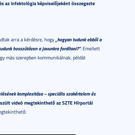
s az infektológia képviselőjeként összegezte
„hogyan tudunk ebből a
adtak arra a kérdésre, hogy
tudunk hosszútávon a javunkra fordítani?”
.
Emellett
agy más szerepben kommunikálnak, példát
elésének komplexitása – speciális szakértelem és
szült videó megtekinthető az SZTE Hírportál
megtekinthető: