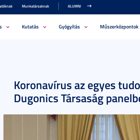
gatóknak
Munkatársaknak
ALUMNI
s
Kutatás
Gyógyítás
Műszerközpontok
Koronavírus az egyes tud
Dugonics Társaság panelb