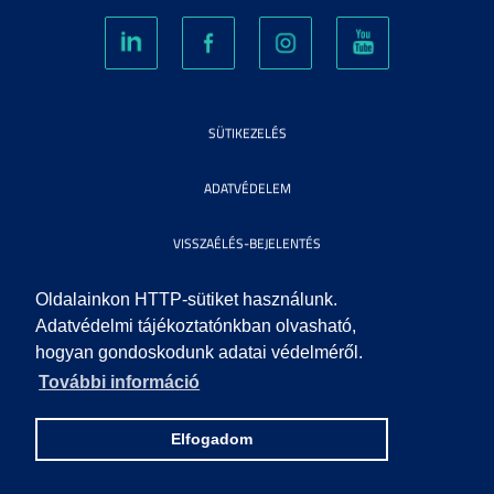
SÜTIKEZELÉS
ADATVÉDELEM
VISSZAÉLÉS-BEJELENTÉS
KÖZÉRDEKŰ ADATOK
Oldalainkon HTTP-sütiket használunk.
Adatvédelmi tájékoztatónkban olvasható,
hogyan gondoskodunk adatai védelméről.
IMPRESSZUM
További információ
SEGÍTSÉG
Elfogadom
© 2010 SZEGEDI TUDOMÁNYEGYETEM. MINDEN JOG FENNTARTVA.