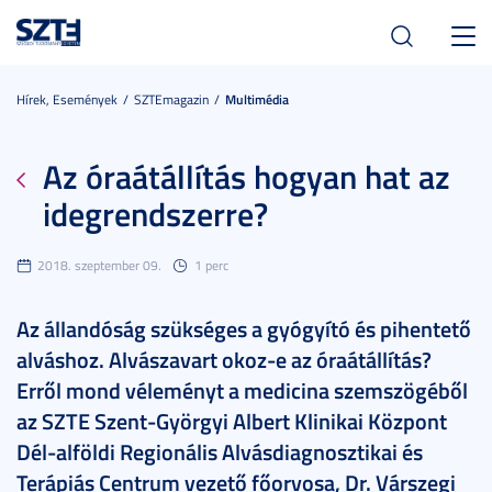
Toggl
navig
Hírek, Események
SZTEmagazin
Multimédia
Az óraátállítás hogyan hat az
idegrendszerre?
2018. szeptember 09.
1 perc
Az állandóság szükséges a gyógyító és pihentető
alváshoz. Alvászavart okoz-e az óraátállítás?
Erről mond véleményt a medicina szemszögéből
az SZTE Szent-Györgyi Albert Klinikai Központ
Dél-alföldi Regionális Alvásdiagnosztikai és
Terápiás Centrum vezető főorvosa, Dr. Várszegi