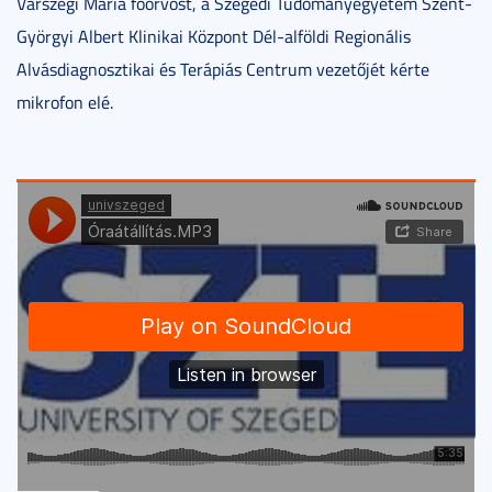
Várszegi Mária főorvost, a Szegedi Tudományegyetem Szent-
Györgyi Albert Klinikai Központ Dél-alföldi Regionális
Alvásdiagnosztikai és Terápiás Centrum vezetőjét kérte
mikrofon elé.