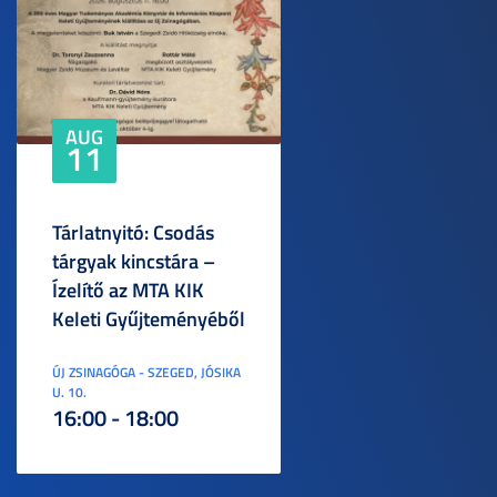
AUG
11
Tárlatnyitó: Csodás
tárgyak kincstára –
Ízelítő az MTA KIK
Keleti Gyűjteményéből
ÚJ ZSINAGÓGA - SZEGED, JÓSIKA
U. 10.
16:00 - 18:00