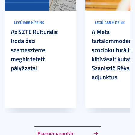
LEGÚJABB HÍREINK
LEGÚJABB HÍREINK
Az SZTE Kulturális
A Meta
Iroda őszi
tartalommoderác
szemeszterre
szociokulturális
meghirdetett
kihívásait kutatja
pályázatai
Szaniszló Réka Br
adjunktus
Eseménynaptár