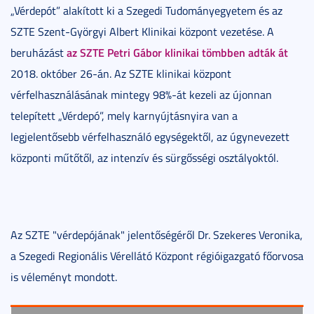
„Vérdepót” alakított ki a Szegedi Tudományegyetem és az
SZTE Szent-Györgyi Albert Klinikai központ vezetése. A
az SZTE Petri Gábor klinikai tömbben adták át
beruházást
2018. október 26-án. Az SZTE klinikai központ
vérfelhasználásának mintegy 98%-át kezeli az újonnan
telepített „Vérdepó”, mely karnyújtásnyira van a
legjelentősebb vérfelhasználó egységektől, az úgynevezett
központi műtőtől, az intenzív és sürgősségi osztályoktól.
Az SZTE "vérdepójának" jelentőségéről Dr. Szekeres Veronika,
a Szegedi Regionális Vérellátó Központ régióigazgató főorvosa
is véleményt mondott.