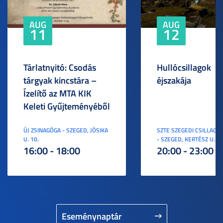
AUG
AUG
11
12
Tárlatnyitó: Csodás
Hullócsillagok
tárgyak kincstára –
éjszakája
Ízelítő az MTA KIK
Keleti Gyűjteményéből
ÚJ ZSINAGÓGA - SZEGED, JÓSIKA
SZTE SZEGEDI CSILLAGV
U. 10.
- SZEGED, KERTÉSZ U. 3.
16:00 - 18:00
20:00 - 23:00
Eseménynaptár