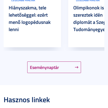
LEGÚJABB HÍREINK
LEGÚJABB HÍREINK
Hiányszakma, tele
Olimpikonok is
lehetőséggel: ezért
szereztek idén
menő logopédusnak
diplomát a Szege
lenni
Tudományegyet
Eseménynaptár
Hasznos linkek