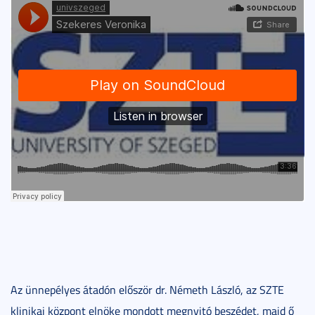
Az ünnepélyes átadón először dr. Németh László, az SZTE
klinikai központ elnöke mondott megnyitó beszédet, majd ő