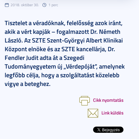
2018. október 30.
1 perc
Tisztelet a véradóknak, felelősség azok iránt,
akik a vért kapják – fogalmazott Dr. Németh
László. Az SZTE Szent-Györgyi Albert Klinikai
Központ elnöke és az SZTE kancellárja, Dr.
Fendler Judit adta át a Szegedi
Tudományegyetem új „Vérdepóját”, amelynek
legfőbb célja, hogy a szolgáltatást közelebb
vigye a beteghez.
Cikk nyomtatás
Link küldés