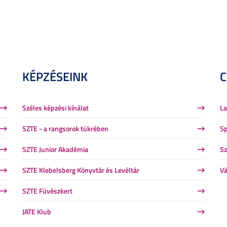
KÉPZÉSEINK
Széles képzési kínálat
La
SZTE - a rangsorok tükrében
Sp
SZTE Junior Akadémia
Sz
SZTE Klebelsberg Könyvtár és Levéltár
Vá
SZTE Füvészkert
JATE Klub