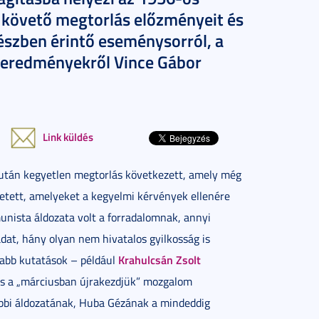
 követő megtorlás előzményeit és
észben érintő eseménysorról, a
 eredményekről Vince Gábor
Link küldés
után kegyetlen megtorlás következett, amely még
ületett, amelyeket a kegyelmi kérvények ellenére
unista áldozata volt a forradalomnak, annyi
adat, hány olyan nem hivatalos gyilkosság is
Krahulcsán Zsolt
újabb kutatások – például
is a „márciusban újrakezdjük” mozgalom
bbi áldozatának, Huba Gézának a mindeddig