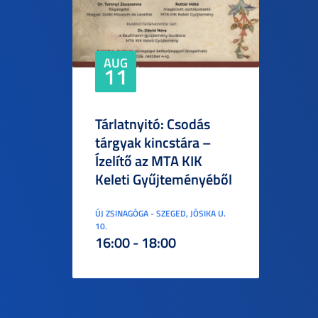
AUG
11
Tárlatnyitó: Csodás
tárgyak kincstára –
Ízelítő az MTA KIK
Keleti Gyűjteményéből
ÚJ ZSINAGÓGA - SZEGED, JÓSIKA U.
10.
16:00 - 18:00