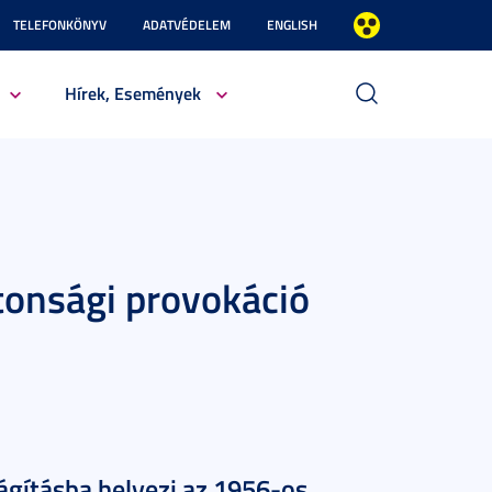
TELEFONKÖNYV
ADATVÉDELEM
ENGLISH
Hírek, Események
onsági provokáció
ágításba helyezi az 1956-os