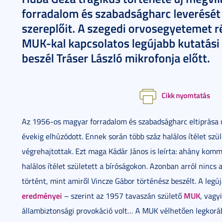
forradalom és szabadságharc leverését
szereplőit. A szegedi orvosegyetemet r
MUK-kal kapcsolatos legújabb kutatási
beszél Tráser László mikrofonja előtt.
Cikk nyomtatás
Az 1956-os magyar forradalom és szabadságharc eltiprása 
évekig elhúzódott. Ennek során több száz halálos ítélet sz
végrehajtottak. Ezt maga Kádár János is leírta: ahány komm
halálos ítélet született a bíróságokon. Azonban arról nincs 
történt, mint amiről Vincze Gábor történész beszélt. A leg
eredményei
MUK
– szerint az 1957 tavaszán születő
, vagy
állambiztonsági provokáció volt… A MUK vélhetően legkorá