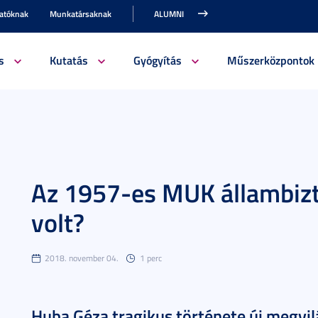
gatóknak
Munkatársaknak
ALUMNI
s
Kutatás
Gyógyítás
Műszerközpontok
Az 1957-es MUK állambizt
volt?
2018. november 04.
1 perc
Huba Géza tragikus története új megvil