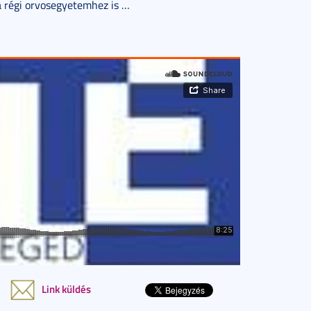
a régi orvosegyetemhez is …
Link küldés